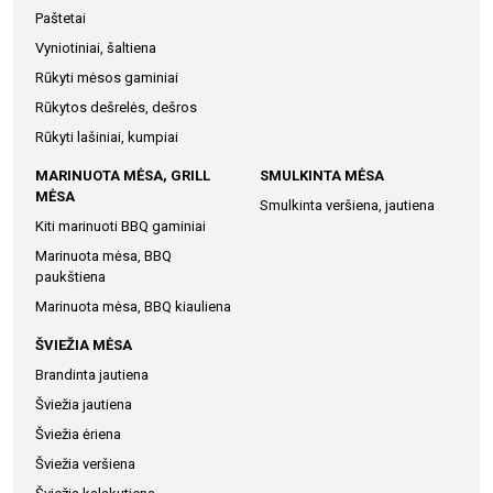
Paštetai
Vyniotiniai, šaltiena
Rūkyti mėsos gaminiai
Rūkytos dešrelės, dešros
Rūkyti lašiniai, kumpiai
MARINUOTA MĖSA, GRILL
SMULKINTA MĖSA
MĖSA
Smulkinta veršiena, jautiena
Kiti marinuoti BBQ gaminiai
Marinuota mėsa, BBQ
paukštiena
Marinuota mėsa, BBQ kiauliena
ŠVIEŽIA MĖSA
Brandinta jautiena
Šviežia jautiena
Šviežia ėriena
Šviežia veršiena