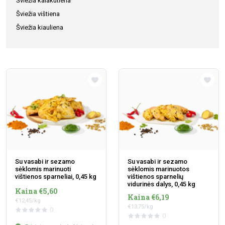
Šviežia kalakutiena
Šviežia vištiena
Šviežia kiauliena
Su vasabi ir sezamo
Su vasabi ir sezamo
sėklomis marinuoti
sėklomis marinuotos
vištienos sparneliai, 0,45 kg
vištienos sparnelių
vidurinės dalys, 0,45 kg
Kaina €5,60
Kaina €6,19
€12,45/kg
€13,75/kg
0
0