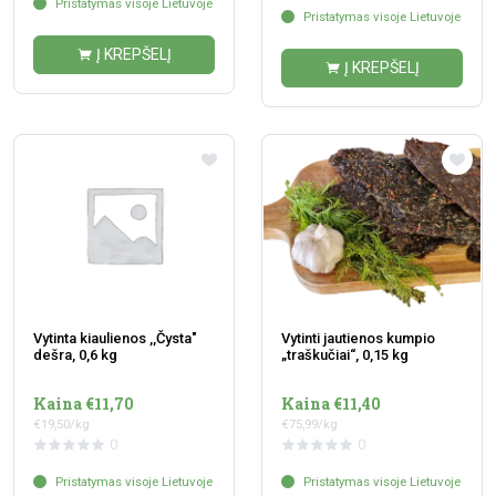
Pristatymas visoje Lietuvoje
Pristatymas visoje Lietuvoje
Į KREPŠELĮ
Į KREPŠELĮ
Vytinta kiaulienos ,,Čysta"
Vytinti jautienos kumpio
dešra, 0,6 kg
„traškučiai“, 0,15 kg
Kaina €11,70
Kaina €11,40
€19,50/kg
€75,99/kg
0
0
Pristatymas visoje Lietuvoje
Pristatymas visoje Lietuvoje