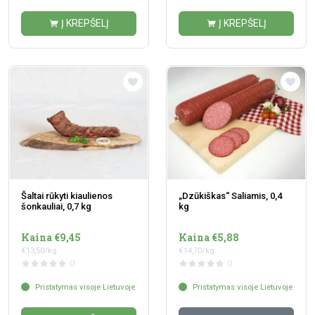
Į KREPŠELĮ
Į KREPŠELĮ
Šaltai rūkyti kiaulienos
„Dzūkiškas“ Saliamis, 0,4
šonkauliai, 0,7 kg
kg
Kaina €9,45
Kaina €5,88
€13,50/kg
€14,70/kg
0
0
Pristatymas visoje Lietuvoje
Pristatymas visoje Lietuvoje