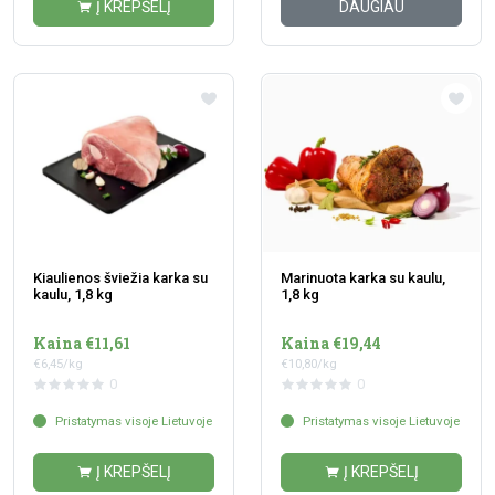
Į KREPŠELĮ
DAUGIAU
Kiaulienos šviežia karka su
Marinuota karka su kaulu,
kaulu, 1,8 kg
1,8 kg
Kaina €11,61
Kaina €19,44
€6,45/kg
€10,80/kg
0
0
Pristatymas visoje Lietuvoje
Pristatymas visoje Lietuvoje
Į KREPŠELĮ
Į KREPŠELĮ