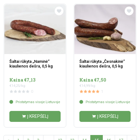
Šaltai rūkyta „Naminė“
Šaltai rūkyta „Česnakinė“
kiaulienos dešra, 0,5 kg
kiaulienos dešra, 0,5 kg
Kaina €7,13
Kaina €7,50
€14,25/kg
€14,99/kg
0
1
Pristatymas visoje Lietuvoje
Pristatymas visoje Lietuvoje
Į KREPŠELĮ
Į KREPŠELĮ