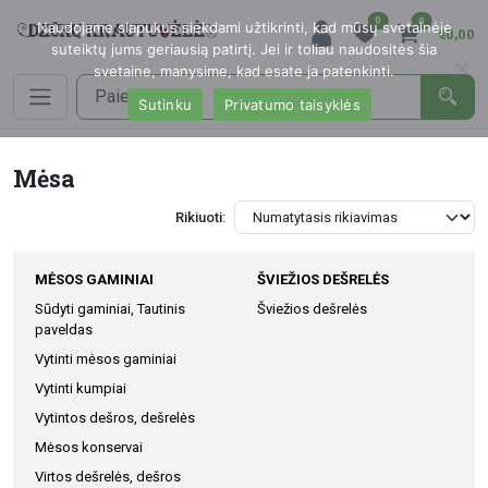
0
0
Naudojame slapukus siekdami užtikrinti, kad mūsų svetainėje
€0,00
suteiktų jums geriausią patirtį. Jei ir toliau naudositės šia
svetaine, manysime, kad esate ja patenkinti.
Sutinku
Privatumo taisyklės
Mėsa
Rikiuoti:
MĖSOS GAMINIAI
ŠVIEŽIOS DEŠRELĖS
Sūdyti gaminiai, Tautinis
Šviežios dešrelės
paveldas
Vytinti mėsos gaminiai
Vytinti kumpiai
Vytintos dešros, dešrelės
Mėsos konservai
Virtos dešrelės, dešros