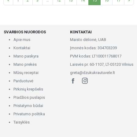
«
1
2
3
…
12
13
14
15
16
17
»
SVARBIOS NUORODOS
KONTAKTAI
Apie mus
Maisto dėlionė, UAB
Kontaktai
Įmonės kodas: 304703209
Mano paskyra
PVM kodas: LT100011768017
Mano prekės
Laisvės pr. 60-1107, LT-05120 Vilnius
Mūsų receptai
greta@dzukukrautuvele.lt
Parduotuvė
Pirkinių krepšelis
Pradžios puslapis
Pristatymo būdai
Privatumo politika
Taisyklės