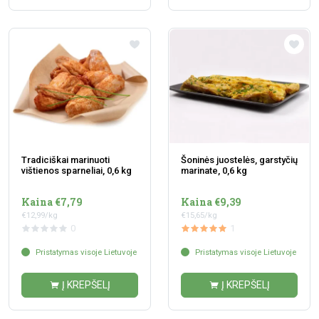
Tradiciškai marinuoti
Šoninės juostelės, garstyčių
vištienos sparneliai, 0,6 kg
marinate, 0,6 kg
Kaina €7,79
Kaina €9,39
€12,99/kg
€15,65/kg
0
1
Pristatymas visoje Lietuvoje
Pristatymas visoje Lietuvoje
Į KREPŠELĮ
Į KREPŠELĮ