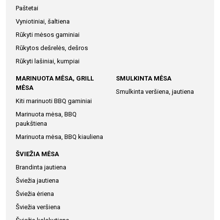
Paštetai
Vyniotiniai, šaltiena
Rūkyti mėsos gaminiai
Rūkytos dešrelės, dešros
Rūkyti lašiniai, kumpiai
MARINUOTA MĖSA, GRILL
SMULKINTA MĖSA
MĖSA
Smulkinta veršiena, jautiena
Kiti marinuoti BBQ gaminiai
Marinuota mėsa, BBQ
paukštiena
Marinuota mėsa, BBQ kiauliena
ŠVIEŽIA MĖSA
Brandinta jautiena
Šviežia jautiena
Šviežia ėriena
Šviežia veršiena