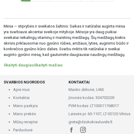
Mėsa — stiprybės ir sveikatos šaltinis. Saikas ir natūraliai auginta mėsa
yra svarbiausi akcentai sveikoje mityboje. Mėsoje yra daug puikiai
sveikatai reikalingų vitaminų ir maistinių medžiagų. Šių medžiagų kiekis
skirsis priklausomai nuo gyvūno rūšies, amžiaus, lyties, auginimo būdo ir
konkrečios gyvūno kūno dalies. Svarbu rinktis tik natūraliai ir sveikai
auginto gyvūno mėsą, kad gautumėte daugiausiai naudingų medžiagų.
Skaityti daugiauSkaityti mažiau
SVARBIOS NUORODOS
KONTAKTAI
Apie mus
Maisto dėlionė, UAB
Kontaktai
Įmonės kodas: 304703209
Mano paskyra
PVM kodas: LT100011768017
Mano prekės
Laisvės pr. 60-1107, LT-05120 Vilnius
Mūsų receptai
greta@dzukukrautuvele.lt
Parduotuvė