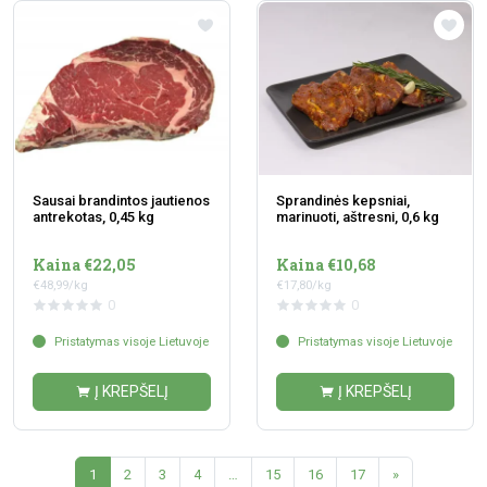
Sausai brandintos jautienos
Sprandinės kepsniai,
antrekotas, 0,45 kg
marinuoti, aštresni, 0,6 kg
Kaina €22,05
Kaina €10,68
€48,99/kg
€17,80/kg
0
0
Pristatymas visoje Lietuvoje
Pristatymas visoje Lietuvoje
Į KREPŠELĮ
Į KREPŠELĮ
1
2
3
4
…
15
16
17
»