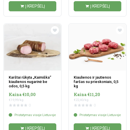
Į KREPŠELĮ
Į KREPŠELĮ
Karštai rūkyta „Kaimiška“
Kiaulienos ir jautienos
kiaulienos nugarinė be
faršas su prieskoniais, 0,5
odos, 0,5 kg
kg
Kaina €10,00
Kaina €11,20
€19,99/kg
€22,40/kg
0
0
Pristatymas visoje Lietuvoje
Pristatymas visoje Lietuvoje
Į KREPŠELĮ
Į KREPŠELĮ