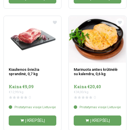
Kiaulienos šviežia
Marinuota anties krūtinėlė
sprandinė, 0,7 kg
su kalendra, 0,6 kg
Kaina €9,09
Kaina €20,40
€12,99/kg
€34,00/kg
0
0
Pristatymas visoje Lietuvoje
Pristatymas visoje Lietuvoje
Į KREPŠELĮ
Į KREPŠELĮ