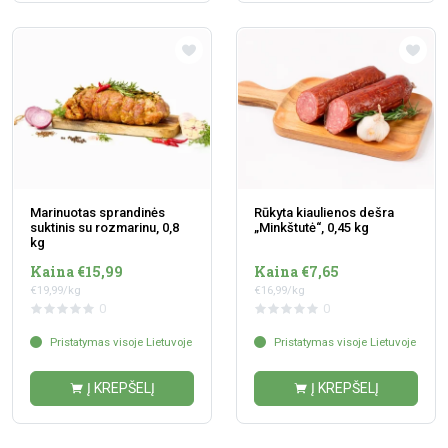
Marinuotas sprandinės
Rūkyta kiaulienos dešra
suktinis su rozmarinu, 0,8
„Minkštutė“, 0,45 kg
kg
Kaina €15,99
Kaina €7,65
€19,99/kg
€16,99/kg
0
0
Pristatymas visoje Lietuvoje
Pristatymas visoje Lietuvoje
Į KREPŠELĮ
Į KREPŠELĮ