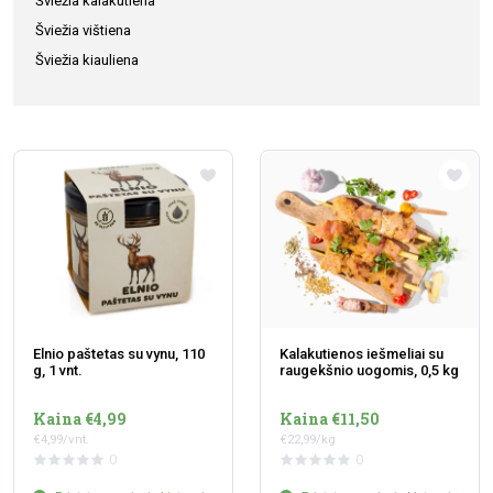
Šviežia kalakutiena
Šviežia vištiena
Šviežia kiauliena
Elnio paštetas su vynu, 110
Kalakutienos iešmeliai su
g, 1 vnt.
raugekšnio uogomis, 0,5 kg
Kaina €4,99
Kaina €11,50
€4,99/vnt.
€22,99/kg
0
0