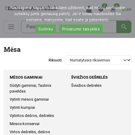
0
0
Naudojame slapukus siekdami užtikrinti, kad mūsų svetainėje
€0,00
suteiktų jums geriausią patirtį. Jei ir toliau naudositės šia
svetaine, manysime, kad esate ja patenkinti.
Sutinku
Privatumo taisyklės
Mėsa
Rikiuoti:
MĖSOS GAMINIAI
ŠVIEŽIOS DEŠRELĖS
Sūdyti gaminiai, Tautinis
Šviežios dešrelės
paveldas
Vytinti mėsos gaminiai
Vytinti kumpiai
Vytintos dešros, dešrelės
Mėsos konservai
Virtos dešrelės, dešros