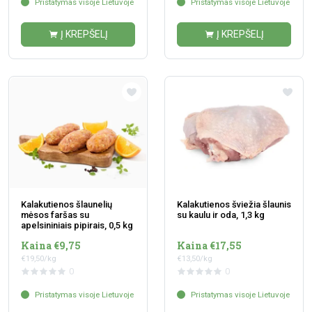
Pristatymas visoje Lietuvoje
Pristatymas visoje Lietuvoje
Į KREPŠELĮ
Į KREPŠELĮ
Kalakutienos šlaunelių
Kalakutienos šviežia šlaunis
mėsos faršas su
su kaulu ir oda, 1,3 kg
apelsininiais pipirais, 0,5 kg
Kaina €9,75
Kaina €17,55
€19,50/kg
€13,50/kg
0
0
Pristatymas visoje Lietuvoje
Pristatymas visoje Lietuvoje