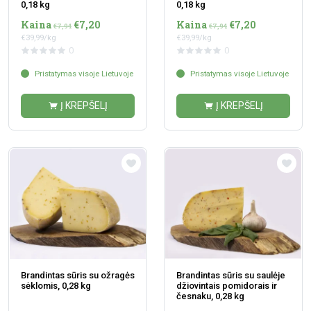
0,18 kg
0,18 kg
Kaina
€7,20
Kaina
€7,20
€7,94
€7,94
€39,99/kg
€39,99/kg
0
0
Pristatymas visoje Lietuvoje
Pristatymas visoje Lietuvoje
Į KREPŠELĮ
Į KREPŠELĮ
Brandintas sūris su ožragės
Brandintas sūris su saulėje
sėklomis, 0,28 kg
džiovintais pomidorais ir
česnaku, 0,28 kg