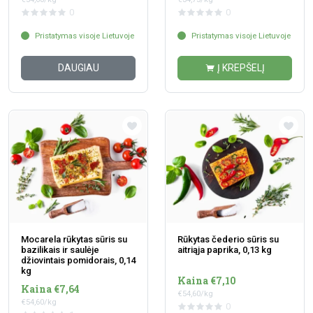
0
0
Pristatymas visoje Lietuvoje
Pristatymas visoje Lietuvoje
DAUGIAU
Į KREPŠELĮ
Mocarela rūkytas sūris su
Rūkytas čederio sūris su
bazilikais ir saulėje
aitriąja paprika, 0,13 kg
džiovintais pomidorais, 0,14
kg
Kaina €7,10
Kaina €7,64
€54,60/kg
€54,60/kg
0