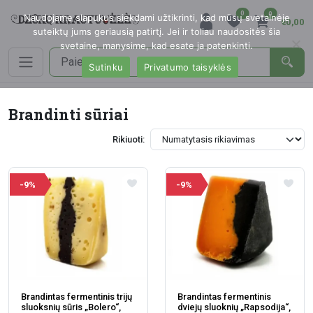
0
0
Naudojame slapukus siekdami užtikrinti, kad mūsų svetainėje
€0,00
suteiktų jums geriausią patirtį. Jei ir toliau naudositės šia
svetaine, manysime, kad esate ja patenkinti.
Sutinku
Privatumo taisyklės
Brandinti sūriai
Rikiuoti:
-9%
-9%
Brandintas fermentinis trijų
Brandintas fermentinis
sluoksnių sūris „Bolero“,
dviejų sluoknių „Rapsodija“,