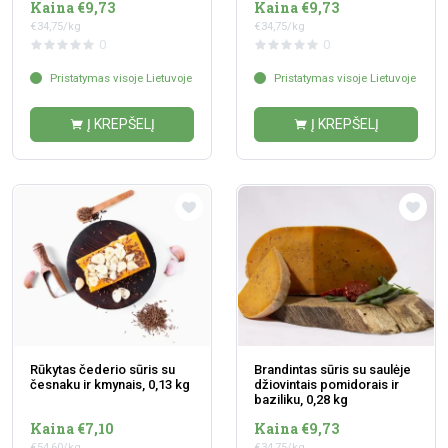
Kaina €9,73
Kaina €9,73
€34,75/kg
€34,75/kg
0
0
Pristatymas visoje Lietuvoje
Pristatymas visoje Lietuvoje
Į KREPŠELĮ
Į KREPŠELĮ
Rūkytas čederio sūris su
Brandintas sūris su saulėje
česnaku ir kmynais, 0,13 kg
džiovintais pomidorais ir
baziliku, 0,28 kg
Kaina €7,10
Kaina €9,73
€54,60/kg
€34,75/kg