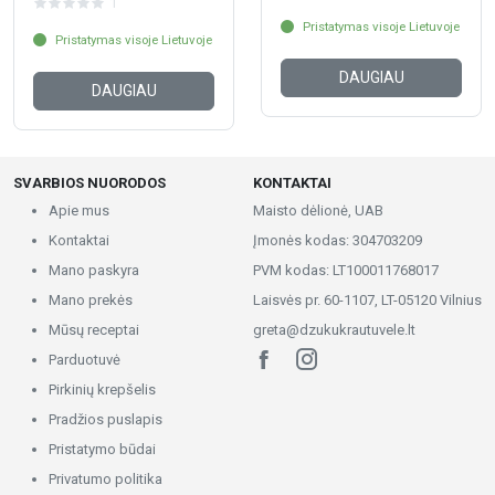
1
Pristatymas visoje Lietuvoje
Pristatymas visoje Lietuvoje
DAUGIAU
DAUGIAU
SVARBIOS NUORODOS
KONTAKTAI
Apie mus
Maisto dėlionė, UAB
Kontaktai
Įmonės kodas: 304703209
Mano paskyra
PVM kodas: LT100011768017
Mano prekės
Laisvės pr. 60-1107, LT-05120 Vilnius
Mūsų receptai
greta@dzukukrautuvele.lt
Parduotuvė
Pirkinių krepšelis
Pradžios puslapis
Pristatymo būdai
Privatumo politika