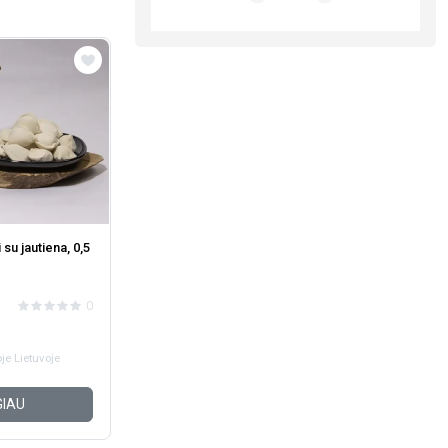
su jautiena, 0,5
0
je Lietuvoje
IAU