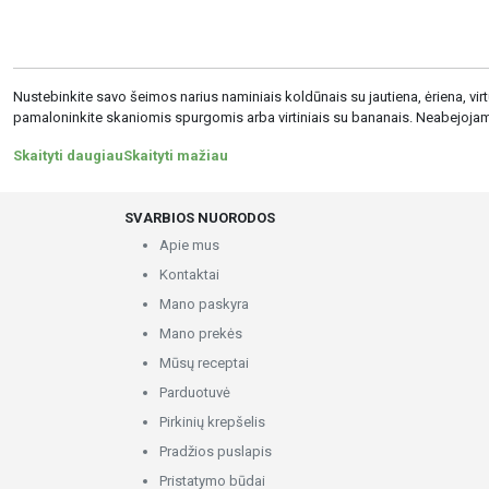
Nustebinkite savo šeimos narius naminiais koldūnais su jautiena, ėriena, virtų
pamaloninkite skaniomis spurgomis arba virtiniais su bananais. Neabejojame, k
Skaityti daugiauSkaityti mažiau
SVARBIOS NUORODOS
Apie mus
Kontaktai
Mano paskyra
Mano prekės
Mūsų receptai
Parduotuvė
Pirkinių krepšelis
Pradžios puslapis
Pristatymo būdai