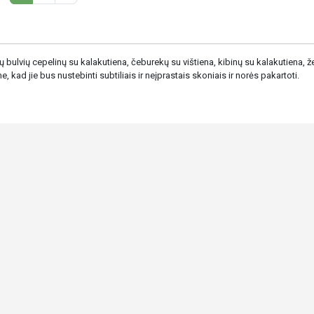
 bulvių cepelinų su kalakutiena, čeburekų su vištiena, kibinų su kalakutiena, žem
ad jie bus nustebinti subtiliais ir neįprastais skoniais ir norės pakartoti.