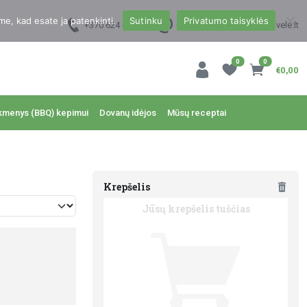
me, kad esate ja patenkinti.
Sutinku
Privatumo taisyklės
+370 624 00988
uzsakymai@dzukukrautuvele.lt
0
0
€0,00
kmenys (BBQ) kepimui
Dovanų idėjos
Mūsų receptai
Krepšelis
Jūsų krepšelis tuščias