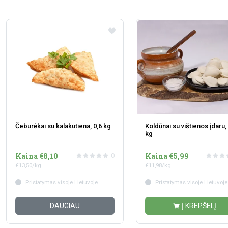
Čeburėkai su kalakutiena, 0,6 kg
Koldūnai su vištienos įdaru, 
kg
Kaina €8,10
Kaina €5,99
0
€13,50/kg
€11,98/kg
Pristatymas visoje Lietuvoje
Pristatymas visoje Lietuvoje
DAUGIAU
Į KREPŠELĮ