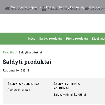
Naudojame slapukus siekdami užtikrinti, kad mūsų svetainėje sutei
Greitas pristatymas
Pakuojame kaip dovaną
Visada švi
Mėsa
Šaldyti produktai
Pieno produktai
Kiaušiniai
Pradžia
Šaldyti produktai
Šaldyti produktai
Rodoma 1–12 iš 18
ŠALDYTA KULINARIJA
ŠALDYTI VIRTINIAI,
KOLDŪNAI
Šaldyta kulinarija
Šaldyti virtiniai, koldūnai