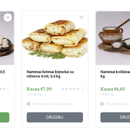
0,5
Naminiai lietiniai blyneliai su
Naminiai koldūnai 
vištiena 4 vnt, 0,4 kg
kg
Kaina €7,99
Kaina €4,40
0
0
€19,98/kg
€8,80/kg
Pristatymas visoje Lietuvoje
Pristatymas viso
DAUGIAU
DAUG