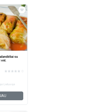
alandėliai su
1 vnt.
0
je Lietuvoje
IAU