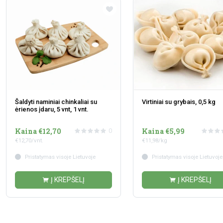
Šaldyti naminiai chinkaliai su
Virtiniai su grybais, 0,5 kg
ėrienos įdaru, 5 vnt, 1 vnt.
Kaina €12,70
Kaina €5,99
0
€12,70/vnt.
€11,98/kg
Pristatymas visoje Lietuvoje
Pristatymas visoje Lietuvoje
Į KREPŠELĮ
Į KREPŠELĮ