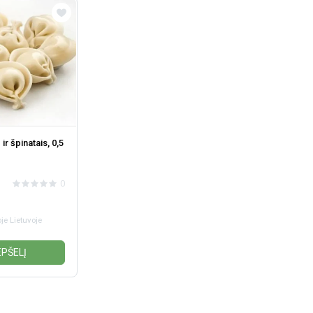
 ir špinatais, 0,5
0
je Lietuvoje
EPŠELĮ