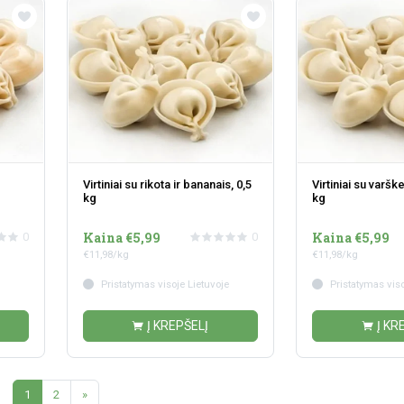
Virtiniai su rikota ir bananais, 0,5
Virtiniai su varške
kg
kg
Kaina €5,99
Kaina €5,99
0
0
€11,98/kg
€11,98/kg
Pristatymas visoje Lietuvoje
Pristatymas viso
Į KREPŠELĮ
Į KR
1
2
»