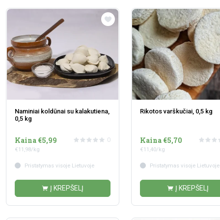
Naminiai koldūnai su kalakutiena,
Rikotos varškučiai, 0,5 kg
0,5 kg
Kaina €5,99
Kaina €5,70
0
€11,98/kg
€11,40/kg
Pristatymas visoje Lietuvoje
Pristatymas visoje Lietuvoje
Į KREPŠELĮ
Į KREPŠELĮ