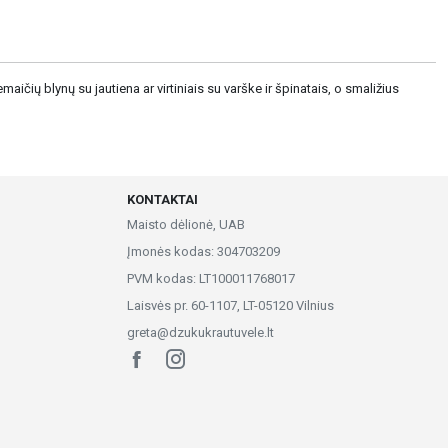
aičių blynų su jautiena ar virtiniais su varške ir špinatais, o smaližius
KONTAKTAI
Maisto dėlionė, UAB
Įmonės kodas: 304703209
PVM kodas: LT100011768017
Laisvės pr. 60-1107, LT-05120 Vilnius
greta@dzukukrautuvele.lt