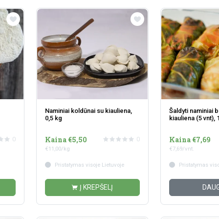
Naminiai koldūnai su kiauliena,
Šaldyti naminiai b
0,5 kg
kiauliena (5 vnt), 
Kaina €5,50
Kaina €7,69
0
0
€11,00/kg
€7,69/vnt.
Pristatymas visoje Lietuvoje
Pristatymas viso
Į KREPŠELĮ
DAUG