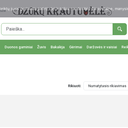
ktų jums geriausią patirtį. Jei ir toliau naudositės šia svetaine, manysi
ežia
Duonos gaminiai
Žuvis
Bakalėja
Gėrimai
Daržovės ir vaisiai
Rei
Rikiuoti: