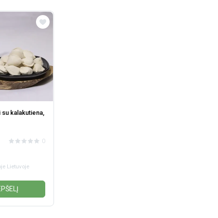
 su kalakutiena,
0
je Lietuvoje
EPŠELĮ