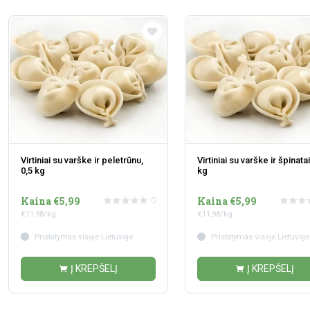
Virtiniai su varške ir peletrūnu,
Virtiniai su varške ir špinatai
0,5 kg
kg
Kaina €5,99
Kaina €5,99
0
€11,98/kg
€11,98/kg
Pristatymas visoje Lietuvoje
Pristatymas visoje Lietuvoje
Į KREPŠELĮ
Į KREPŠELĮ