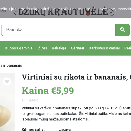
ktų jums geriausią patirtį. Jei ir toliau naudositės šia svetaine, manysi
ežia
Duonos gaminiai
Žuvis
Bakalėja
Gėrimai
Daržovės ir vaisiai
Rei
ota ir bananais
Virtiniai su rikota ir bananais, 
Kaina €5,99
€11,98/kg
Virtiniai su varške ir bananais supakuoti po 500 g +/- 15 g. Šie virtin
lengvai pagaminamas patiekalas. Šie virtiniai patiks visiems šei
labiausiai mūsų mažiausioms atžaloms.
Kilmės šalis:
Lietuva