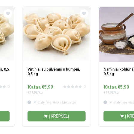
s, 0,5
Virtiniai su bulvėmis ir kumpiu,
Naminiai koldūnai
0,5 kg
0,5 kg
Kaina €5,99
Kaina €5,99
0
0
€11,98/kg
€11,98/kg
Pristatymas visoje Lietuvoje
Pristatymas viso
Į KREPŠELĮ
Į KR