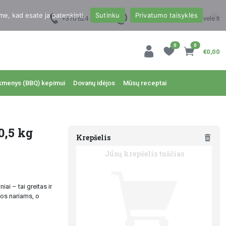
me, kad esate ja patenkinti.
Sutinku
Privatumo taisyklės
+370 624 00988
uzsakymai@dzukukrautuvele.lt
0
0
€0,00
kmenys (BBQ) kepimui
Dovanų idėjos
Mūsų receptai
0,5 kg
Krepšelis
Jūsų krepšelis tuščias
iai – tai greitas ir
mos nariams, o