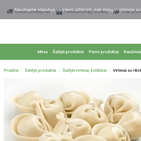
Naudojame slapukus siekdami užtikrinti, kad mūsų svetainėje sutei
Greitas pristatymas
Pakuojame kaip dovaną
Visada švi
Mėsa
Šaldyti produktai
Pieno produktai
Kiaušiniai
Pradžia
Šaldyti produktai
Šaldyti virtiniai, koldūnai
Virtiniai su rik