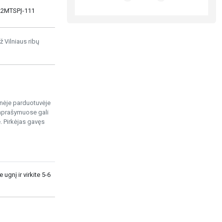
, 22MTSPĮ-111
ž Vilniaus ribų
ninėje parduotuvėje
 aprašymuose gali
. Pirkėjas gavęs
 ugnį ir virkite 5-6