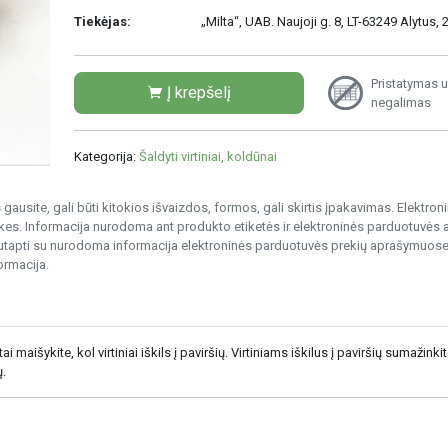
Tiekėjas:
„Milta“, UAB. Naujoji g. 8, LT-63249 Alytus
Pristatymas u
Į krepšelį
negalimas
Kategorija:
Šaldyti virtiniai, koldūnai
gausite, gali būti kitokios išvaizdos, formos, gali skirtis įpakavimas. Elektro
s. Informacija nurodoma ant produkto etiketės ir elektroninės parduotuvės
nesutapti su nurodoma informacija elektroninės parduotuvės prekių aprašymuose
ormacija.
aišykite, kol virtiniai iškils į paviršių. Virtiniams iškilus į paviršių sumažinkite
ų.