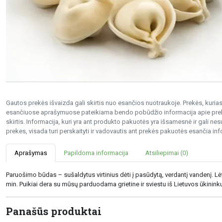
Gautos prekės išvaizda gali skirtis nuo esančios nuotraukoje. Prekės, kurias 
esančiuose aprašymuose pateikiama bendo pobūdžio informacija apie preke
skirtis. Informacija, kuri yra ant produkto pakuotės yra išsamesnė ir gali 
prekes, visada turi perskaityti ir vadovautis ant prekės pakuotės esančia inf
Aprašymas
Papildoma informacija
Atsiliepimai (0)
Paruošimo būdas – sušaldytus virtinius dėti į pasūdytą, verdantį vandenį. Lėtai m
min. Puikiai dera su mūsų parduodama grietine ir sviestu iš Lietuvos ūkinink
Panašūs produktai