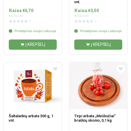
vnt.
Kaina €6,70
Kaina €3,50
€6,70/vnt.
€3,50/vnt.
0
0
Pristatymas visoje Lietuvoje
Pristatymas visoje Lietuvoje
Į KREPŠELĮ
Į KREPŠELĮ
Šaltalankių arbata 300 g, 1
Tirpi arbata „Meškučiai“
vnt.
braškių skonio, 0,1 kg