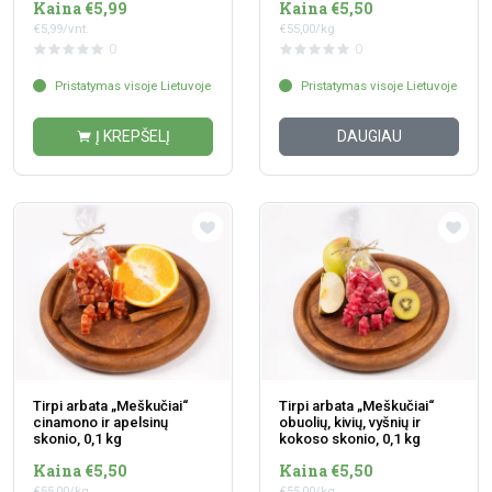
Kaina €5,99
Kaina €5,50
€5,99/vnt.
€55,00/kg
0
0
Pristatymas visoje Lietuvoje
Pristatymas visoje Lietuvoje
Į KREPŠELĮ
DAUGIAU
Tirpi arbata „Meškučiai“
Tirpi arbata „Meškučiai“
cinamono ir apelsinų
obuolių, kivių, vyšnių ir
skonio, 0,1 kg
kokoso skonio, 0,1 kg
Kaina €5,50
Kaina €5,50
€55,00/kg
€55,00/kg