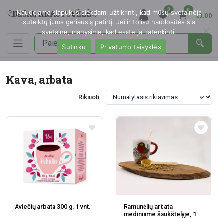
0
0
Naudojame slapukus siekdami užtikrinti, kad mūsų svetainėje
€0,00
suteiktų jums geriausią patirtį. Jei ir toliau naudositės šia
svetaine, manysime, kad esate ja patenkinti.
Sutinku
Privatumo taisyklės
Kava, arbata
Rikiuoti:
Aviečių arbata 300 g, 1 vnt.
Ramunėlių arbata
mediniame šaukštelyje, 1