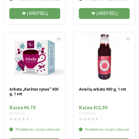
Į KREPŠELĮ
Į KREPŠELĮ
Arbata „Karštas vynas“ 300
Aviečių arbata 900 g, 1 vnt.
g, 1 vnt.
Kaina €6,70
Kaina €12,99
€6,70/vnt.
€12,99/vnt.
0
0
Pristatymas visoje Lietuvoje
Pristatymas visoje Lietuvoje