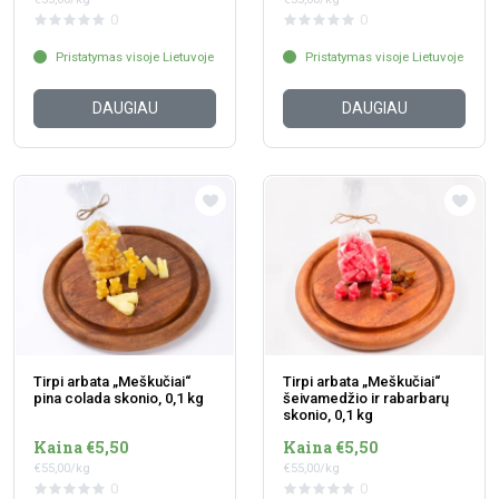
0
0
Pristatymas visoje Lietuvoje
Pristatymas visoje Lietuvoje
DAUGIAU
DAUGIAU
Tirpi arbata „Meškučiai“
Tirpi arbata „Meškučiai“
pina colada skonio, 0,1 kg
šeivamedžio ir rabarbarų
skonio, 0,1 kg
Kaina €5,50
Kaina €5,50
€55,00/kg
€55,00/kg
0
0