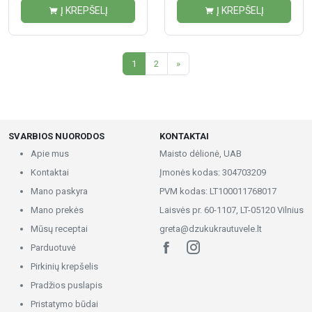
Į KREPŠELĮ
Į KREPŠELĮ
1
2
»
SVARBIOS NUORODOS
KONTAKTAI
Apie mus
Maisto dėlionė, UAB
Kontaktai
Įmonės kodas: 304703209
Mano paskyra
PVM kodas: LT100011768017
Mano prekės
Laisvės pr. 60-1107, LT-05120 Vilnius
Mūsų receptai
greta@dzukukrautuvele.lt
Parduotuvė
Pirkinių krepšelis
Pradžios puslapis
Pristatymo būdai