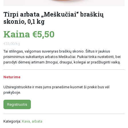
Tirpi arbata „Meškučiai“ braškių
skonio, 0,1 kg
Kaina €5,50
€55,00/kg
Tai stilingas, valgomas suvenyras braškių skonio. Šiltus ir jaukius
prisiminimus sukeliantys arbatos Meškučiai. Puikiai tinka nustebinti, bei
parodyti dėmesį artimam žmogui, draugui, kolegai ar pradžiuginti vaiką.
Neturime
Užsiregistruokite ir mes jums pranešime kuomet ši prekė bus vėl
prekyboje.
Registruotis
Kategorija:
Kava, arbata