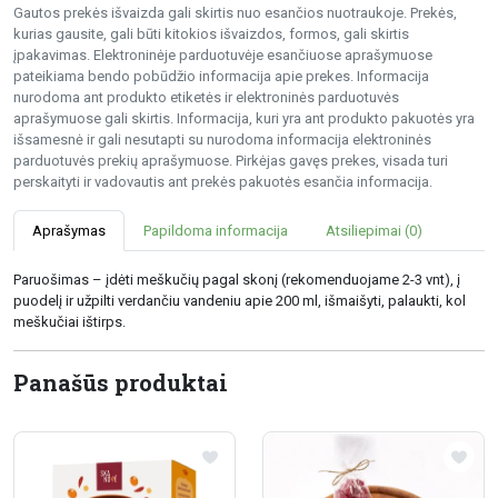
Gautos prekės išvaizda gali skirtis nuo esančios nuotraukoje. Prekės,
kurias gausite, gali būti kitokios išvaizdos, formos, gali skirtis
įpakavimas. Elektroninėje parduotuvėje esančiuose aprašymuose
pateikiama bendo pobūdžio informacija apie prekes. Informacija
nurodoma ant produkto etiketės ir elektroninės parduotuvės
aprašymuose gali skirtis. Informacija, kuri yra ant produkto pakuotės yra
išsamesnė ir gali nesutapti su nurodoma informacija elektroninės
parduotuvės prekių aprašymuose. Pirkėjas gavęs prekes, visada turi
perskaityti ir vadovautis ant prekės pakuotės esančia informacija.
Aprašymas
Papildoma informacija
Atsiliepimai (0)
Paruošimas – įdėti meškučių pagal skonį (rekomenduojame 2-3 vnt), į
puodelį ir užpilti verdančiu vandeniu apie 200 ml, išmaišyti, palaukti, kol
meškučiai ištirps.
Panašūs produktai