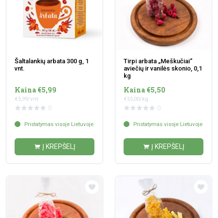
Šaltalankių arbata 300 g, 1
Tirpi arbata „Meškučiai“
vnt.
aviečių ir vanilės skonio, 0,1
kg
Kaina €5,99
Kaina €5,50
€5,99/vnt.
€55,00/kg
0
0
Pristatymas visoje Lietuvoje
Pristatymas visoje Lietuvoje
Į KREPŠELĮ
Į KREPŠELĮ