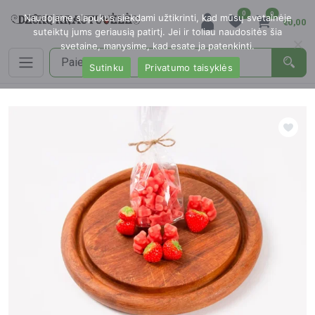
0
0
Naudojame slapukus siekdami užtikrinti, kad mūsų svetainėje
€0,00
suteiktų jums geriausią patirtį. Jei ir toliau naudositės šia
svetaine, manysime, kad esate ja patenkinti.
Sutinku
Privatumo taisyklės