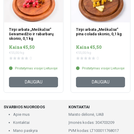
Tirpi arbata „Meškučiai“
Tirpi arbata „Meškučiai“
šeivamedžio ir rabarbarų
pina colada skonio, 0,1 kg
skonio, 0,1 kg
Kaina €5,50
Kaina €5,50
€55,00/kg
€55,00/kg
0
0
Pristatymas visoje Lietuvoje
Pristatymas visoje Lietuvoje
DAUGIAU
DAUGIAU
SVARBIOS NUORODOS
KONTAKTAI
Apie mus
Maisto dėlionė, UAB
Kontaktai
Įmonės kodas: 304703209
Mano paskyra
PVM kodas: LT100011768017