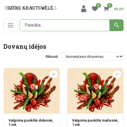
0
0
€0,00
Dovanų idėjos
Rikiuoti:
Valgoma puokštė didesnė,
Valgoma puokštė mažesnė,
1 vnt.
1 vnt.