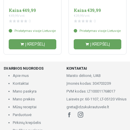
Kaina €49,99
Kaina €39,99
€49,99/vnt.
€39,99/vnt.
0
0
Pristatymas visoje Lietuvoje
Pristatymas visoje Lietuvoje
Į KREPŠELĮ
Į KREPŠELĮ
SVARBIOS NUORODOS
KONTAKTAI
Apie mus
Maisto dėlionė, UAB
Kontaktai
Įmonės kodas: 304703209
Mano paskyra
PVM kodas: LT100011768017
Mano prekės
Laisvės pr. 60-1107, LT-05120 Vilnius
Mūsų receptai
greta@dzukukrautuvele.lt
Parduotuvė
Pirkinių krepšelis