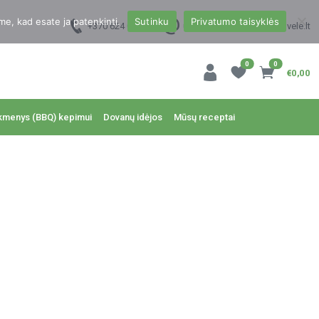
me, kad esate ja patenkinti.
Sutinku
Privatumo taisyklės
+370 624 00988
uzsakymai@dzukukrautuvele.lt
0
0
€0,00
kmenys (BBQ) kepimui
Dovanų idėjos
Mūsų receptai