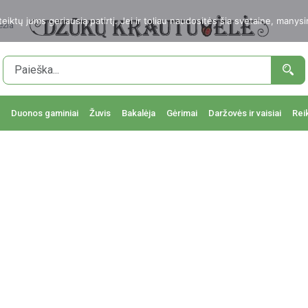
ktų jums geriausią patirtį. Jei ir toliau naudositės šia svetaine, manysi
ežia
Duonos gaminiai
Žuvis
Bakalėja
Gėrimai
Daržovės ir vaisiai
Rei