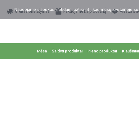
Naudojame slapukus siekdami užtikrinti, kad mūsų svetainėje sutei
Greitas pristatymas
Pakuojame kaip dovaną
Visada švi
Mėsa
Šaldyti produktai
Pieno produktai
Kiaušiniai