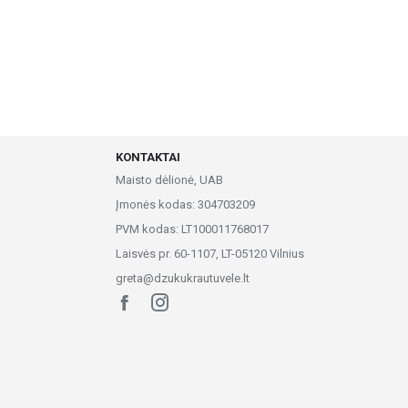
KONTAKTAI
Maisto dėlionė, UAB
Įmonės kodas: 304703209
PVM kodas: LT100011768017
Laisvės pr. 60-1107, LT-05120 Vilnius
greta@dzukukrautuvele.lt