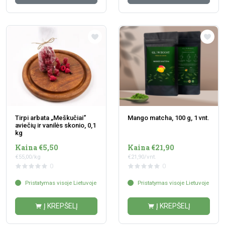
Tirpi arbata „Meškučiai“
Mango matcha, 100 g, 1 vnt.
aviečių ir vanilės skonio, 0,1
kg
Kaina €5,50
Kaina €21,90
€55,00/kg
€21,90/vnt.
0
0
Pristatymas visoje Lietuvoje
Pristatymas visoje Lietuvoje
Į KREPŠELĮ
Į KREPŠELĮ