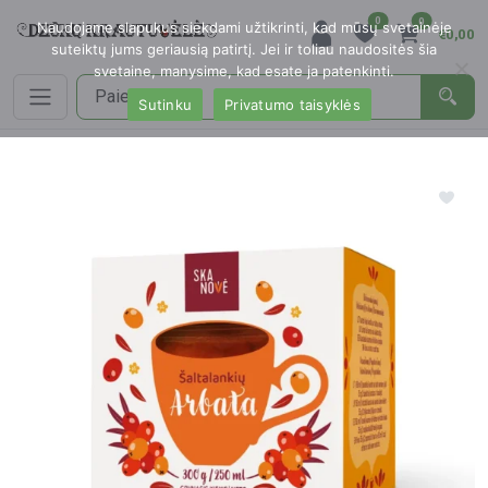
0
0
Naudojame slapukus siekdami užtikrinti, kad mūsų svetainėje
€0,00
suteiktų jums geriausią patirtį. Jei ir toliau naudositės šia
svetaine, manysime, kad esate ja patenkinti.
Sutinku
Privatumo taisyklės