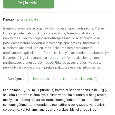
Į krepšelį
Kategorija:
Kava, arbata
Gautos prekės išvaizda gali skirtis nuo esančios nuotraukoje. Prekės,
kurias gausite, gali būti kitokios išvaizdos, formos, gali skirtis
įpakavimas. Elektroninėje parduotuvėje esančiuose aprašymuose
pateikiama bendo pobūdžio informacija apie prekes. Informacija
nurodoma ant produkto etiketės ir elektroninės parduotuvės
aprašymuose gali skirtis. Informacija, kuri yra ant produkto pakuotės yra
išsamesnė ir gali nesutapti su nurodoma informacija elektroninės
parduotuvės prekių aprašymuose. Pirkėjas gavęs prekes, visada turi
perskaityti ir vadovautis ant prekės pakuotės esančia informacija.
Aprašymas
Papildoma informacija
Atsiliepimai (0)
Paruošimas – į 150 ml (1 puodelis) karšto ar šalto vandens įpilti 35 g (2
šaukštai) arbatos ir išmaišyti. Galima vartoti kaip karštą ar šaltą arbatą,
maišyti su imbierų arbata bei ruošti kitus gėrimus. Tinka – karštiems,
šaltiems gėrimams, limonadams (su natūraliu bei gazuotu vandeniu),
šerbetams, kokteiliams, ant jogurto, varškės, blynelių, ledų ir pan.