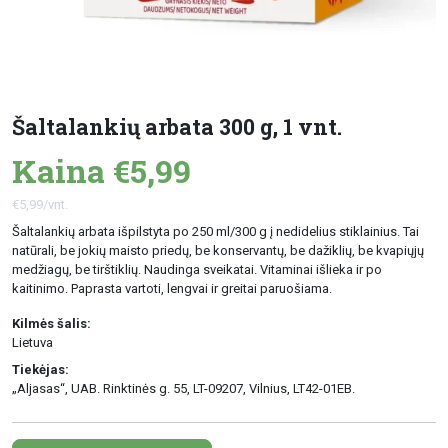
Šaltalankių arbata 300 g, 1 vnt.
Kaina €5,99
€5,99/vnt.
Šaltalankių arbata išpilstyta po 250 ml/300 g į nedidelius stiklainius. Tai
natūrali, be jokių maisto priedų, be konservantų, be dažiklių, be kvapiųjų
medžiagų, be tirštiklių. Naudinga sveikatai. Vitaminai išlieka ir po
kaitinimo. Paprasta vartoti, lengvai ir greitai paruošiama.
Kilmės šalis:
Lietuva
Tiekėjas:
„Aljasas“, UAB. Rinktinės g. 55, LT-09207, Vilnius, LT42-01EB.