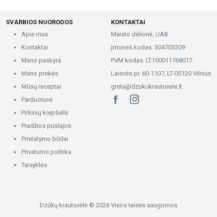
SVARBIOS NUORODOS
KONTAKTAI
Apie mus
Maisto dėlionė, UAB
Kontaktai
Įmonės kodas: 304703209
Mano paskyra
PVM kodas: LT100011768017
Mano prekės
Laisvės pr. 60-1107, LT-05120 Vilnius
Mūsų receptai
greta@dzukukrautuvele.lt
Parduotuvė
Pirkinių krepšelis
Pradžios puslapis
Pristatymo būdai
Privatumo politika
Taisyklės
Dzūkų krautuvėlė © 2026 Visos teisės saugomos