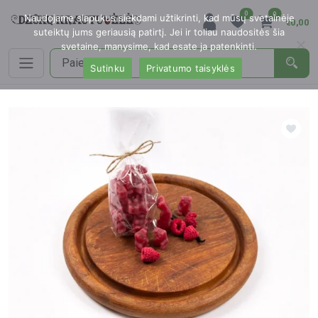
0
0
Naudojame slapukus siekdami užtikrinti, kad mūsų svetainėje
€0,00
suteiktų jums geriausią patirtį. Jei ir toliau naudositės šia
svetaine, manysime, kad esate ja patenkinti.
Sutinku
Privatumo taisyklės