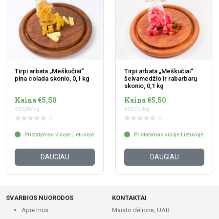
Tirpi arbata „Meškučiai“
Tirpi arbata „Meškučiai“
pina colada skonio, 0,1 kg
šeivamedžio ir rabarbarų
skonio, 0,1 kg
Kaina €5,50
Kaina €5,50
€55,00/kg
€55,00/kg
0
0
Pristatymas visoje Lietuvoje
Pristatymas visoje Lietuvoje
DAUGIAU
DAUGIAU
SVARBIOS NUORODOS
KONTAKTAI
Apie mus
Maisto dėlionė, UAB