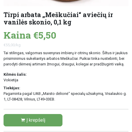
Tirpi arbata „Meškučiai“ aviečių ir
vanilės skonio, 0,1 kg
Kaina €5,50
€55,00/kg
Tai stilingas, valgomas suvenyras imbierų ir citrinų skonio. Šiltus ir jaukius
prisiminimus sukeliantys arbatos Meškučiai. Puikiai tinka nustebinti, bei
parodyti dėmesį artimam žmogui, draugui, kolegai ar pradžiuginti vaiką.
Kilmės šalis:
Vokietija
Tiekėjas:
Pagaminta pagal UAB „Maisto dėlionė“ specialų užsakymą, Visalaukio g.
1, LT-08428, Vilnius, LT49-03EB.
Į krepšelį