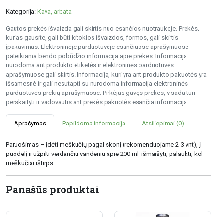
Kategorija:
Kava, arbata
Gautos prekės išvaizda gali skirtis nuo esančios nuotraukoje. Prekės,
kurias gausite, gali būti kitokios išvaizdos, formos, gali skirtis
įpakavimas. Elektroninėje parduotuvėje esančiuose aprašymuose
pateikiama bendo pobūdžio informacija apie prekes. Informacija
nurodoma ant produkto etiketės ir elektroninės parduotuvės
aprašymuose gali skirtis. Informacija, kuri yra ant produkto pakuotės yra
išsamesnė ir gali nesutapti su nurodoma informacija elektroninės
parduotuvės prekių aprašymuose. Pirkėjas gavęs prekes, visada turi
perskaityti ir vadovautis ant prekės pakuotės esančia informacija.
Aprašymas
Papildoma informacija
Atsiliepimai (0)
Paruošimas – įdėti meškučių pagal skonį (rekomenduojame 2-3 vnt), į
puodelį ir užpilti verdančiu vandeniu apie 200 ml, išmaišyti, palaukti, kol
meškučiai ištirps.
Panašūs produktai