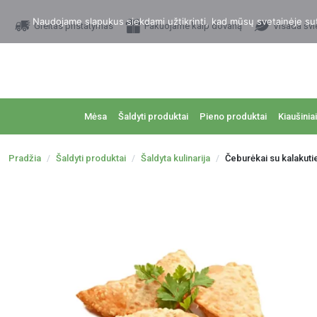
Naudojame slapukus siekdami užtikrinti, kad mūsų svetainėje sutei
Greitas pristatymas
Pakuojame kaip dovaną
Visada švi
Mėsa
Šaldyti produktai
Pieno produktai
Kiaušiniai
Pradžia
Šaldyti produktai
Šaldyta kulinarija
Čeburėkai su kalakuti