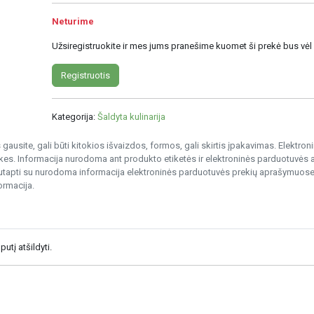
Neturime
Užsiregistruokite ir mes jums pranešime kuomet ši prekė bus vėl
Registruotis
Kategorija:
Šaldyta kulinarija
gausite, gali būti kitokios išvaizdos, formos, gali skirtis įpakavimas. Elektro
s. Informacija nurodoma ant produkto etiketės ir elektroninės parduotuvės
nesutapti su nurodoma informacija elektroninės parduotuvės prekių aprašymuose
ormacija.
utį atšildyti.