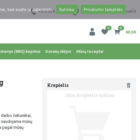
me, kad esate ja patenkinti.
Sutinku
Privatumo taisyklės
+370 624 00988
uzsakymai@dzukukrautuvele.lt
0
0
€0,00
kmenys (BBQ) kepimui
Dovanų idėjos
Mūsų receptai
g
Krepšelis
Jūsų krepšelis tuščias
ų darbo čeburėkai,
ai naudojama mūsų
a pagal mūsų