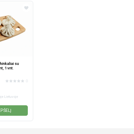
hinkaliai su
t, 1 vnt.
0
je Lietuvoje
EPŠELĮ