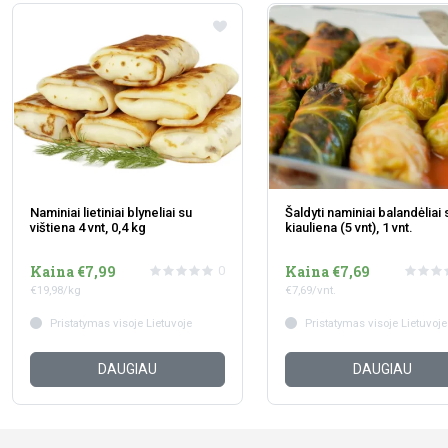
Naminiai lietiniai blyneliai su
Šaldyti naminiai balandėliai 
vištiena 4 vnt, 0,4 kg
kiauliena (5 vnt), 1 vnt.
Kaina €7,99
Kaina €7,69
0
€19,98/kg
€7,69/vnt.
Pristatymas visoje Lietuvoje
Pristatymas visoje Lietuvoje
DAUGIAU
DAUGIAU