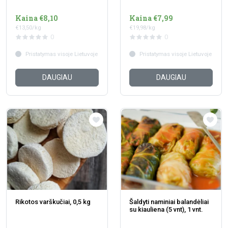
Kaina €8,10
Kaina €7,99
€13,50/kg
€19,98/kg
0
0
Pristatymas visoje Lietuvoje
Pristatymas visoje Lietuvoje
DAUGIAU
DAUGIAU
Rikotos varškučiai, 0,5 kg
Šaldyti naminiai balandėliai
su kiauliena (5 vnt), 1 vnt.