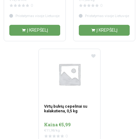
0
0
Pristatymas visoje Lietuvoje
Pristatymas visoje Lietuvoje
Į KREPŠELĮ
Į KREPŠELĮ
Virtų bulvių cepelinai su
kalakutiena, 0,5 kg
Kaina €5,99
€11,98/kg
0