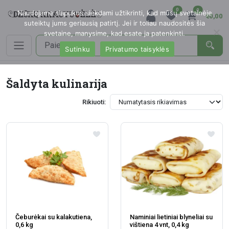
0
0
Naudojame slapukus siekdami užtikrinti, kad mūsų svetainėje
€0,00
suteiktų jums geriausią patirtį. Jei ir toliau naudositės šia
svetaine, manysime, kad esate ja patenkinti.
Sutinku
Privatumo taisyklės
Šaldyta kulinarija
Rikiuoti:
Čeburėkai su kalakutiena,
Naminiai lietiniai blyneliai su
0,6 kg
vištiena 4 vnt, 0,4 kg