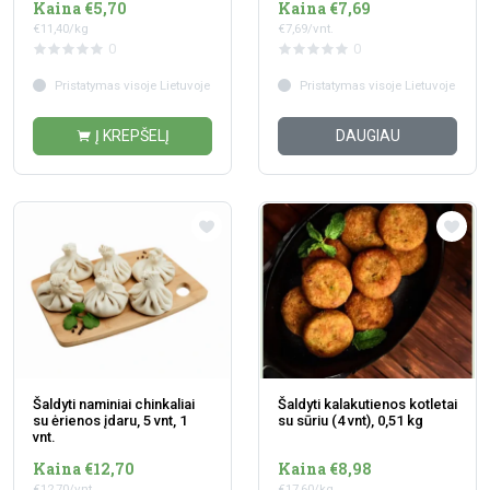
Kaina €5,70
Kaina €7,69
€11,40/kg
€7,69/vnt.
0
0
Pristatymas visoje Lietuvoje
Pristatymas visoje Lietuvoje
Į KREPŠELĮ
DAUGIAU
Šaldyti naminiai chinkaliai
Šaldyti kalakutienos kotletai
su ėrienos įdaru, 5 vnt, 1
su sūriu (4 vnt), 0,51 kg
vnt.
Kaina €12,70
Kaina €8,98
€12,70/vnt.
€17,60/kg