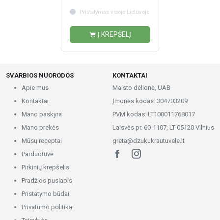
Pristatymas visoje Lietuvoje
Į KREPŠELĮ
SVARBIOS NUORODOS
KONTAKTAI
Apie mus
Maisto dėlionė, UAB
Kontaktai
Įmonės kodas: 304703209
Mano paskyra
PVM kodas: LT100011768017
Mano prekės
Laisvės pr. 60-1107, LT-05120 Vilnius
Mūsų receptai
greta@dzukukrautuvele.lt
Parduotuvė
Pirkinių krepšelis
Pradžios puslapis
Pristatymo būdai
Privatumo politika