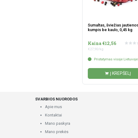
Sumaltas, šviežias jautieno
kumpis be kaulo, 0,45 kg
Kaina €12,56
€27,90/kg
Pristatymas visoje Lietuvoje
Į KREPŠELĮ
SVARBIOS NUORODOS
Apie mus
Kontaktai
Mano paskyra
Mano prekės