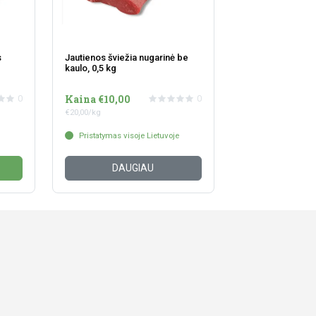
s
Jautienos šviežia nugarinė be
kaulo, 0,5 kg
Kaina €10,00
0
0
€20,00/kg
Pristatymas visoje Lietuvoje
DAUGIAU