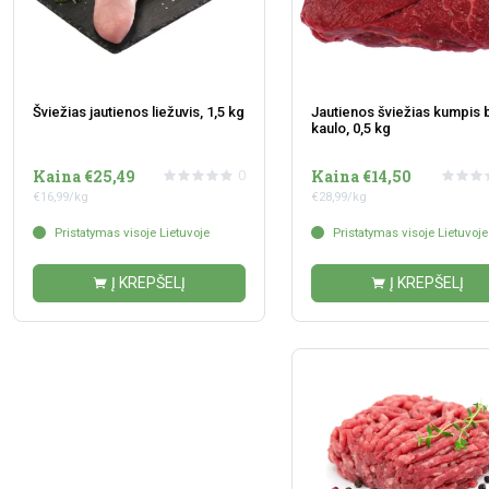
Šviežias jautienos liežuvis, 1,5 kg
Jautienos šviežias kumpis 
kaulo, 0,5 kg
Kaina €25,49
Kaina €14,50
0
€16,99/kg
€28,99/kg
Pristatymas visoje Lietuvoje
Pristatymas visoje Lietuvoje
Į KREPŠELĮ
Į KREPŠELĮ