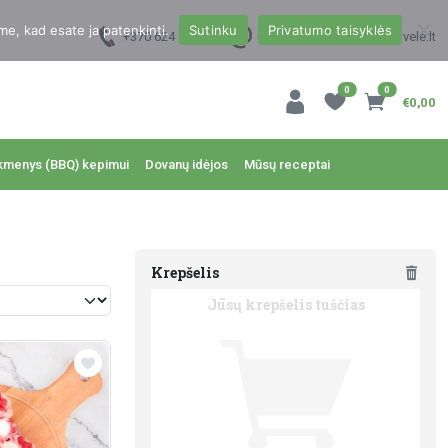
me, kad esate ja patenkinti.
Sutinku
Privatumo taisyklės
+370 624 00988
uzsakymai@dzukukrautuvele.lt
0
0
€0,00
kmenys (BBQ) kepimui
Dovanų idėjos
Mūsų receptai
Krepšelis
Jūsų krepšelis tuščias