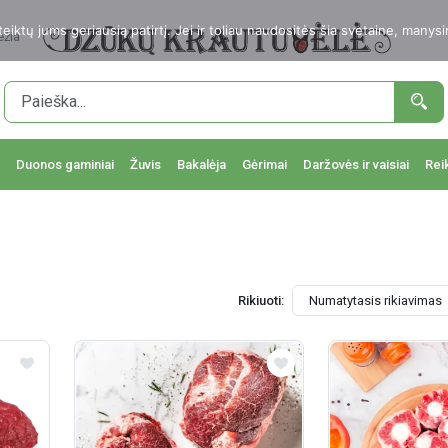
ktų jums geriausią patirtį. Jei ir toliau naudositės šia svetaine, manysi
ežia
Duonos gaminiai
Žuvis
Bakalėja
Gėrimai
Daržovės ir vaisiai
Rei
Rikiuoti: