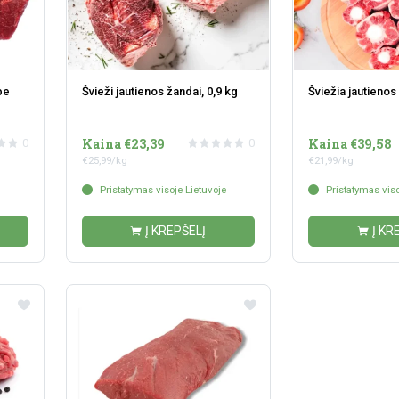
be
Švieži jautienos žandai, 0,9 kg
Šviežia jautienos
Kaina €23,39
Kaina €39,58
0
0
€25,99/kg
€21,99/kg
Pristatymas visoje Lietuvoje
Pristatymas viso
Į KREPŠELĮ
Į KR