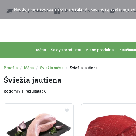
Naudojame slapukus siekdami užtikrinti, kad mūsų svetainėje sutei
Greitas pristatymas
Pakuojame kaip dovaną
Visada švi
Mėsa
Šaldyti produktai
Pieno produktai
Kiaušiniai
Pradžia
Mėsa
Šviežia mėsa
Šviežia jautiena
Šviežia jautiena
Rodomi visi rezultatai: 6