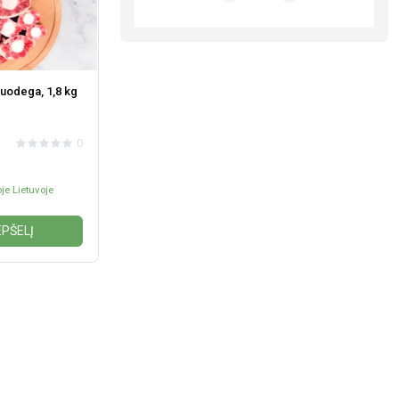
 uodega, 1,8 kg
0
je Lietuvoje
EPŠELĮ