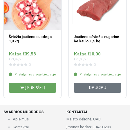
Šviežia jautienos uodega,
Jautienos šviežia nugarinė
1,8 kg
be kaulo, 0,5 kg
Kaina €39,58
Kaina €10,00
€21,99/kg
€20,00/kg
0
0
Pristatymas visoje Lietuvoje
Pristatymas visoje Lietuvoje
Į KREPŠELĮ
DAUGIAU
SVARBIOS NUORODOS
KONTAKTAI
Apie mus
Maisto dėlionė, UAB
Kontaktai
Įmonės kodas: 304703209