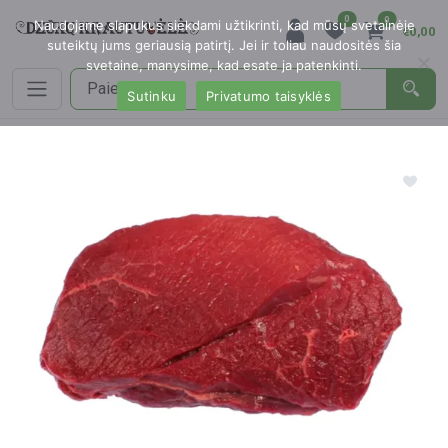
0
0
Naudojame slapukus siekdami užtikrinti, kad mūsų svetainėje
€0,00
suteiktų jums geriausią patirtį. Jei ir toliau naudositės šia
svetaine, manysime, kad esate ja patenkinti.
Sutinku
Privatumo taisyklės