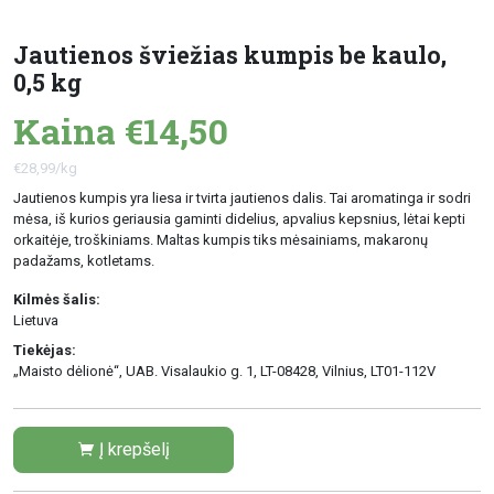
Jautienos šviežias kumpis be kaulo,
0,5 kg
Kaina €14,50
€28,99/kg
Jautienos kumpis yra liesa ir tvirta jautienos dalis. Tai aromatinga ir sodri
mėsa, iš kurios geriausia gaminti didelius, apvalius kepsnius, lėtai kepti
orkaitėje, troškiniams. Maltas kumpis tiks mėsainiams, makaronų
padažams, kotletams.
Kilmės šalis:
Lietuva
Tiekėjas:
„Maisto dėlionė“, UAB. Visalaukio g. 1, LT-08428, Vilnius, LT01-112V
Į krepšelį