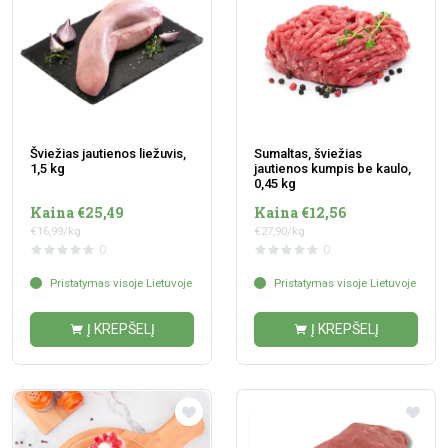
Šviežias jautienos liežuvis,
Sumaltas, šviežias
1,5 kg
jautienos kumpis be kaulo,
0,45 kg
Kaina €25,49
Kaina €12,56
€16,99/kg
€27,90/kg
0
0
Pristatymas visoje Lietuvoje
Pristatymas visoje Lietuvoje
Į KREPŠELĮ
Į KREPŠELĮ