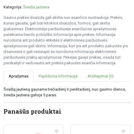
Kategorija:
Šviežia jautiena
Gautos prekės išvaizda gali skirtis nuo esančios nuotraukoje. Prekės,
kurias gausite, gali būti kitokios išvaizdos, formos, gali skirtis
įpakavimas. Elektroninėje parduotuvėje esančiuose aprašymuose
pateikiama bendo pobūdžio informacija apie prekes. Informacija
nurodoma ant produkto etiketės ir elektroninės parduotuvės
aprašymuose gali skirtis. Informacija, kuri yra ant produkto pakuotės yra
išsamesnė ir gali nesutapti su nurodoma informacija elektroninės
parduotuvės prekių aprašymuose. Pirkėjas gavęs prekes, visada turi
perskaityti ir vadovautis ant prekės pakuotės esančia informacija.
Aprašymas
Papildoma informacija
Atsiliepimai (0)
Šviežią jautieną gauname trečiadienį ir penktadienį, nuo gavimo dienos,
šviežia jautiena galioja 5 paras.
Panašūs produktai