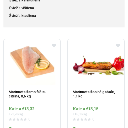
Šviežia kalakutiena
Šviežia vištiena
Šviežia kiauliena
Marinuota šamo filė su
Marinuota šoninė gabale,
citrina, 0,6 kg
1,1 kg
Kaina €13,32
Kaina €18,15
€22,20/kg
€16,50/kg
0
0