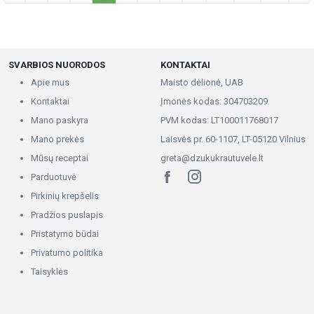
SVARBIOS NUORODOS
KONTAKTAI
Apie mus
Maisto dėlionė, UAB
Kontaktai
Įmonės kodas: 304703209
Mano paskyra
PVM kodas: LT100011768017
Mano prekės
Laisvės pr. 60-1107, LT-05120 Vilnius
Mūsų receptai
greta@dzukukrautuvele.lt
Parduotuvė
Pirkinių krepšelis
Pradžios puslapis
Pristatymo būdai
Privatumo politika
Taisyklės