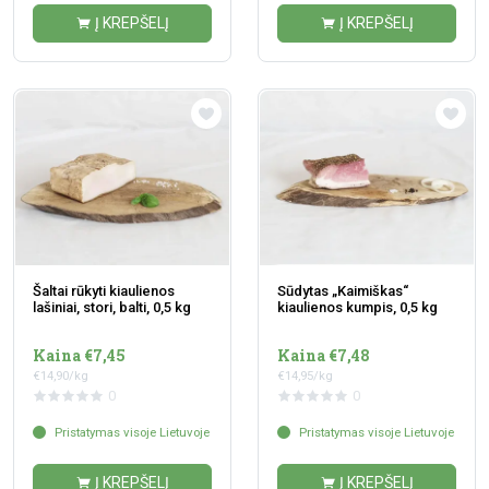
Į KREPŠELĮ
Į KREPŠELĮ
Šaltai rūkyti kiaulienos
Sūdytas „Kaimiškas“
lašiniai, stori, balti, 0,5 kg
kiaulienos kumpis, 0,5 kg
Kaina €7,45
Kaina €7,48
€14,90/kg
€14,95/kg
0
0
Pristatymas visoje Lietuvoje
Pristatymas visoje Lietuvoje
Į KREPŠELĮ
Į KREPŠELĮ