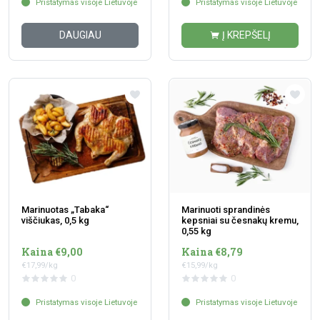
Pristatymas visoje Lietuvoje
Pristatymas visoje Lietuvoje
DAUGIAU
Į KREPŠELĮ
Marinuotas „Tabaka“
Marinuoti sprandinės
viščiukas, 0,5 kg
kepsniai su česnakų kremu,
0,55 kg
Kaina €9,00
Kaina €8,79
€17,99/kg
€15,99/kg
0
0
Pristatymas visoje Lietuvoje
Pristatymas visoje Lietuvoje