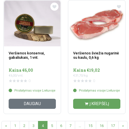
Veršienos konservai,
Veršienos šviežia nugarinė
gabaliukais, 1 vnt.
su kaulu, 0,6 kg
Kaina €6,00
Kaina €19,02
€6,00/vnt.
€31,70/kg
0
0
Pristatymas visoje Lietuvoje
Pristatymas visoje Lietuvoje
DAUGIAU
Į KREPŠELĮ
«
1
2
3
4
5
6
7
…
15
16
17
»