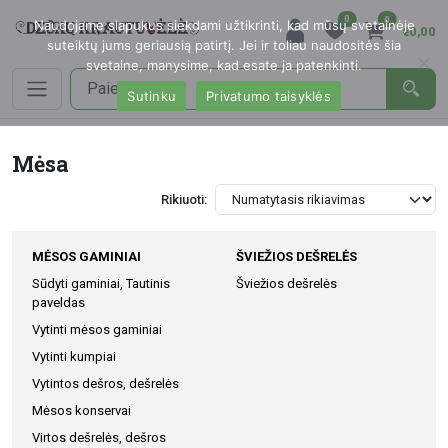
0
0
Naudojame slapukus siekdami užtikrinti, kad mūsų svetainėje
€0,00
suteiktų jums geriausią patirtį. Jei ir toliau naudositės šia
svetaine, manysime, kad esate ja patenkinti.
Sutinku
Privatumo taisyklės
Mėsa
Rikiuoti:
MĖSOS GAMINIAI
ŠVIEŽIOS DEŠRELĖS
Sūdyti gaminiai, Tautinis
Šviežios dešrelės
paveldas
Vytinti mėsos gaminiai
Vytinti kumpiai
Vytintos dešros, dešrelės
Mėsos konservai
Virtos dešrelės, dešros