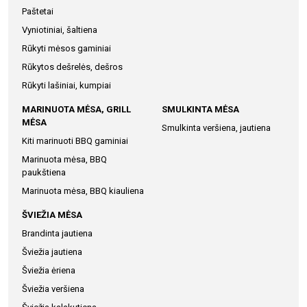
Paštetai
Vyniotiniai, šaltiena
Rūkyti mėsos gaminiai
Rūkytos dešrelės, dešros
Rūkyti lašiniai, kumpiai
MARINUOTA MĖSA, GRILL
SMULKINTA MĖSA
MĖSA
Smulkinta veršiena, jautiena
Kiti marinuoti BBQ gaminiai
Marinuota mėsa, BBQ
paukštiena
Marinuota mėsa, BBQ kiauliena
ŠVIEŽIA MĖSA
Brandinta jautiena
Šviežia jautiena
Šviežia ėriena
Šviežia veršiena