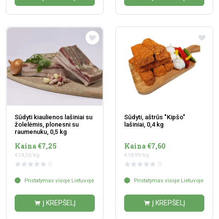
Sūdyti kiaulienos lašiniai su
Sūdyti, aštrūs "Kipšo"
žolelėmis, plonesni su
lašiniai, 0,4 kg
raumenuku, 0,5 kg
Kaina €7,25
Kaina €7,60
€14,50/kg
€18,99/kg
0
0
Pristatymas visoje Lietuvoje
Pristatymas visoje Lietuvoje
Į KREPŠELĮ
Į KREPŠELĮ