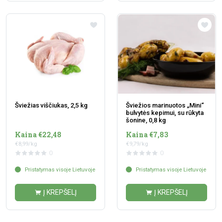
Šviežias viščiukas, 2,5 kg
Šviežios marinuotos „Mini“
bulvytės kepimui, su rūkyta
šonine, 0,8 kg
Kaina €22,48
Kaina €7,83
€8,99/kg
€9,79/kg
0
0
Pristatymas visoje Lietuvoje
Pristatymas visoje Lietuvoje
Į KREPŠELĮ
Į KREPŠELĮ