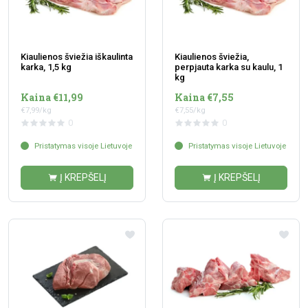
Kiaulienos šviežia iškaulinta
Kiaulienos šviežia,
karka, 1,5 kg
perpjauta karka su kaulu, 1
kg
Kaina €11,99
Kaina €7,55
€7,99/kg
€7,55/kg
0
0
Pristatymas visoje Lietuvoje
Pristatymas visoje Lietuvoje
Į KREPŠELĮ
Į KREPŠELĮ