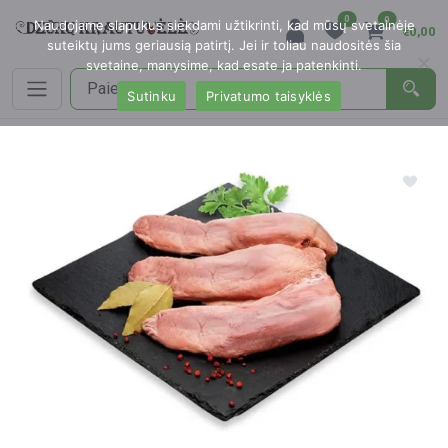
0
0
Naudojame slapukus siekdami užtikrinti, kad mūsų svetainėje
€0,00
suteiktų jums geriausią patirtį. Jei ir toliau naudositės šia
svetaine, manysime, kad esate ja patenkinti.
Sutinku
Privatumo taisyklės