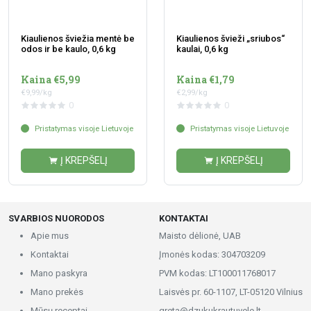
Kiaulienos šviežia mentė be
Kiaulienos švieži „sriubos“
odos ir be kaulo, 0,6 kg
kaulai, 0,6 kg
Kaina €5,99
Kaina €1,79
€9,99/kg
€2,99/kg
0
0
Pristatymas visoje Lietuvoje
Pristatymas visoje Lietuvoje
Į KREPŠELĮ
Į KREPŠELĮ
SVARBIOS NUORODOS
KONTAKTAI
Apie mus
Maisto dėlionė, UAB
Kontaktai
Įmonės kodas: 304703209
Mano paskyra
PVM kodas: LT100011768017
Mano prekės
Laisvės pr. 60-1107, LT-05120 Vilnius
Mūsų receptai
greta@dzukukrautuvele.lt