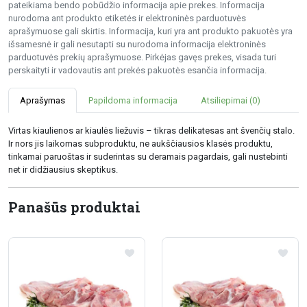
pateikiama bendo pobūdžio informacija apie prekes. Informacija
nurodoma ant produkto etiketės ir elektroninės parduotuvės
aprašymuose gali skirtis. Informacija, kuri yra ant produkto pakuotės yra
išsamesnė ir gali nesutapti su nurodoma informacija elektroninės
parduotuvės prekių aprašymuose. Pirkėjas gavęs prekes, visada turi
perskaityti ir vadovautis ant prekės pakuotės esančia informacija.
Aprašymas
Papildoma informacija
Atsiliepimai (0)
Virtas kiaulienos ar kiaulės liežuvis – tikras delikatesas ant švenčių stalo.
Ir nors jis laikomas subproduktu, ne aukščiausios klasės produktu,
tinkamai paruoštas ir suderintas su deramais pagardais, gali nustebinti
net ir didžiausius skeptikus.
Panašūs produktai