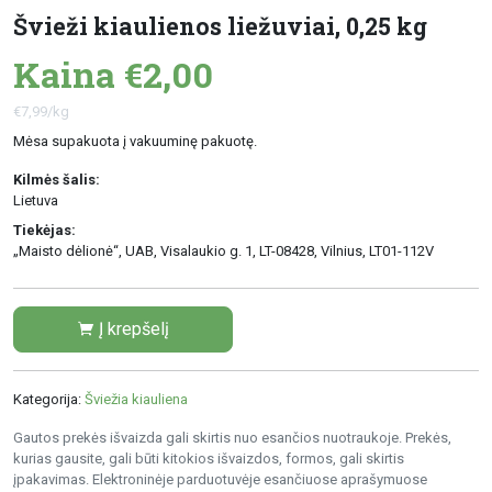
Švieži kiaulienos liežuviai, 0,25 kg
Kaina €2,00
€7,99/kg
Mėsa supakuota į vakuuminę pakuotę.
Kilmės šalis:
Lietuva
Tiekėjas:
„Maisto dėlionė“, UAB, Visalaukio g. 1, LT-08428, Vilnius, LT01-112V
Į krepšelį
Kategorija:
Šviežia kiauliena
Gautos prekės išvaizda gali skirtis nuo esančios nuotraukoje. Prekės,
kurias gausite, gali būti kitokios išvaizdos, formos, gali skirtis
įpakavimas. Elektroninėje parduotuvėje esančiuose aprašymuose