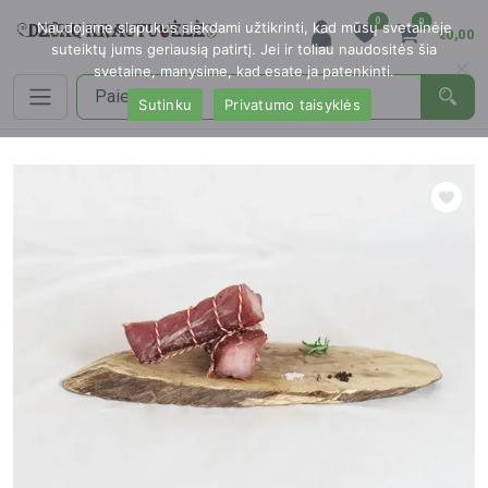
0
0
Naudojame slapukus siekdami užtikrinti, kad mūsų svetainėje
€0,00
suteiktų jums geriausią patirtį. Jei ir toliau naudositės šia
svetaine, manysime, kad esate ja patenkinti.
Sutinku
Privatumo taisyklės