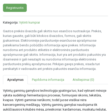
Registruotis
Kategorija:
Vytinti kumpiai
Gautos prekės išvaizda gali skirtis nuo esančios nuotraukoje. Prekės,
kurias gausite, gali būti kitokios išvaizdos, formos, gali skirtis
įpakavimas. Elektroninėje parduotuvėje esančiuose aprašymuose
pateikiama bendo pobūdžio informacija apie prekes. Informacija
nurodoma ant produkto etiketės ir elektroninės parduotuvės
aprašymuose gali skirtis. Informacija, kuri yra ant produkto pakuotės yra
išsamesnė ir gali nesutapti su nurodoma informacija elektroninės
parduotuvės prekių aprašymuose. Pirkėjas gavęs prekes, visada turi
perskaityti ir vadovautis ant prekės pakuotės esančia informacija.
Aprašymas
Papildoma informacija
Atsiliepimai (0)
Vytintų gaminių gamybos technologija ypatinga tuo, kad vytinant mėsoje
vyksta sudėtingi fermentacijos procesai, formuojasi skonis, tekstūra,
kvapas. Vytinti gaminiai nerūkomi, todėl juose visiškai nėra
kancerogeninių medžiagų. Vytintų gaminių gamybai naudojama tik
aukščiausios kokybės mėsa, prieskoniai: kardamonas, muskatų riešutai,