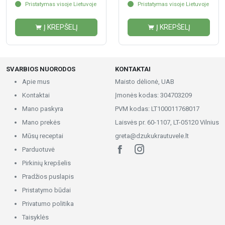
Pristatymas visoje Lietuvoje
Pristatymas visoje Lietuvoje
Į KREPŠELĮ
Į KREPŠELĮ
SVARBIOS NUORODOS
KONTAKTAI
Apie mus
Maisto dėlionė, UAB
Kontaktai
Įmonės kodas: 304703209
Mano paskyra
PVM kodas: LT100011768017
Mano prekės
Laisvės pr. 60-1107, LT-05120 Vilnius
Mūsų receptai
greta@dzukukrautuvele.lt
Parduotuvė
Pirkinių krepšelis
Pradžios puslapis
Pristatymo būdai
Privatumo politika
Taisyklės