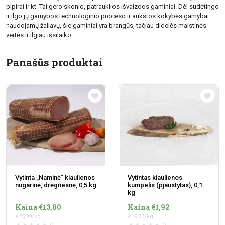
pipirai ir kt. Tai gero skonio, patrauklios išvaizdos gaminiai. Dėl sudėtingo
ir ilgo jų gamybos technologinio proceso ir aukštos kokybės gamybai
naudojamų žaliavų, šie gaminiai yra brangūs, tačiau didelės maistinės
vertės ir ilgiau išsilaiko.
Panašūs produktai
Vytinta „Naminė“ kiaulienos
Vytintas kiaulienos
nugarinė, drėgnesnė, 0,5 kg
kumpelis (pjaustytas), 0,1
kg
Kaina €13,00
Kaina €1,92
€25,99/kg
€19,20/kg