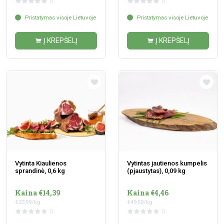
0
0
Pristatymas visoje Lietuvoje
Pristatymas visoje Lietuvoje
Į KREPŠELĮ
Į KREPŠELĮ
Vytinta Kiaulienos
Vytintas jautienos kumpelis
sprandinė, 0,6 kg
(pjaustytas), 0,09 kg
Kaina €14,39
Kaina €4,46
€23,99/kg
€49,50/kg
0
0