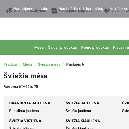
Naudojame slapukus siekdami užtikrinti, kad mūsų svetainėje sutei
Greitas pristatymas
Pakuojame kaip dovaną
Visada švi
Mėsa
Šaldyti produktai
Pieno produktai
Kiaušiniai
Pradžia
Mėsa
Šviežia mėsa
Puslapis 6
Šviežia mėsa
Rodoma 61–72 iš 75
BRANDINTA JAUTIENA
ŠVIEŽIA JAUTIENA
ŠVI
Brandinta jautiena
Šviežia jautiena
Švie
ŠVIEŽIA VIŠTIENA
ŠVIEŽIA KIAULIENA
Šviežia vištiena
Šviežia kiauliena