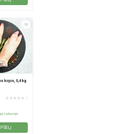
os kojos, 0,4 kg
0
je Lietuvoje
EPŠELĮ