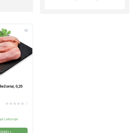
liežuviai, 0,25
0
je Lietuvoje
EPŠELĮ