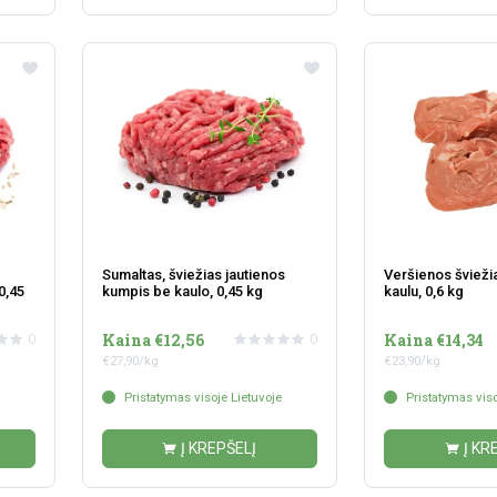
Sumaltas, šviežias jautienos
Veršienos švieži
0,45
kumpis be kaulo, 0,45 kg
kaulu, 0,6 kg
Kaina €12,56
Kaina €14,34
0
0
€27,90/kg
€23,90/kg
Pristatymas visoje Lietuvoje
Pristatymas viso
Į KREPŠELĮ
Į KR