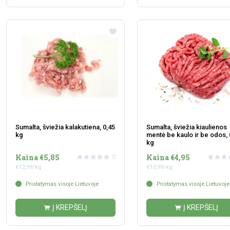
Sumalta, šviežia kalakutiena, 0,45
Sumalta, šviežia kiaulienos
kg
mentė be kaulo ir be odos, 
kg
Kaina €5,85
Kaina €4,95
0
€12,99/kg
€10,99/kg
Pristatymas visoje Lietuvoje
Pristatymas visoje Lietuvoje
Į KREPŠELĮ
Į KREPŠELĮ