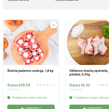
Šviežia jautienos uodega, 1,8 kg
Vištienos šviežių sparnelių
petukai, 0,4 kg
Kaina €39,58
Kaina €4,32
0
€21,99/kg
€10,80/kg
Pristatymas visoje Lietuvoje
Pristatymas visoje Lietuvoje
Į KREPŠELĮ
Į KREPŠELĮ