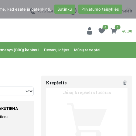
me, kad esate ja patenkinti.
Sutinku
Privatumo taisyklės
+370 624 00988
uzsakymai@dzukukrautuvele.lt
0
0
€0,00
kmenys (BBQ) kepimui
Dovanų idėjos
Mūsų receptai
Krepšelis
Jūsų krepšelis tuščias
LAKUTIENA
tiena