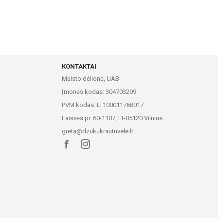
KONTAKTAI
Maisto dėlionė, UAB
Įmonės kodas: 304703209
PVM kodas: LT100011768017
Laisvės pr. 60-1107, LT-05120 Vilnius
greta@dzukukrautuvele.lt