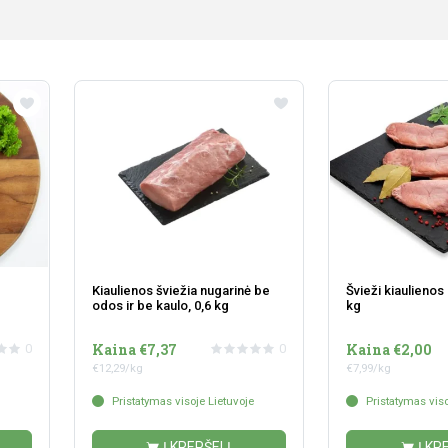
Kiaulienos šviežia nugarinė be
Švieži kiaulienos 
odos ir be kaulo, 0,6 kg
kg
Kaina €7,37
Kaina €2,00
0
0
€12,29/kg
€7,99/kg
Pristatymas visoje Lietuvoje
Pristatymas viso
Į KREPŠELĮ
Į KR