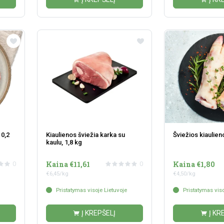
 0,2
Kiaulienos šviežia karka su
Šviežios kiaulien
kaulu, 1,8 kg
Kaina €11,61
Kaina €1,80
0
0
€6,45/kg
€4,50/kg
Pristatymas visoje Lietuvoje
Pristatymas viso
Į KREPŠELĮ
Į KR