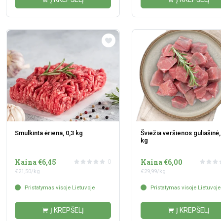
Smulkinta ėriena, 0,3 kg
Šviežia veršienos guliašinė,
kg
Kaina €6,45
Kaina €6,00
0
€21,50/kg
€29,99/kg
Pristatymas visoje Lietuvoje
Pristatymas visoje Lietuvoje
Į KREPŠELĮ
Į KREPŠELĮ