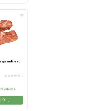
a sprandinė su
0
je Lietuvoje
EPŠELĮ