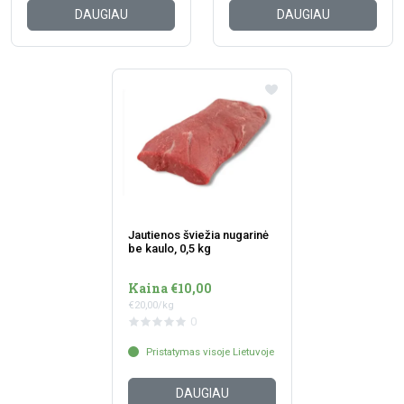
DAUGIAU
DAUGIAU
Jautienos šviežia nugarinė
be kaulo, 0,5 kg
Kaina €10,00
€20,00/kg
0
Pristatymas visoje Lietuvoje
DAUGIAU