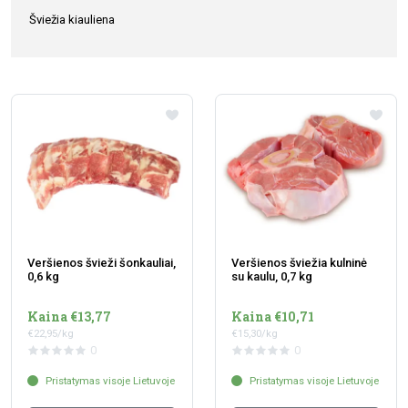
Šviežia kiauliena
Veršienos švieži šonkauliai,
Veršienos šviežia kulninė
0,6 kg
su kaulu, 0,7 kg
Kaina €13,77
Kaina €10,71
€22,95/kg
€15,30/kg
0
0
Pristatymas visoje Lietuvoje
Pristatymas visoje Lietuvoje