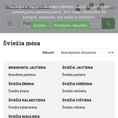
0
0
Naudojame slapukus siekdami užtikrinti, kad mūsų svetainėje
€0,00
suteiktų jums geriausią patirtį. Jei ir toliau naudositės šia
svetaine, manysime, kad esate ja patenkinti.
Sutinku
Privatumo taisyklės
Šviežia mėsa
Rikiuoti:
BRANDINTA JAUTIENA
ŠVIEŽIA JAUTIENA
Brandinta jautiena
Šviežia jautiena
ŠVIEŽIA ĖRIENA
ŠVIEŽIA VERŠIENA
Šviežia ėriena
Šviežia veršiena
ŠVIEŽIA KALAKUTIENA
ŠVIEŽIA VIŠTIENA
Šviežia kalakutiena
Šviežia vištiena
ŠVIEŽIA KIAULIENA