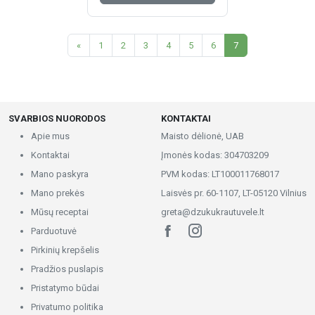
«
1
2
3
4
5
6
7
SVARBIOS NUORODOS
KONTAKTAI
Apie mus
Maisto dėlionė, UAB
Kontaktai
Įmonės kodas: 304703209
Mano paskyra
PVM kodas: LT100011768017
Mano prekės
Laisvės pr. 60-1107, LT-05120 Vilnius
Mūsų receptai
greta@dzukukrautuvele.lt
Parduotuvė
Pirkinių krepšelis
Pradžios puslapis
Pristatymo būdai
Privatumo politika