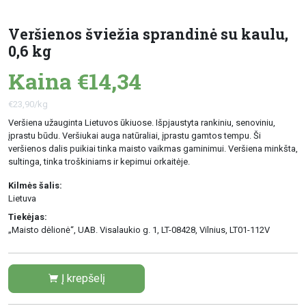
Veršienos šviežia sprandinė su kaulu,
0,6 kg
Kaina €14,34
€23,90/kg
Veršiena užauginta Lietuvos ūkiuose. Išpjaustyta rankiniu, senoviniu,
įprastu būdu. Veršiukai auga natūraliai, įprastu gamtos tempu. Ši
veršienos dalis puikiai tinka maisto vaikmas gaminimui. Veršiena minkšta,
sultinga, tinka troškiniams ir kepimui orkaitėje.
Kilmės šalis:
Lietuva
Tiekėjas:
„Maisto dėlionė“, UAB. Visalaukio g. 1, LT-08428, Vilnius, LT01-112V
Į krepšelį