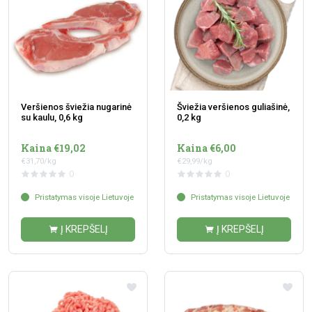
Veršienos šviežia nugarinė
Šviežia veršienos guliašinė,
su kaulu, 0,6 kg
0,2 kg
Kaina €19,02
Kaina €6,00
€31,70/kg
€29,99/kg
0
0
Pristatymas visoje Lietuvoje
Pristatymas visoje Lietuvoje
Į KREPŠELĮ
Į KREPŠELĮ