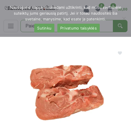
0
0
Naudojame slapukus siekdami užtikrinti, kad mūsų svetainėje
€0,00
suteiktų jums geriausią patirtį. Jei ir toliau naudositės šia
svetaine, manysime, kad esate ja patenkinti.
Sutinku
Privatumo taisyklės