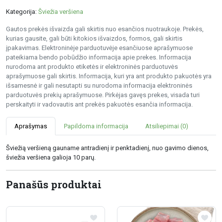
Kategorija:
Šviežia veršiena
Gautos prekės išvaizda gali skirtis nuo esančios nuotraukoje. Prekės,
kurias gausite, gali būti kitokios išvaizdos, formos, gali skirtis
įpakavimas. Elektroninėje parduotuvėje esančiuose aprašymuose
pateikiama bendo pobūdžio informacija apie prekes. Informacija
nurodoma ant produkto etiketės ir elektroninės parduotuvės
aprašymuose gali skirtis. Informacija, kuri yra ant produkto pakuotės yra
išsamesnė ir gali nesutapti su nurodoma informacija elektroninės
parduotuvės prekių aprašymuose. Pirkėjas gavęs prekes, visada turi
perskaityti ir vadovautis ant prekės pakuotės esančia informacija.
Aprašymas
Papildoma informacija
Atsiliepimai (0)
Šviežią veršieną gauname antradienį ir penktadienį, nuo gavimo dienos,
šviežia veršiena galioja 10 parų.
Panašūs produktai