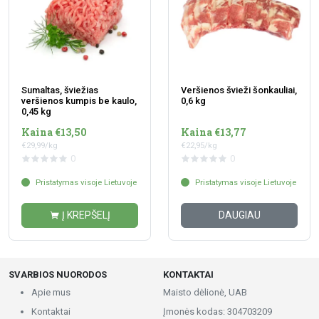
Sumaltas, šviežias
Veršienos švieži šonkauliai,
veršienos kumpis be kaulo,
0,6 kg
0,45 kg
Kaina €13,50
Kaina €13,77
€29,99/kg
€22,95/kg
0
0
Pristatymas visoje Lietuvoje
Pristatymas visoje Lietuvoje
Į KREPŠELĮ
DAUGIAU
SVARBIOS NUORODOS
KONTAKTAI
Apie mus
Maisto dėlionė, UAB
Kontaktai
Įmonės kodas: 304703209