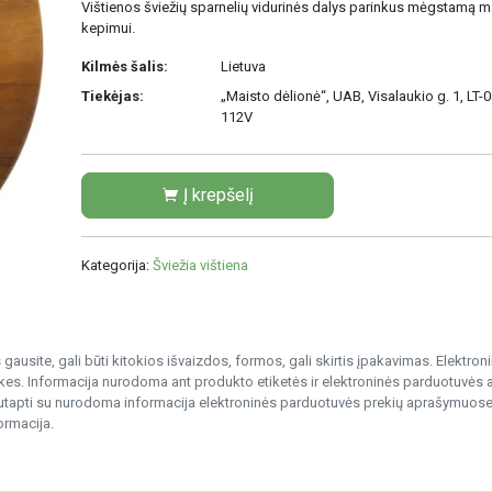
Vištienos šviežių sparnelių vidurinės dalys parinkus mėgstamą ma
kepimui.
Kilmės šalis:
Lietuva
Tiekėjas:
„Maisto dėlionė“, UAB, Visalaukio g. 1, LT-0
112V
Į krepšelį
Kategorija:
Šviežia vištiena
gausite, gali būti kitokios išvaizdos, formos, gali skirtis įpakavimas. Elektro
s. Informacija nurodoma ant produkto etiketės ir elektroninės parduotuvės
nesutapti su nurodoma informacija elektroninės parduotuvės prekių aprašymuose
ormacija.