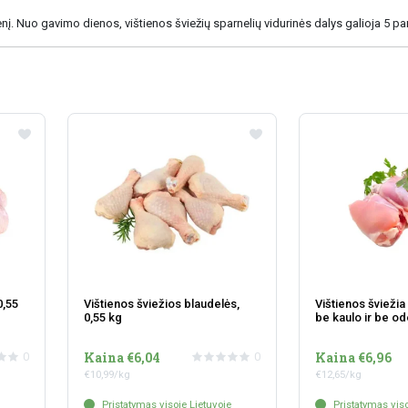
nį. Nuo gavimo dienos, vištienos šviežių sparnelių vidurinės dalys galioja 5 pa
0,55
Vištienos šviežios blaudelės,
Vištienos šviežia
0,55 kg
be kaulo ir be od
Kaina €6,04
Kaina €6,96
0
0
€10,99/kg
€12,65/kg
Pristatymas visoje Lietuvoje
Pristatymas viso