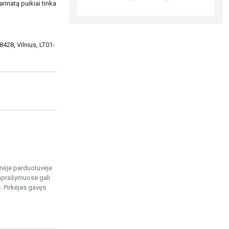
rinatą puikiai tinka
8428, Vilnius, LT01-
ninėje parduotuvėje
 aprašymuose gali
. Pirkėjas gavęs