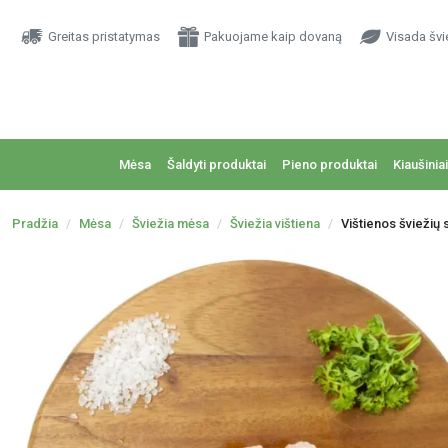
Greitas pristatymas
Pakuojame kaip dovaną
Visada švi
Mėsa
Šaldyti produktai
Pieno produktai
Kiaušiniai
Pradžia
Mėsa
Šviežia mėsa
Šviežia vištiena
Vištienos šviežių 