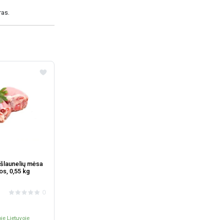
ras.
 šlaunelių mėsa
os, 0,55 kg
0
je Lietuvoje