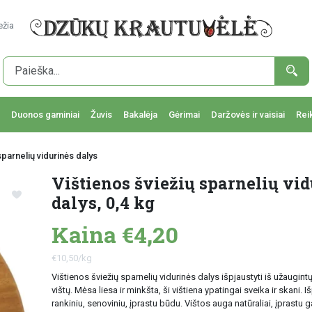
ežia
Duonos gaminiai
Žuvis
Bakalėja
Gėrimai
Daržovės ir vaisiai
Rei
sparnelių vidurinės dalys
Vištienos šviežių sparnelių vid
dalys, 0,4 kg
Kaina €4,20
€10,50/kg
Vištienos šviežių sparnelių vidurinės dalys išpjaustyti iš užaugin
vištų. Mėsa liesa ir minkšta, ši vištiena ypatingai sveika ir skani.
rankiniu, senoviniu, įprastu būdu. Vištos auga natūraliai, įprastu