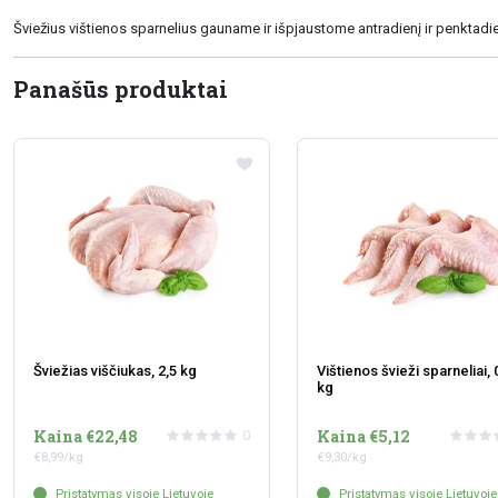
Šviežius vištienos sparnelius gauname ir išpjaustome antradienį ir penktadie
Panašūs produktai
Šviežias viščiukas, 2,5 kg
Vištienos švieži sparneliai, 
kg
Kaina €22,48
Kaina €5,12
0
€8,99/kg
€9,30/kg
Pristatymas visoje Lietuvoje
Pristatymas visoje Lietuvoje