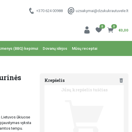
+370 624 00988
uzsakymai@dzukukrautuvele.lt
0
0
€0,00
kmenys (BBQ) kepimui
Dovanų idėjos
Mūsų receptai
urinės
Krepšelis
Jūsų krepšelis tuščias
tų Lietuvos ūkiuose
 Išpjaustymas vyksta
 gamtos tempu.