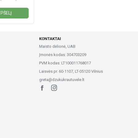
EPŠELĮ
KONTAKTAI
Maisto dėlionė, UAB
Įmonės kodas: 304703209
PVM kodas: LT100011768017
Laisvės pr. 60-1107, LT-05120 Vilnius
greta@dzukukrautuvele.lt