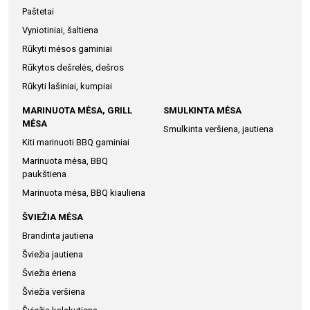
Paštetai
Vyniotiniai, šaltiena
Rūkyti mėsos gaminiai
Rūkytos dešrelės, dešros
Rūkyti lašiniai, kumpiai
MARINUOTA MĖSA, GRILL
SMULKINTA MĖSA
MĖSA
Smulkinta veršiena, jautiena
Kiti marinuoti BBQ gaminiai
Marinuota mėsa, BBQ
paukštiena
Marinuota mėsa, BBQ kiauliena
ŠVIEŽIA MĖSA
Brandinta jautiena
Šviežia jautiena
Šviežia ėriena
Šviežia veršiena