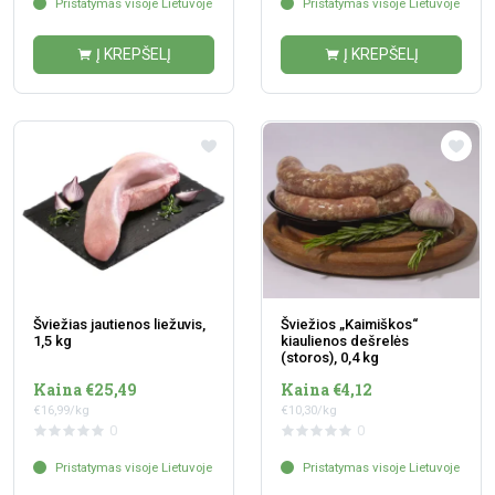
Pristatymas visoje Lietuvoje
Pristatymas visoje Lietuvoje
Į KREPŠELĮ
Į KREPŠELĮ
Šviežias jautienos liežuvis,
Šviežios „Kaimiškos“
1,5 kg
kiaulienos dešrelės
(storos), 0,4 kg
Kaina €25,49
Kaina €4,12
€16,99/kg
€10,30/kg
0
0
Pristatymas visoje Lietuvoje
Pristatymas visoje Lietuvoje