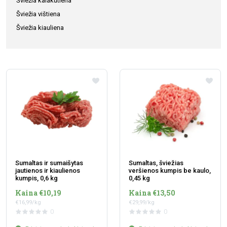
Šviežia kalakutiena
Šviežia vištiena
Šviežia kiauliena
Sumaltas ir sumaišytas
Sumaltas, šviežias
jautienos ir kiaulienos
veršienos kumpis be kaulo,
kumpis, 0,6 kg
0,45 kg
Kaina €10,19
Kaina €13,50
€16,99/kg
€29,99/kg
0
0