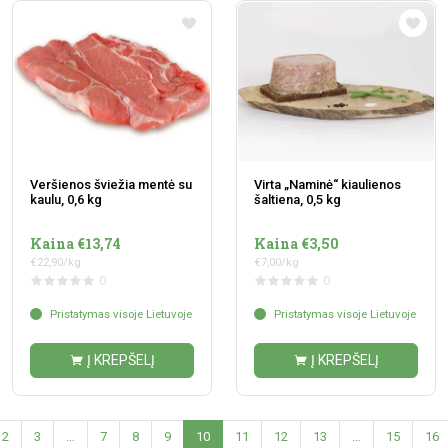
Veršienos šviežia mentė su
Virta „Naminė“ kiaulienos
kaulu, 0,6 kg
šaltiena, 0,5 kg
Kaina €13,74
Kaina €3,50
€22,90/kg
€7,00/kg
0
0
Pristatymas visoje Lietuvoje
Pristatymas visoje Lietuvoje
Į KREPŠELĮ
Į KREPŠELĮ
2
3
…
7
8
9
10
11
12
13
…
15
16