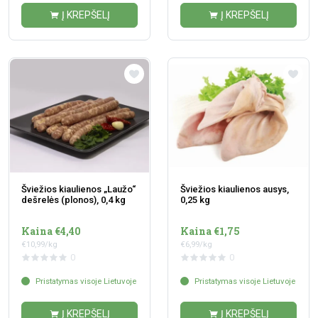
Į KREPŠELĮ
Į KREPŠELĮ
Šviežios kiaulienos „Laužo“
Šviežios kiaulienos ausys,
dešrelės (plonos), 0,4 kg
0,25 kg
Kaina €4,40
Kaina €1,75
€10,99/kg
€6,99/kg
0
0
Pristatymas visoje Lietuvoje
Pristatymas visoje Lietuvoje
Į KREPŠELĮ
Į KREPŠELĮ