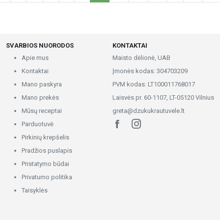
SVARBIOS NUORODOS
KONTAKTAI
Apie mus
Maisto dėlionė, UAB
Kontaktai
Įmonės kodas: 304703209
Mano paskyra
PVM kodas: LT100011768017
Mano prekės
Laisvės pr. 60-1107, LT-05120 Vilnius
Mūsų receptai
greta@dzukukrautuvele.lt
Parduotuvė
Pirkinių krepšelis
Pradžios puslapis
Pristatymo būdai
Privatumo politika
Taisyklės