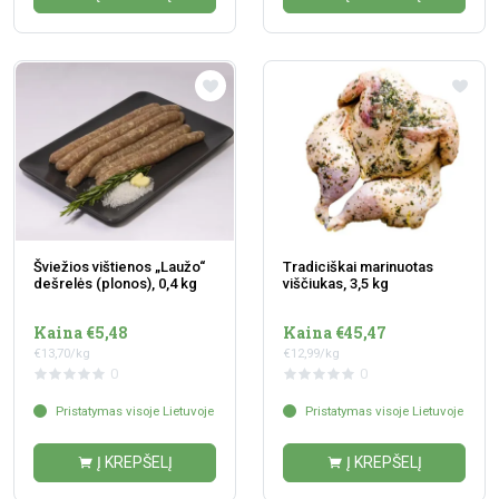
Šviežios vištienos „Laužo“
Tradiciškai marinuotas
dešrelės (plonos), 0,4 kg
viščiukas, 3,5 kg
Kaina €5,48
Kaina €45,47
€13,70/kg
€12,99/kg
0
0
Pristatymas visoje Lietuvoje
Pristatymas visoje Lietuvoje
Į KREPŠELĮ
Į KREPŠELĮ