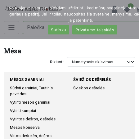
0
Naudojame slapukus siekdami užtikrinti, kad mūsų svetainėje sutei
geriausią patirtį. Jei ir toliau naudositės šia svetaine, manysime, k
ja patenkinti.
Sutinku
Privatumo taisyklės
Mėsa
Rikiuoti:
MĖSOS GAMINIAI
ŠVIEŽIOS DEŠRELĖS
Sūdyti gaminiai, Tautinis
Šviežios dešrelės
paveldas
Vytinti mėsos gaminiai
Vytinti kumpiai
Vytintos dešros, dešrelės
Mėsos konservai
Virtos dešrelės, dešros