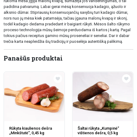
rūkoma mėsa įgyja malonų kvapą, sumažėja jos vandeningumas, o tai
padidina patvarumą. Labai gerai mėsą konservuoja kadagio, ąžuolo ir
alksnio dūmai. Stipriausių konservuojančių savybių turi kadagio dūmai,
nors nuo jų mėsa kiek patamsėja, tačiau įgauna malonų kvapą ir skonį,
todėl kadagio dedama pradedant ir baigiant rūkyti. Mėsos šalto rūkymo
proceso technologija mūsų šeimoje perduodama iš kartos į kartą. Pagal
tokius pačius receptus gamino mūsų proseneliai ir seneliai. Dar ir dabar
trečia karta neapleidžia šių tradicijų ir puoselėja autentišką palikimą.
Panašūs produktai
Rūkyta kiaulienos dešra
Šaltai rūkyta „Kumpinė“
„Minkštutė“, 0,45 kg
vištienos dešra, 0,5 kg