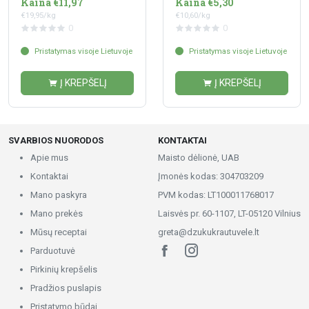
Kaina €11,97
Kaina €5,30
€19,95/kg
€10,60/kg
0
0
Pristatymas visoje Lietuvoje
Pristatymas visoje Lietuvoje
Į KREPŠELĮ
Į KREPŠELĮ
SVARBIOS NUORODOS
KONTAKTAI
Apie mus
Maisto dėlionė, UAB
Kontaktai
Įmonės kodas: 304703209
Mano paskyra
PVM kodas: LT100011768017
Mano prekės
Laisvės pr. 60-1107, LT-05120 Vilnius
Mūsų receptai
greta@dzukukrautuvele.lt
Parduotuvė
Pirkinių krepšelis
Pradžios puslapis
Pristatymo būdai