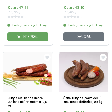
Kaina €7,65
Kaina €8,10
€16,99/kg
€16,20/kg
0
0
Pristatymas visoje Lietuvoje
Pristatymas visoje Lietuvoje
Į KREPŠELĮ
DAUGIAU
Rūkyta Kiaulienos dešra
Šaltai rūkytos „Valstiečių“
„Skilandinė“ rinkutėmis, 0,6
kiaulienos dešrelės, 0,5 kg
kg