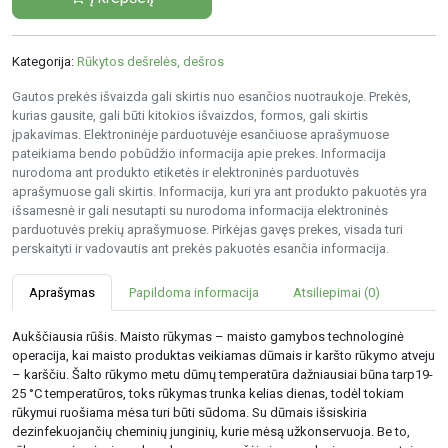
Kategorija:
Rūkytos dešrelės, dešros
Gautos prekės išvaizda gali skirtis nuo esančios nuotraukoje. Prekės,
kurias gausite, gali būti kitokios išvaizdos, formos, gali skirtis
įpakavimas. Elektroninėje parduotuvėje esančiuose aprašymuose
pateikiama bendo pobūdžio informacija apie prekes. Informacija
nurodoma ant produkto etiketės ir elektroninės parduotuvės
aprašymuose gali skirtis. Informacija, kuri yra ant produkto pakuotės yra
išsamesnė ir gali nesutapti su nurodoma informacija elektroninės
parduotuvės prekių aprašymuose. Pirkėjas gavęs prekes, visada turi
perskaityti ir vadovautis ant prekės pakuotės esančia informacija.
Aprašymas
Papildoma informacija
Atsiliepimai (0)
Aukščiausia rūšis. Maisto rūkymas – maisto gamybos technologinė
operacija, kai maisto produktas veikiamas dūmais ir karšto rūkymo atveju
– karščiu. Šalto rūkymo metu dūmų temperatūra dažniausiai būna tarp19-
25 °C temperatūros, toks rūkymas trunka kelias dienas, todėl tokiam
rūkymui ruošiama mėsa turi būti sūdoma. Su dūmais išsiskiria
dezinfekuojančių cheminių junginių, kurie mėsą užkonservuoja. Be to,