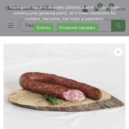
0
0
Naudojame slapukus siekdami užtikrinti, kad mūsų svetainėje
€0,00
suteiktų jums geriausią patirtį. Jei ir toliau naudositės šia
svetaine, manysime, kad esate ja patenkinti.
Sutinku
Privatumo taisyklės