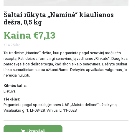
Šaltai rūkyta „Naminė“ kiaulienos
dešra, 0,5 kg
Kaina €7,13
€14,25/kg
Tai tradicinė „Naminė“ dešra, kuri pagaminta pagal senovinį močiutės
receptą. Pati dešros forma irgi senovinė, ją vadiname „Rinkute“. Daug kas
paragavęs šios dešros teigia, kad skonis kaip senovinės. Dešrytė puikiai
tinka sumuštiniams arba užkandžiams. Dešrytės apvalkalas valgomas, jo
nereikia nulupti.
Kilmės šalis:
Lietuva
Tiekėjas:
Pagaminta pagal specialų įmonės UAB „Maisto dėlionė“ užsakymą,
Visalaukio g. 1, LT-08428, Vilnius, LT11-05EB
Į krepšelį