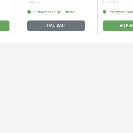
€14,70/kg
€19,95/kg
Pristatymas visoje Lietuvoje
Pristatymas viso
DAUGIAU
Į KR