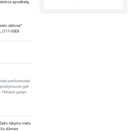
 dešros apvalkalą,
isto dėlionė“
s, LT11-05EB
ninėje parduotuvėje
 aprašymuose gali
. Pirkėjas gavęs
 Šalto rūkymo metu
. Su dūmais