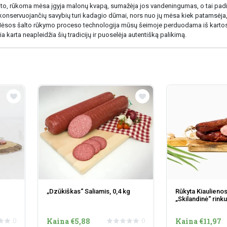
Be to, rūkoma mėsa įgyja malonų kvapą, sumažėja jos vandeningumas, o tai pad
 konservuojančių savybių turi kadagio dūmai, nors nuo jų mėsa kiek patamsėja,
 Mėsos šalto rūkymo proceso technologija mūsų šeimoje perduodama iš kartos 
a karta neapleidžia šių tradicijų ir puoselėja autentišką palikimą.
„Dzūkiškas“ Saliamis, 0,4 kg
Rūkyta Kiaulieno
„Skilandinė“ rinku
Kaina €5,88
Kaina €11,97
0
0