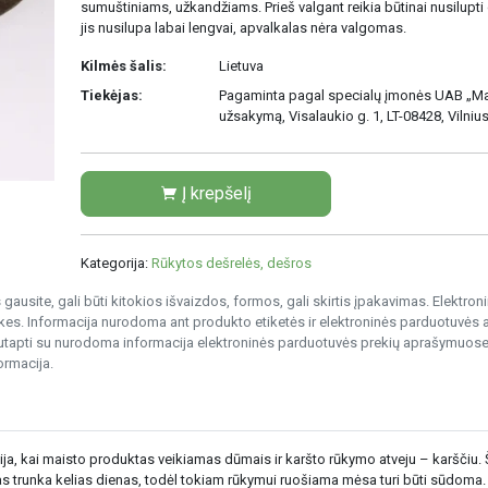
sumuštiniams, užkandžiams. Prieš valgant reikia būtinai nusilupti
jis nusilupa labai lengvai, apvalkalas nėra valgomas.
Kilmės šalis:
Lietuva
Tiekėjas:
Pagaminta pagal specialų įmonės UAB „Ma
užsakymą, Visalaukio g. 1, LT-08428, Vilniu
Į krepšelį
Kategorija:
Rūkytos dešrelės, dešros
gausite, gali būti kitokios išvaizdos, formos, gali skirtis įpakavimas. Elektro
s. Informacija nurodoma ant produkto etiketės ir elektroninės parduotuvės
nesutapti su nurodoma informacija elektroninės parduotuvės prekių aprašymuose
ormacija.
a, kai maisto produktas veikiamas dūmais ir karšto rūkymo atveju – karščiu.
s trunka kelias dienas, todėl tokiam rūkymui ruošiama mėsa turi būti sūdoma