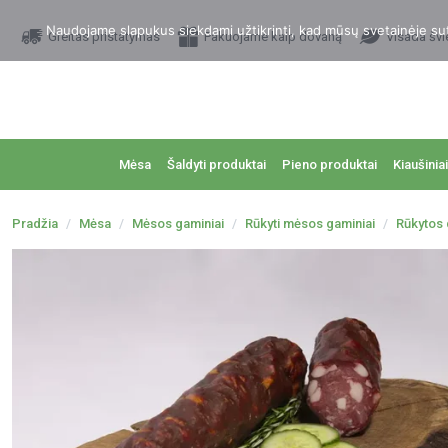
Naudojame slapukus siekdami užtikrinti, kad mūsų svetainėje sutei
Greitas pristatymas
Pakuojame kaip dovaną
Visada švi
Mėsa
Šaldyti produktai
Pieno produktai
Kiaušiniai
Pradžia
Mėsa
Mėsos gaminiai
Rūkyti mėsos gaminiai
Rūkytos 