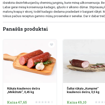
išsiskiria dezinfekuojančių cheminių junginių, kurie mėsą užkonservuoja. 
Labai gerai mėsą konservuoja kadagio, ąžuolo ir alksnio dūmai. Stipriausių
malonų kvapą ir skonį, todėl kadagio dedama pradedant ir baigiant rūkyti.
tokius pačius receptus gamino mūsų proseneliai ir seneliai. Dar ir dabar treči
Panašūs produktai
Rūkyta kiaulienos dešra
Šaltai rūkyta „Kumpinė“
„Minkštutė“, 0,45 kg
kiaulienos dešra, 0,5 kg
Kaina €7,65
Kaina €9,10
0