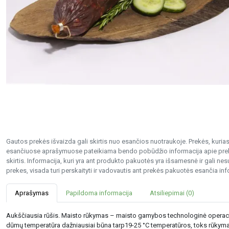
Gautos prekės išvaizda gali skirtis nuo esančios nuotraukoje. Prekės, kurias 
esančiuose aprašymuose pateikiama bendo pobūdžio informacija apie preke
skirtis. Informacija, kuri yra ant produkto pakuotės yra išsamesnė ir gali 
prekes, visada turi perskaityti ir vadovautis ant prekės pakuotės esančia inf
Aprašymas
Papildoma informacija
Atsiliepimai (0)
Aukščiausia rūšis. Maisto rūkymas – maisto gamybos technologinė operacij
dūmų temperatūra dažniausiai būna tarp19-25 °C temperatūros, toks rūkyma