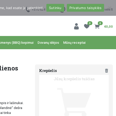
me, kad esate ja patenkinti.
Sutinku
Privatumo taisyklės
+370 624 00988
uzsakymai@dzukukrautuvele.lt
0
0
€0,00
kmenys (BBQ) kepimui
Dovanų idėjos
Mūsų receptai
lienos
Krepšelis
Jūsų krepšelis tuščias
is ir lašinukai.
ilandinė“ dešra
ai tinka