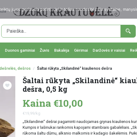
ktų jums geriausią patirtį. Jei ir toliau naudositės šia svetaine, manysi
ežia
Duonos gaminiai
Žuvis
Bakalėja
Gėrimai
Daržovės ir vaisiai
Rei
dešrelės, dešros
Šaltai rūkyta „Skilandinė“ kiaulienos dešra
Šaltai rūkyta „Skilandinė“ kiau
dešra, 0,5 kg
Kaina €10,00
€19,99/kg
„Skilandinei“ dešrai pagaminti naudojamas grynas kiaulienos kump
Kumpis ir lašinukai rankomis kapojami stambiais gabalėliais. „Sk
rūkoma šaltu dūmu, alksnio malkomis ir kadagio šakelėmis. Puiki