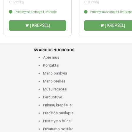
€16,99/kg
€18,19/kg
Pristatymas visoje Lietuvoje
Pristatymas visoje Lietuvoje
Į KREPŠELĮ
Į KREPŠELĮ
SVARBIOS NUORODOS
Apie mus
Kontaktai
Mano paskyra
Mano prekės
Mūsų receptai
Parduotuvė
Pirkinių krepšelis
Pradžios puslapis
Pristatymo būdai
Privatumo politika