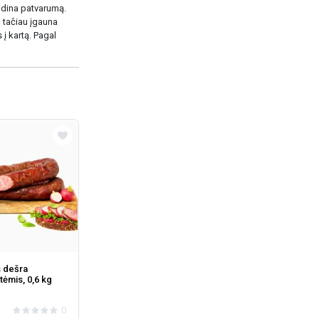
idina patvarumą.
 tačiau įgauna
į kartą. Pagal
s dešra
tėmis, 0,6 kg
0