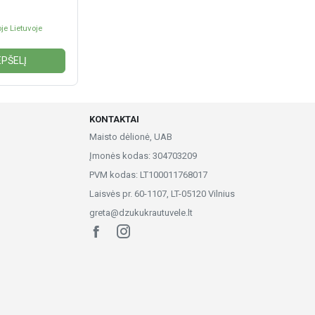
je Lietuvoje
EPŠELĮ
KONTAKTAI
Maisto dėlionė, UAB
Įmonės kodas: 304703209
PVM kodas: LT100011768017
Laisvės pr. 60-1107, LT-05120 Vilnius
greta@dzukukrautuvele.lt