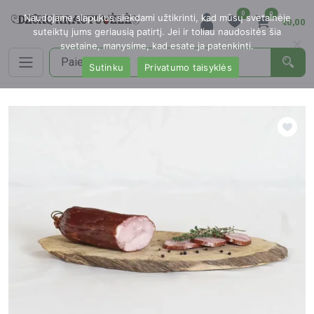
0
0
Naudojame slapukus siekdami užtikrinti, kad mūsų svetainėje
€0,00
suteiktų jums geriausią patirtį. Jei ir toliau naudositės šia
svetaine, manysime, kad esate ja patenkinti.
Sutinku
Privatumo taisyklės