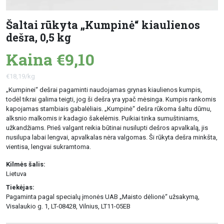
Šaltai rūkyta „Kumpinė“ kiaulienos
dešra, 0,5 kg
Kaina €9,10
€18,19/kg
„Kumpinei“ dešrai pagaminti naudojamas grynas kiaulienos kumpis,
todėl tikrai galima teigti, jog ši dešra yra ypač mėsinga. Kumpis rankomis
kapojamas stambiais gabalėliais. „Kumpinė“ dešra rūkoma šaltu dūmu,
alksnio malkomis ir kadagio šakelėmis. Puikiai tinka sumuštiniams,
užkandžiams. Prieš valgant reikia būtinai nusilupti dešros apvalkalą, jis
nusilupa labai lengvai, apvalkalas nėra valgomas. Ši rūkyta dešra minkšta,
vientisa, lengvai sukramtoma.
Kilmės šalis:
Lietuva
Tiekėjas:
Pagaminta pagal specialų įmonės UAB „Maisto dėlionė“ užsakymą,
Visalaukio g. 1, LT-08428, Vilnius, LT11-05EB