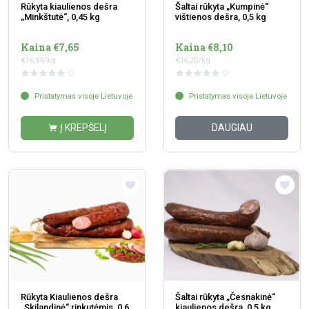
Rūkyta kiaulienos dešra
Šaltai rūkyta „Kumpinė“
„Minkštutė“, 0,45 kg
vištienos dešra, 0,5 kg
Kaina €7,65
Kaina €8,10
€16,99/kg
€16,20/kg
0
0
Pristatymas visoje Lietuvoje
Pristatymas visoje Lietuvoje
Į KREPŠELĮ
DAUGIAU
Rūkyta Kiaulienos dešra
Šaltai rūkyta „Česnakinė“
„Skilandinė“ rinkutėmis, 0,6
kiaulienos dešra, 0,5 kg