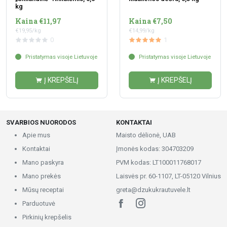
kg
Kaina €11,97
Kaina €7,50
€19,95/kg
€14,99/kg
0
1
Pristatymas visoje Lietuvoje
Pristatymas visoje Lietuvoje
Į KREPŠELĮ
Į KREPŠELĮ
SVARBIOS NUORODOS
KONTAKTAI
Apie mus
Maisto dėlionė, UAB
Kontaktai
Įmonės kodas: 304703209
Mano paskyra
PVM kodas: LT100011768017
Mano prekės
Laisvės pr. 60-1107, LT-05120 Vilnius
Mūsų receptai
greta@dzukukrautuvele.lt
Parduotuvė
Pirkinių krepšelis