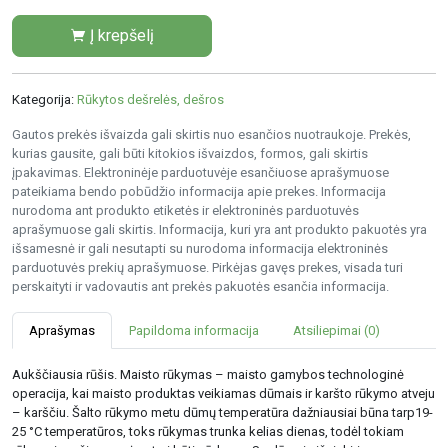
Į krepšelį
Kategorija:
Rūkytos dešrelės, dešros
Gautos prekės išvaizda gali skirtis nuo esančios nuotraukoje. Prekės,
kurias gausite, gali būti kitokios išvaizdos, formos, gali skirtis
įpakavimas. Elektroninėje parduotuvėje esančiuose aprašymuose
pateikiama bendo pobūdžio informacija apie prekes. Informacija
nurodoma ant produkto etiketės ir elektroninės parduotuvės
aprašymuose gali skirtis. Informacija, kuri yra ant produkto pakuotės yra
išsamesnė ir gali nesutapti su nurodoma informacija elektroninės
parduotuvės prekių aprašymuose. Pirkėjas gavęs prekes, visada turi
perskaityti ir vadovautis ant prekės pakuotės esančia informacija.
Aprašymas
Papildoma informacija
Atsiliepimai (0)
Aukščiausia rūšis. Maisto rūkymas – maisto gamybos technologinė
operacija, kai maisto produktas veikiamas dūmais ir karšto rūkymo atveju
– karščiu. Šalto rūkymo metu dūmų temperatūra dažniausiai būna tarp19-
25 °C temperatūros, toks rūkymas trunka kelias dienas, todėl tokiam