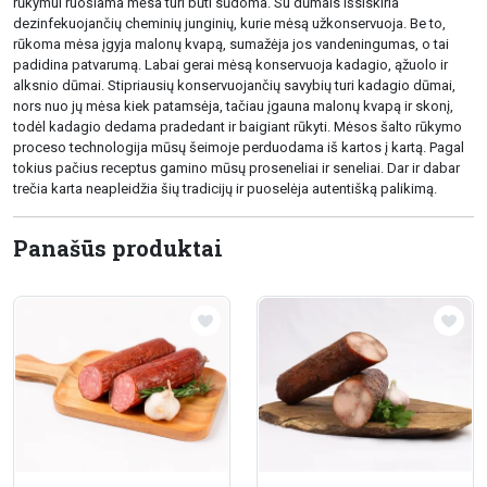
rūkymui ruošiama mėsa turi būti sūdoma. Su dūmais išsiskiria
dezinfekuojančių cheminių junginių, kurie mėsą užkonservuoja. Be to,
rūkoma mėsa įgyja malonų kvapą, sumažėja jos vandeningumas, o tai
padidina patvarumą. Labai gerai mėsą konservuoja kadagio, ąžuolo ir
alksnio dūmai. Stipriausių konservuojančių savybių turi kadagio dūmai,
nors nuo jų mėsa kiek patamsėja, tačiau įgauna malonų kvapą ir skonį,
todėl kadagio dedama pradedant ir baigiant rūkyti. Mėsos šalto rūkymo
proceso technologija mūsų šeimoje perduodama iš kartos į kartą. Pagal
tokius pačius receptus gamino mūsų proseneliai ir seneliai. Dar ir dabar
trečia karta neapleidžia šių tradicijų ir puoselėja autentišką palikimą.
Panašūs produktai