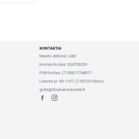
KONTAKTAI
Maisto dėlionė, UAB
Įmonės kodas: 304703209
PVM kodas: LT100011768017
Laisvės pr. 60-1107, LT-05120 Vilnius
greta@dzukukrautuvele.lt