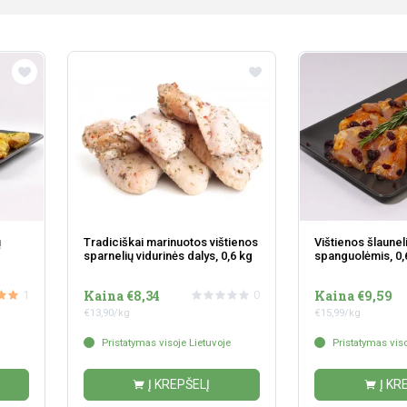
ų
Tradiciškai marinuotos vištienos
Vištienos šlaune
sparnelių vidurinės dalys, 0,6 kg
spanguolėmis, 0,
Kaina €8,34
Kaina €9,59
1
0
€13,90/kg
€15,99/kg
Pristatymas visoje Lietuvoje
Pristatymas viso
Į KREPŠELĮ
Į KR