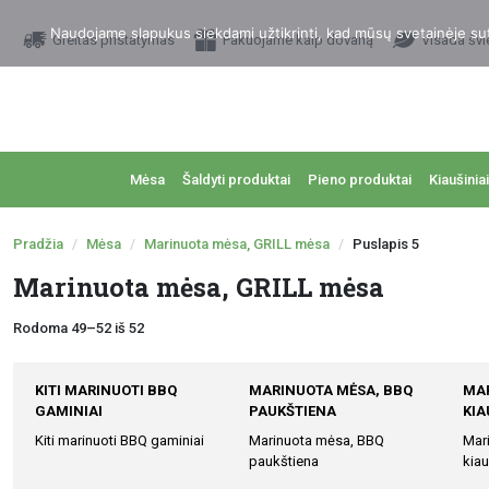
Naudojame slapukus siekdami užtikrinti, kad mūsų svetainėje sutei
Greitas pristatymas
Pakuojame kaip dovaną
Visada švi
Mėsa
Šaldyti produktai
Pieno produktai
Kiaušiniai
Pradžia
Mėsa
Marinuota mėsa, GRILL mėsa
Puslapis 5
Marinuota mėsa, GRILL mėsa
Rodoma 49–52 iš 52
KITI MARINUOTI BBQ
MARINUOTA MĖSA, BBQ
MAR
GAMINIAI
PAUKŠTIENA
KIA
Kiti marinuoti BBQ gaminiai
Marinuota mėsa, BBQ
Mar
paukštiena
kiau