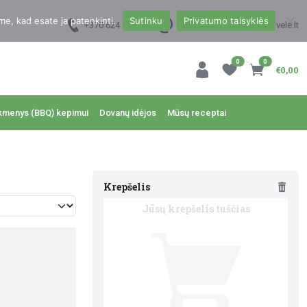
me, kad esate ja patenkinti.
Sutinku
Privatumo taisyklės
+370 624 00988
uzsakymai@dzukukrautuvele.lt
0
0
€0,00
kmenys (BBQ) kepimui
Dovanų idėjos
Mūsų receptai
Krepšelis
Jūsų krepšelis tuščias