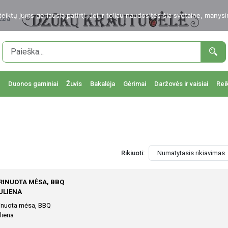
ktų jums geriausią patirtį. Jei ir toliau naudositės šia svetaine, manysi
ežia
Duonos gaminiai
Žuvis
Bakalėja
Gėrimai
Daržovės ir vaisiai
Rei
Rikiuoti:
INUOTA MĖSA, BBQ
ULIENA
inuota mėsa, BBQ
liena