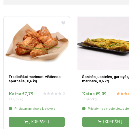
Tradiciškai marinuoti vištienos
Šoninės juostelės, garstyči
sparneliai, 0,6 kg
marinate, 0,6 kg
Kaina €7,79
Kaina €9,39
0
€12,99/kg
€15,65/kg
Pristatymas visoje Lietuvoje
Pristatymas visoje Lietuvoje
Į KREPŠELĮ
Į KREPŠELĮ