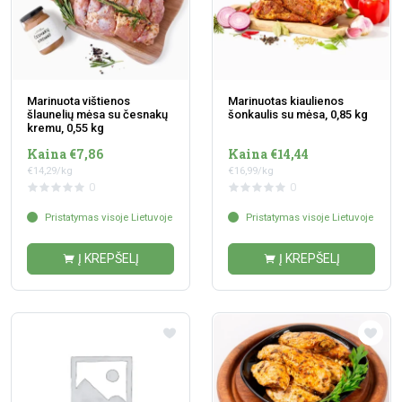
Marinuota vištienos
Marinuotas kiaulienos
šlaunelių mėsa su česnakų
šonkaulis su mėsa, 0,85 kg
kremu, 0,55 kg
Kaina €7,86
Kaina €14,44
€14,29/kg
€16,99/kg
0
0
Pristatymas visoje Lietuvoje
Pristatymas visoje Lietuvoje
Į KREPŠELĮ
Į KREPŠELĮ