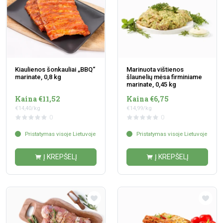
Kiaulienos šonkauliai „BBQ“
Marinuota vištienos
marinate, 0,8 kg
šlaunelių mėsa firminiame
marinate, 0,45 kg
Kaina €11,52
Kaina €6,75
€14,40/kg
€14,99/kg
0
0
Pristatymas visoje Lietuvoje
Pristatymas visoje Lietuvoje
Į KREPŠELĮ
Į KREPŠELĮ