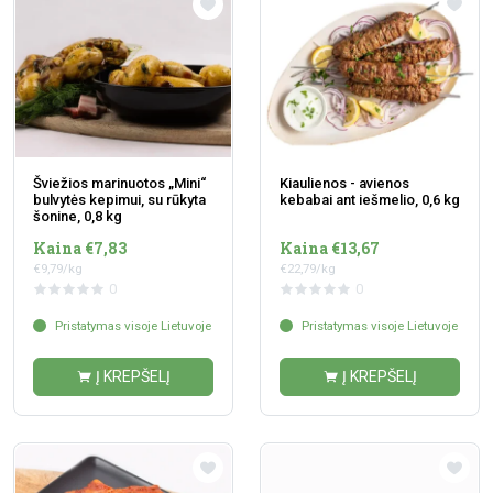
Šviežios marinuotos „Mini“
Kiaulienos - avienos
bulvytės kepimui, su rūkyta
kebabai ant iešmelio, 0,6 kg
šonine, 0,8 kg
Kaina €7,83
Kaina €13,67
€9,79/kg
€22,79/kg
0
0
Pristatymas visoje Lietuvoje
Pristatymas visoje Lietuvoje
Į KREPŠELĮ
Į KREPŠELĮ