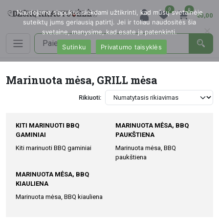
0
0
Naudojame slapukus siekdami užtikrinti, kad mūsų svetainėje
€0,00
suteiktų jums geriausią patirtį. Jei ir toliau naudositės šia
svetaine, manysime, kad esate ja patenkinti.
Sutinku
Privatumo taisyklės
Marinuota mėsa, GRILL mėsa
Rikiuoti:
KITI MARINUOTI BBQ
MARINUOTA MĖSA, BBQ
GAMINIAI
PAUKŠTIENA
Kiti marinuoti BBQ gaminiai
Marinuota mėsa, BBQ
paukštiena
MARINUOTA MĖSA, BBQ
KIAULIENA
Marinuota mėsa, BBQ kiauliena