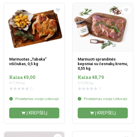
Marinuotas „Tabaka“
Marinuoti sprandinės
viščiukas, 0,5 kg
kepsniai su česnakų kremu,
0,55 kg
Kaina €9,00
Kaina €8,79
€17,99/kg
€15,99/kg
0
0
Pristatymas visoje Lietuvoje
Pristatymas visoje Lietuvoje
Į KREPŠELĮ
Į KREPŠELĮ