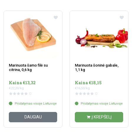
Marinuota šamo filė su
Marinuota šoninė gabale,
citrina, 0,6 kg
1,1 kg
Kaina €13,32
Kaina €18,15
€22,20/kg
€16,50/kg
0
0
Pristatymas visoje Lietuvoje
Pristatymas visoje Lietuvoje
DAUGIAU
Į KREPŠELĮ