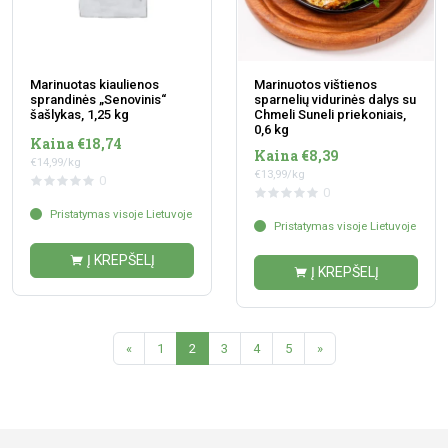
Marinuotas kiaulienos
Marinuotos vištienos
sprandinės „Senovinis“
sparnelių vidurinės dalys su
šašlykas, 1,25 kg
Chmeli Suneli priekoniais,
0,6 kg
Kaina €18,74
Kaina €8,39
€14,99/kg
€13,99/kg
0
0
Pristatymas visoje Lietuvoje
Pristatymas visoje Lietuvoje
Į KREPŠELĮ
Į KREPŠELĮ
«
1
2
3
4
5
»