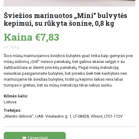
Šviežios marinuotos „Mini“ bulvytės
kepimui, su rūkyta šonine, 0,8 kg
Kaina €7,83
€9,79/kg
Šios mūsų marinuojamos šviežios bulvytės ypač tinka kaip garnyras prie
mūsų siūlomų „Grill“ mėsos patiekalų, bet galima skanai valgyti ir su
šaltibarščiais ar derinti prie kitų patiekalų. Pagal mūsų instrukciją
nesunkiai pasigaminsite bulvytes, bet prireiks šiek tiek kantrybės nes
marinuojame tik šviežias bulvytes, todėl jų kepimo laikas nėra labai
trumpas ir greitas, bet su mūsų instrukcija tikrai nebus sunku.
Kilmės šalis:
Lietuva
Tiekėjas:
„Maisto dėlionė“, UAB. Visalaukio g. 1, LT-08428, Vilnius, LT01-112V
Į krepšelį