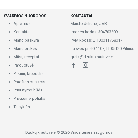
SVARBIOS NUORODOS
KONTAKTAI
Apie mus
Maisto dėlionė, UAB
Kontaktai
Įmonės kodas: 304703209
Mano paskyra
PVM kodas: LT100011768017
Mano prekės
Laisvės pr. 60-1107, LT-05120 Vilnius
Mūsų receptai
greta@dzukukrautuvele.lt
Parduotuvė
Pirkinių krepšelis
Pradžios puslapis
Pristatymo būdai
Privatumo politika
Taisyklės
Dzūkų krautuvėlė © 2026 Visos teisės saugomos