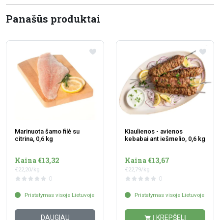
Panašūs produktai
Marinuota šamo filė su
Kiaulienos - avienos
citrina, 0,6 kg
kebabai ant iešmelio, 0,6 kg
Kaina €13,32
Kaina €13,67
€22,20/kg
€22,79/kg
0
0
Pristatymas visoje Lietuvoje
Pristatymas visoje Lietuvoje
DAUGIAU
Į KREPŠELĮ