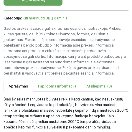
Kategorija:
Kiti marinuoti BBQ gaminiai
Gautos prekės išvaizda gali skirtis nuo esančios nuotraukoje. Prekės,
kurias gausite, gali būti kitokios išvaizdos, formos, gali skirtis
įpakavimas. Elektroninėje parduotuvėje esančiuose aprašymuose
pateikiama bendo pobūdžio informacija apie prekes. Informacija
nurodoma ant produkto etiketės ir elektroninės parduotuvės
aprašymuose gali skirtis. Informacija, kuri yra ant produkto pakuotės yra
išsamesnė ir gali nesutapti su nurodoma informacija elektroninės
parduotuvės prekių aprašymuose. Pirkėjas gavęs prekes, visada turi
perskaityti ir vadovautis ant prekės pakuotės esančia informacija.
Aprašymas
Papildoma informacija
Atsiliepimai (0)
Šias šviežias marinuotas bulvytes reikia kepti kantriai, kad nesuskrustų
rūkyta šoninė. Lengviausia kepti orkaitėje, bulvytes su visu marinatu
išmikite iš plastikinio maišelio, suberkite į kepimo indą ir nustačius 200 °C
temperatūrą su viršaus ir apačios kepimo funkcija be vėjelio. Taip
kepame 40 minučių, vėliau nustatome 200 °C temperatūrą viršaus ir
apačios kepimo funkciją su vėjeliu ir pakepame dar 15 minučių.