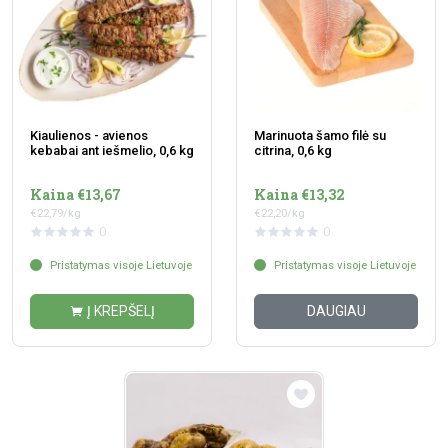
Kiaulienos - avienos
Marinuota šamo filė su
kebabai ant iešmelio, 0,6 kg
citrina, 0,6 kg
Kaina €13,67
Kaina €13,32
€22,79/kg
€22,20/kg
0
0
Pristatymas visoje Lietuvoje
Pristatymas visoje Lietuvoje
Į KREPŠELĮ
DAUGIAU