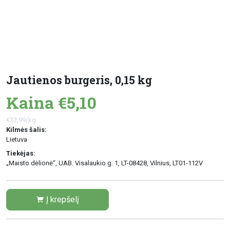
Jautienos burgeris, 0,15 kg
Kaina €5,10
€33,99/kg
Kilmės šalis:
Lietuva
Tiekėjas:
„Maisto dėlionė“, UAB. Visalaukio g. 1, LT-08428, Vilnius, LT01-112V
Į krepšelį