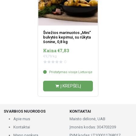
Šviežios marinuotos „Mini“
bulvytės kepimui, su rūkyta
šonine, 0,8 kg
Kaina €7,83
€9,79/kg
0
Pristatymas visoje Lietuvoje
Į KREPŠELĮ
SVARBIOS NUORODOS
KONTAKTAI
Apie mus
Maisto dėlionė, UAB
Kontaktai
Įmonės kodas: 304703209
Mano paskyra
PVM kodas: LT100011768017