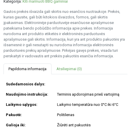
Kategorija:
Kiti marinuoti BBQ gaminiai
Gautos prekės išvaizda gali skirtis nuo esančios nuotraukoje. Prekės,
kurias gausite, gali būti kitokios išvaizdos, formos, gali skirtis
įpakavimas. Elektroninėje parduotuvėje esančiuose aprašymuose
pateikiama bendo pobūdžio informacija apie prekes. Informacija
nurodoma ant produkto etiketės ir elektroninės parduotuvės
aprašymuose gali skirtis. Informacija, kuri yra ant produkto pakuotės yra
išsamesnė ir gali nesutapti su nurodoma informacija elektroninės
parduotuvės prekių aprašymuose. Pirkėjas gavęs prekes, visada turi
perskaityti ir vadovautis ant prekės pakuotės esančia informacija.
Papildoma informacija
Atsiliepimai (0)
Sudedamosios dalys:
Naudojimo instrukcija:
Terminis apdorojimas prieš vartojimą
Laikymo sąlygos:
Laikymo temperatūra nuo 0°C iki 6°C
Pakuotė:
Politilenas
Galioja iki:
Žiūrėti ant pakuotės