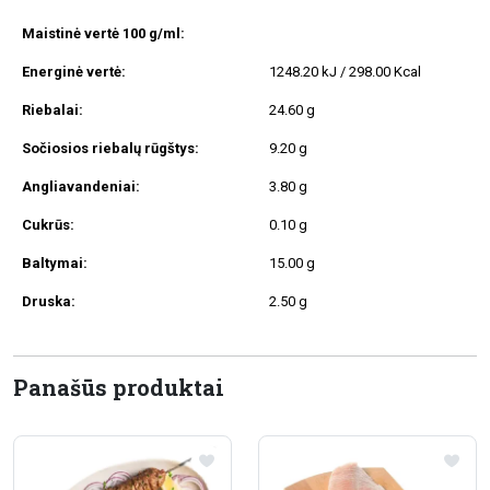
Maistinė vertė 100 g/ml:
Energinė vertė:
1248.20 kJ / 298.00 Kcal
Riebalai:
24.60 g
Sočiosios riebalų rūgštys:
9.20 g
Angliavandeniai:
3.80 g
Cukrūs:
0.10 g
Baltymai:
15.00 g
Druska:
2.50 g
Panašūs produktai