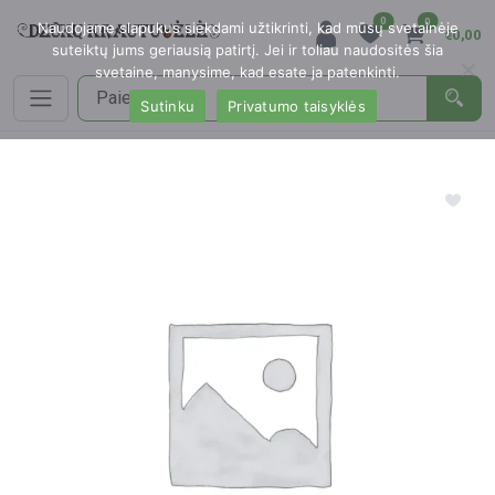
0
0
Naudojame slapukus siekdami užtikrinti, kad mūsų svetainėje
€0,00
suteiktų jums geriausią patirtį. Jei ir toliau naudositės šia
svetaine, manysime, kad esate ja patenkinti.
Sutinku
Privatumo taisyklės