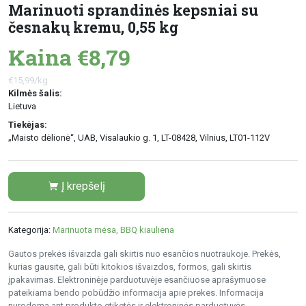
Marinuoti sprandinės kepsniai su
česnakų kremu, 0,55 kg
Kaina €8,79
€15,99/kg
Kilmės šalis:
Lietuva
Tiekėjas:
„Maisto dėlionė“, UAB, Visalaukio g. 1, LT-08428, Vilnius, LT01-112V
Į krepšelį
Kategorija:
Marinuota mėsa, BBQ kiauliena
Gautos prekės išvaizda gali skirtis nuo esančios nuotraukoje. Prekės,
kurias gausite, gali būti kitokios išvaizdos, formos, gali skirtis
įpakavimas. Elektroninėje parduotuvėje esančiuose aprašymuose
pateikiama bendo pobūdžio informacija apie prekes. Informacija
nurodoma ant produkto etiketės ir elektroninės parduotuvės