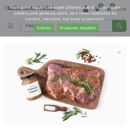
0
0
Naudojame slapukus siekdami užtikrinti, kad mūsų svetainėje
€0,00
suteiktų jums geriausią patirtį. Jei ir toliau naudositės šia
svetaine, manysime, kad esate ja patenkinti.
Sutinku
Privatumo taisyklės