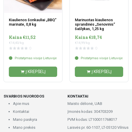
Kiaulienos šonkauliai „BBQ“
Marinuotas kiaulienos
marinate, 0,8 kg
sprandinės „Senovinis“
šašlykas, 1,25 kg
Kaina €11,52
Kaina €18,74
€14,40/kg
€14,99/kg
0
0
Pristatymas visoje Lietuvoje
Pristatymas visoje Lietuvoje
Į KREPŠELĮ
Į KREPŠELĮ
SVARBIOS NUORODOS
KONTAKTAI
Apie mus
Maisto dėlionė, UAB
Kontaktai
Įmonės kodas: 304703209
Mano paskyra
PVM kodas: LT100011768017
Mano prekės
Laisvės pr. 60-1107, LT-05120 Vilnius