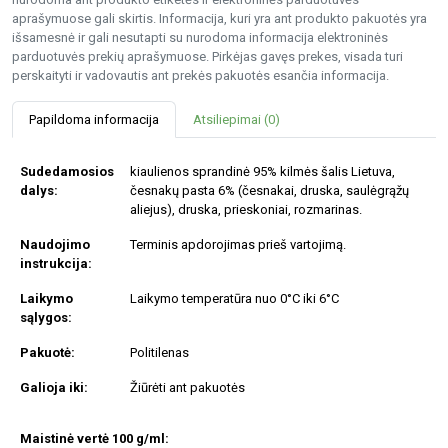
aprašymuose gali skirtis. Informacija, kuri yra ant produkto pakuotės yra
išsamesnė ir gali nesutapti su nurodoma informacija elektroninės
parduotuvės prekių aprašymuose. Pirkėjas gavęs prekes, visada turi
perskaityti ir vadovautis ant prekės pakuotės esančia informacija.
Papildoma informacija
Atsiliepimai (0)
Sudedamosios
kiaulienos sprandinė 95% kilmės šalis Lietuva,
dalys:
česnakų pasta 6% (česnakai, druska, saulėgrąžų
aliejus), druska, prieskoniai, rozmarinas.
Naudojimo
Terminis apdorojimas prieš vartojimą.
instrukcija:
Laikymo
Laikymo temperatūra nuo 0°C iki 6°C
sąlygos:
Pakuotė:
Politilenas
Galioja iki:
Žiūrėti ant pakuotės
Maistinė vertė 100 g/ml: