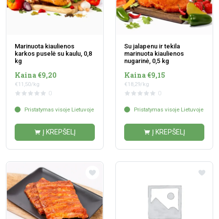
Marinuota kiaulienos
Su jalapenu ir tekila
karkos puselė su kaulu, 0,8
marinuota kiaulienos
kg
nugarinė, 0,5 kg
Kaina €9,20
Kaina €9,15
€11,50/kg
€18,29/kg
0
0
Pristatymas visoje Lietuvoje
Pristatymas visoje Lietuvoje
Į KREPŠELĮ
Į KREPŠELĮ