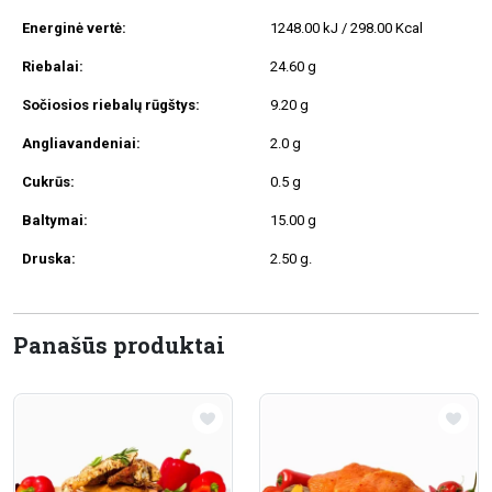
Energinė vertė:
1248.00 kJ / 298.00 Kcal
Riebalai:
24.60 g
Sočiosios riebalų rūgštys:
9.20 g
Angliavandeniai:
2.0 g
Cukrūs:
0.5 g
Baltymai:
15.00 g
Druska:
2.50 g.
Panašūs produktai