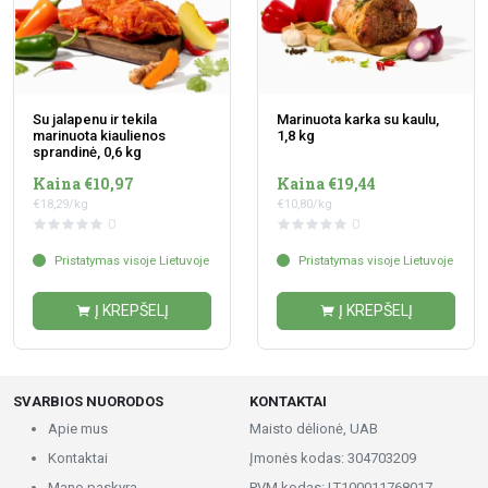
Su jalapenu ir tekila
Marinuota karka su kaulu,
marinuota kiaulienos
1,8 kg
sprandinė, 0,6 kg
Kaina €10,97
Kaina €19,44
€18,29/kg
€10,80/kg
0
0
Pristatymas visoje Lietuvoje
Pristatymas visoje Lietuvoje
Į KREPŠELĮ
Į KREPŠELĮ
SVARBIOS NUORODOS
KONTAKTAI
Apie mus
Maisto dėlionė, UAB
Kontaktai
Įmonės kodas: 304703209
Mano paskyra
PVM kodas: LT100011768017