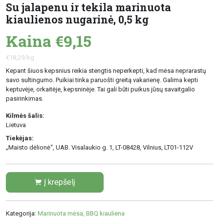
Su jalapenu ir tekila marinuota
kiaulienos nugarinė, 0,5 kg
Kaina €9,15
€18,29/kg
Kepant šiuos kepsnius reikia stengtis neperkepti, kad mėsa neprarastų
savo sultingumo. Puikiai tinka paruošti greitą vakarienę. Galima kepti
keptuvėje, orkaitėje, kepsninėje. Tai gali būti puikus jūsų savaitgalio
pasirinkimas.
Kilmės šalis:
Lietuva
Tiekėjas:
„Maisto dėlionė“, UAB. Visalaukio g. 1, LT-08428, Vilnius, LT01-112V
Į krepšelį
Kategorija:
Marinuota mėsa, BBQ kiauliena