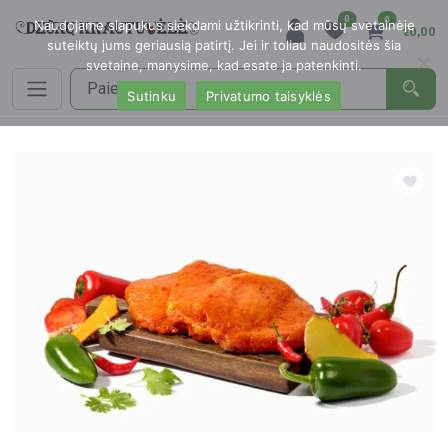
0
0
Naudojame slapukus siekdami užtikrinti, kad mūsų svetainėje
€0,00
suteiktų jums geriausią patirtį. Jei ir toliau naudositės šia
svetaine, manysime, kad esate ja patenkinti.
Sutinku
Privatumo taisyklės