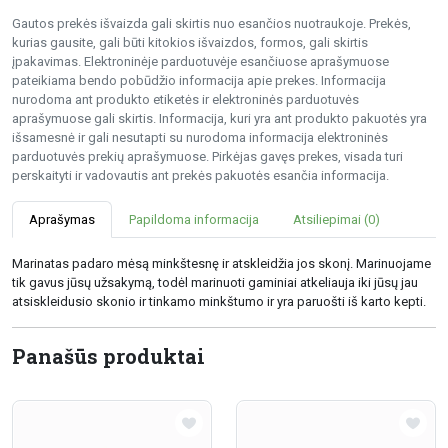
Gautos prekės išvaizda gali skirtis nuo esančios nuotraukoje. Prekės,
kurias gausite, gali būti kitokios išvaizdos, formos, gali skirtis
įpakavimas. Elektroninėje parduotuvėje esančiuose aprašymuose
pateikiama bendo pobūdžio informacija apie prekes. Informacija
nurodoma ant produkto etiketės ir elektroninės parduotuvės
aprašymuose gali skirtis. Informacija, kuri yra ant produkto pakuotės yra
išsamesnė ir gali nesutapti su nurodoma informacija elektroninės
parduotuvės prekių aprašymuose. Pirkėjas gavęs prekes, visada turi
perskaityti ir vadovautis ant prekės pakuotės esančia informacija.
Aprašymas
Papildoma informacija
Atsiliepimai (0)
Marinatas padaro mėsą minkštesnę ir atskleidžia jos skonį. Marinuojame
tik gavus jūsų užsakymą, todėl marinuoti gaminiai atkeliauja iki jūsų jau
atsiskleidusio skonio ir tinkamo minkštumo ir yra paruošti iš karto kepti.
Panašūs produktai