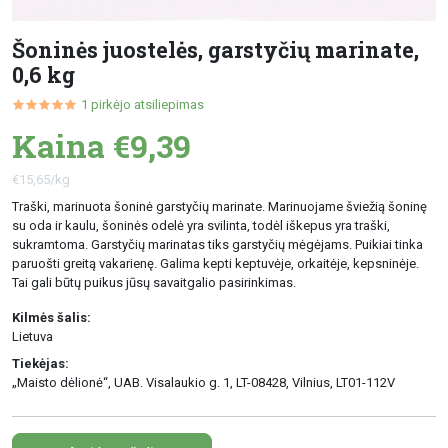
Šoninės juostelės, garstyčių marinate,
0,6 kg
1
pirkėjo atsiliepimas
Kaina €9,39
€15,65/kg
Traški, marinuota šoninė garstyčių marinate. Marinuojame šviežią šoninę
su oda ir kaulu, šoninės odelė yra svilinta, todėl iškepus yra traški,
sukramtoma. Garstyčių marinatas tiks garstyčių mėgėjams. Puikiai tinka
paruošti greitą vakarienę. Galima kepti keptuvėje, orkaitėje, kepsninėje.
Tai gali būtų puikus jūsų savaitgalio pasirinkimas.
Kilmės šalis:
Lietuva
Tiekėjas:
„Maisto dėlionė“, UAB. Visalaukio g. 1, LT-08428, Vilnius, LT01-112V