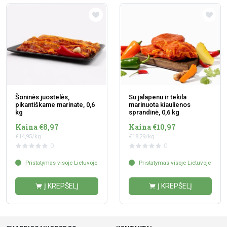
Šoninės juostelės,
Su jalapenu ir tekila
pikantiškame marinate, 0,6
marinuota kiaulienos
kg
sprandinė, 0,6 kg
Kaina €8,97
Kaina €10,97
€14,95/kg
€18,29/kg
0
0
Pristatymas visoje Lietuvoje
Pristatymas visoje Lietuvoje
Į KREPŠELĮ
Į KREPŠELĮ