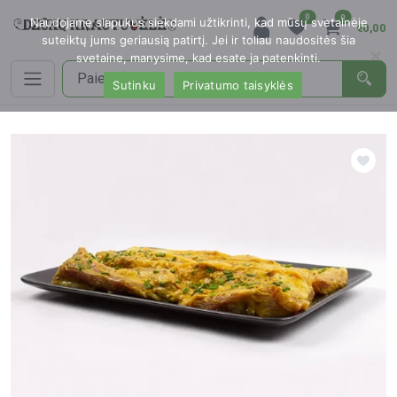
0
0
Naudojame slapukus siekdami užtikrinti, kad mūsų svetainėje
€0,00
suteiktų jums geriausią patirtį. Jei ir toliau naudositės šia
svetaine, manysime, kad esate ja patenkinti.
Sutinku
Privatumo taisyklės