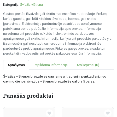
Kategorija:
Šviežia vištiena
Gautos prekės išvaizda gali skirtis nuo esančios nuotraukoje. Prekės,
kurias gausite, gali būti kitokios išvaizdos, formos, gali skirtis
įpakavimas. Elektroninėje parduotuvėje esančiuose aprašymuose
pateikiama bendo pobūdžio informacija apie prekes. Informacija
nurodoma ant produkto etiketės ir elektroninės parduotuvės
aprašymuose gali skirtis. Informacija, kuri yra ant produkto pakuotės yra
išsamesnė ir gali nesutapti su nurodoma informacija elektroninės
parduotuvės prekių aprašymuose. Pirkėjas gavęs prekes, visada turi
perskaityti ir vadovautis ant prekės pakuotės esančia informacija.
Aprašymas
Papildoma informacija
Atsiliepimai (0)
Šviežias vištienos blauzdeles gauname antradienį ir penktadienį, nuo
gavimo dienos, šviežios vištienos blauzdelės galioja 5 paras.
Panašūs produktai