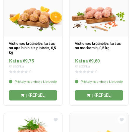
Vištienos krūtinėlės faršas
Vištienos krūtinėlės faršas
su apelsininiais pipirais, 0,5
su morkomis, 0,5 kg
kg
Kaina €9,75
Kaina €9,60
€19,50/kg
€19,20/kg
0
0
Pristatymas visoje Lietuvoje
Pristatymas visoje Lietuvoje
Į KREPŠELĮ
Į KREPŠELĮ