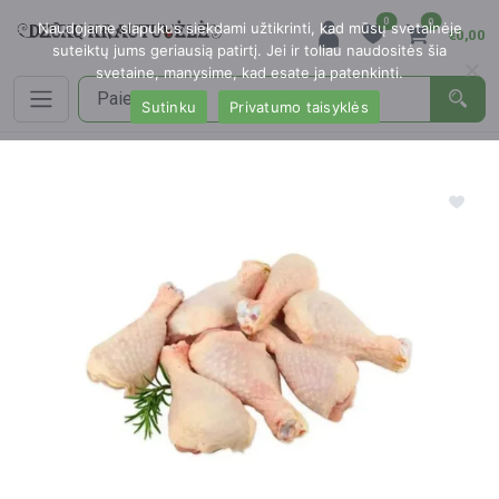
0
0
Naudojame slapukus siekdami užtikrinti, kad mūsų svetainėje
€0,00
suteiktų jums geriausią patirtį. Jei ir toliau naudositės šia
svetaine, manysime, kad esate ja patenkinti.
Sutinku
Privatumo taisyklės