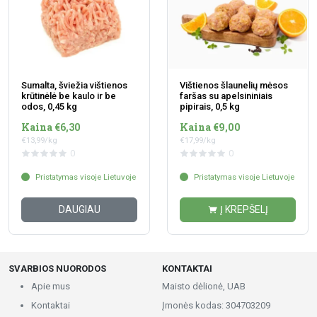
Sumalta, šviežia vištienos
Vištienos šlaunelių mėsos
krūtinėlė be kaulo ir be
faršas su apelsininiais
odos, 0,45 kg
pipirais, 0,5 kg
Kaina €6,30
Kaina €9,00
€13,99/kg
€17,99/kg
0
0
Pristatymas visoje Lietuvoje
Pristatymas visoje Lietuvoje
DAUGIAU
Į KREPŠELĮ
SVARBIOS NUORODOS
KONTAKTAI
Apie mus
Maisto dėlionė, UAB
Kontaktai
Įmonės kodas: 304703209