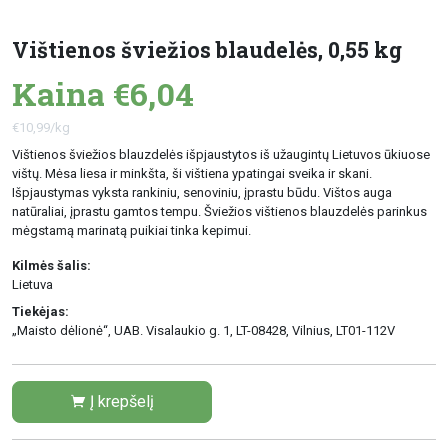
Vištienos šviežios blaudelės, 0,55 kg
Kaina €6,04
€10,99/kg
Vištienos šviežios blauzdelės išpjaustytos iš užaugintų Lietuvos ūkiuose
vištų. Mėsa liesa ir minkšta, ši vištiena ypatingai sveika ir skani.
Išpjaustymas vyksta rankiniu, senoviniu, įprastu būdu. Vištos auga
natūraliai, įprastu gamtos tempu. Šviežios vištienos blauzdelės parinkus
mėgstamą marinatą puikiai tinka kepimui.
Kilmės šalis:
Lietuva
Tiekėjas:
„Maisto dėlionė“, UAB. Visalaukio g. 1, LT-08428, Vilnius, LT01-112V
Į krepšelį