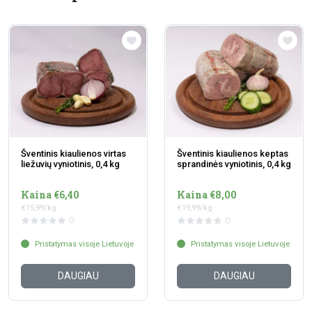
Šventinis kiaulienos virtas
Šventinis kiaulienos keptas
liežuvių vyniotinis, 0,4 kg
sprandinės vyniotinis, 0,4 kg
Kaina €6,40
Kaina €8,00
€15,99/kg
€19,99/kg
0
0
Pristatymas visoje Lietuvoje
Pristatymas visoje Lietuvoje
DAUGIAU
DAUGIAU