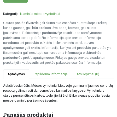
Kategorija:
Naminiai mėsos vyniotiniai
Gautos prekės išvaizda gali skirtis nuo esančios nuotraukoje. Prekės,
kurias gausite, gali būti kitokios išvaizdos, formos, gali skirtis
įpakavimas. Elektroninėje parduotuvėje esančiuose aprašymuose
pateikiama bendo pobūdžio informacija apie prekes. Informacija
nurodoma ant produkto etiketės ir elektroninės parduotuvės
aprašymuose gali skirtis. Informacija, kuri yra ant produkto pakuotės yra
išsamesnė ir gali nesutapti su nurodoma informacija elektroninės
parduotuvės prekių aprašymuose. Pirkėjas gavęs prekes, visada turi
perskaityti ir vadovautis ant prekės pakuotės esančia informacija.
Aprašymas
Papildoma informacija
Atsiliepimai (0)
Aukščiausia rūšis. Mėsos vyniotiniai Lietuvoje gaminami jau nuo seno. Jų
receptų galima rasti dar senosiose kulinarijos knygose. Vyniotiniais
stalus puošė ištisos kartos, todėl jie iki šiol išliko vienas populiariausių
mėsos gaminių per šeimos šventes.
Panašūs produktai