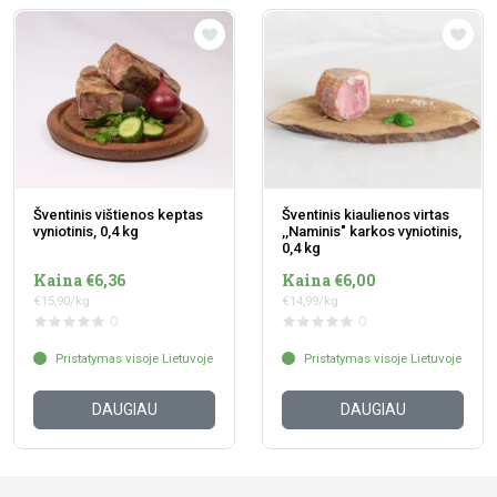
Šventinis vištienos keptas
Šventinis kiaulienos virtas
vyniotinis, 0,4 kg
,,Naminis" karkos vyniotinis,
0,4 kg
Kaina €6,36
Kaina €6,00
€15,90/kg
€14,99/kg
0
0
Pristatymas visoje Lietuvoje
Pristatymas visoje Lietuvoje
DAUGIAU
DAUGIAU