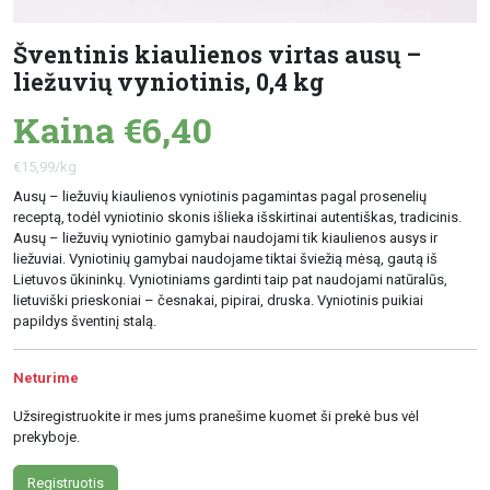
Šventinis kiaulienos virtas ausų –
liežuvių vyniotinis, 0,4 kg
Kaina €6,40
€15,99/kg
Ausų – liežuvių kiaulienos vyniotinis pagamintas pagal prosenelių
receptą, todėl vyniotinio skonis išlieka išskirtinai autentiškas, tradicinis.
Ausų – liežuvių vyniotinio gamybai naudojami tik kiaulienos ausys ir
liežuviai. Vyniotinių gamybai naudojame tiktai šviežią mėsą, gautą iš
Lietuvos ūkininkų. Vyniotiniams gardinti taip pat naudojami natūralūs,
lietuviški prieskoniai – česnakai, pipirai, druska. Vyniotinis puikiai
papildys šventinį stalą.
Neturime
Užsiregistruokite ir mes jums pranešime kuomet ši prekė bus vėl
prekyboje.
Registruotis