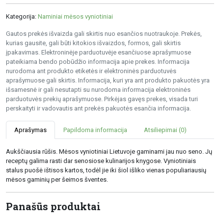
Kategorija:
Naminiai mėsos vyniotiniai
Gautos prekės išvaizda gali skirtis nuo esančios nuotraukoje. Prekės,
kurias gausite, gali būti kitokios išvaizdos, formos, gali skirtis
įpakavimas. Elektroninėje parduotuvėje esančiuose aprašymuose
pateikiama bendo pobūdžio informacija apie prekes. Informacija
nurodoma ant produkto etiketės ir elektroninės parduotuvės
aprašymuose gali skirtis. Informacija, kuri yra ant produkto pakuotės yra
išsamesnė ir gali nesutapti su nurodoma informacija elektroninės
parduotuvės prekių aprašymuose. Pirkėjas gavęs prekes, visada turi
perskaityti ir vadovautis ant prekės pakuotės esančia informacija.
Aprašymas
Papildoma informacija
Atsiliepimai (0)
Aukščiausia rūšis. Mėsos vyniotiniai Lietuvoje gaminami jau nuo seno. Jų
receptų galima rasti dar senosiose kulinarijos knygose. Vyniotiniais
stalus puošė ištisos kartos, todėl jie iki šiol išliko vienas populiariausių
mėsos gaminių per šeimos šventes.
Panašūs produktai