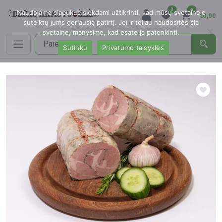
0
0
Naudojame slapukus siekdami užtikrinti, kad mūsų svetainėje
€0,00
suteiktų jums geriausią patirtį. Jei ir toliau naudositės šia
svetaine, manysime, kad esate ja patenkinti.
Sutinku
Privatumo taisyklės