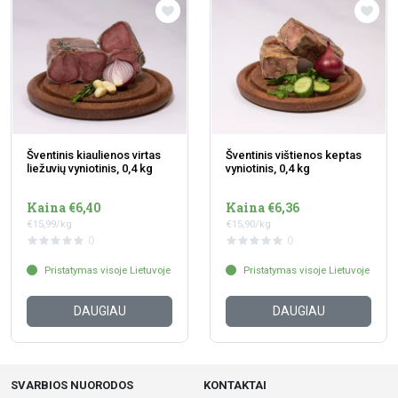
Šventinis kiaulienos virtas
Šventinis vištienos keptas
liežuvių vyniotinis, 0,4 kg
vyniotinis, 0,4 kg
Kaina €6,40
Kaina €6,36
€15,99/kg
€15,90/kg
0
0
Pristatymas visoje Lietuvoje
Pristatymas visoje Lietuvoje
DAUGIAU
DAUGIAU
SVARBIOS NUORODOS
KONTAKTAI