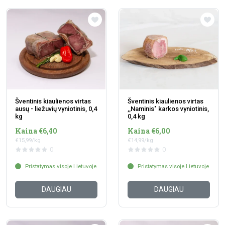
Šventinis kiaulienos virtas
Šventinis kiaulienos virtas
ausų - liežuvių vyniotinis, 0,4
,,Naminis" karkos vyniotinis,
kg
0,4 kg
Kaina €6,40
Kaina €6,00
€15,99/kg
€14,99/kg
0
0
Pristatymas visoje Lietuvoje
Pristatymas visoje Lietuvoje
DAUGIAU
DAUGIAU