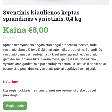
Šventinis kiaulienos keptas
sprandinės vyniotinis, 0,4 kg
Kaina €8,00
€19,99/kg
Sprandinės vyniotinis pagamintas pagal prosenelių receptą, todėl
vyniotinio skonis išlieka išskirtinai autentiškas, tradicinis. Sprandinės
vyniotinio gamybai naudojama tik kiaulienos sprandinė. Vyniotinių
gamybai naudojame tiktai šviežią mėsą, gautą iš Lietuvos ūkininkų.
Vyniotiniams gardinti taip pat naudojami natūralūs, lietuviški prieskoniai –
česnakai, pipirai, druska. Vyniotinis puikiai papildys šventinį stalą.
Neturime
Užsiregistruokite ir mes jums pranešime kuomet ši prekė bus vėl
prekyboje.
Registruotis