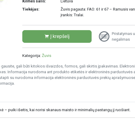
Kilmės šalis:
Lietuva
Tiekėjas:
Žuvis pagauta: FAO: 61 ir 67 – Ramusis va
įrankis: Tralai.
Pristatymas u
Į krepšelį
negalimas
Kategorija:
Žuvis
gausite, gali būti kitokios išvaizdos, formos, gali skirtis įpakavimas. Elektro
s. Informacija nurodoma ant produkto etiketės ir elektroninės parduotuvės
nesutapti su nurodoma informacija elektroninės parduotuvės prekių aprašymuose
ormacija.
 – puiki išeitis, kai norisi skanaus maisto ir minimalių pastangų jį ruošiant.