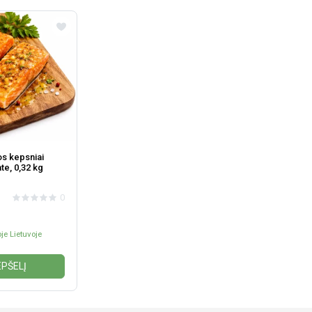
os kepsniai
ate, 0,32 kg
0
je Lietuvoje
EPŠELĮ