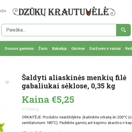
ežia
Duonos gaminiai
Žuvis
Bakalėja
Gėrimai
Daržovės ir vaisiai
Rei
Šaldyti aliaskinės menkių filė
gabaliukai sėklose, 0,35 kg
Kaina €5,25
€15,00/kg
ORKAITĖJE: Produkto neatšildykite. Įkaitinkite orkaitę iki 200°C (o
ventiliatoriumi 180°C). Padėkite gaminį ant kepimo skardos ir kep