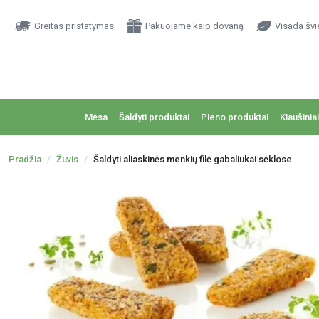
Greitas pristatymas
Pakuojame kaip dovaną
Visada švi
Mėsa
Šaldyti produktai
Pieno produktai
Kiaušiniai
Pradžia
Žuvis
Šaldyti aliaskinės menkių filė gabaliukai sėklose