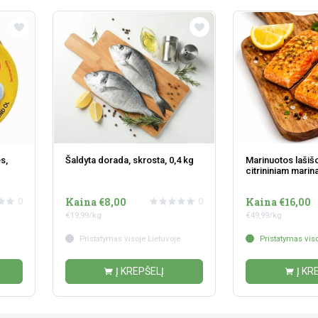
s,
Šaldyta dorada, skrosta, 0,4 kg
Marinuotos lašiš
citrininiam marin
Kaina €8,00
Kaina €16,00
0
0
€19,99/kg
€49,99/kg
Pristatymas visoje Lietuvoje
Pristatymas viso
Į KREPŠELĮ
Į KR