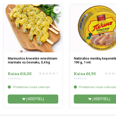
Marinuotos krevetės sviestiniam
Natūralios menkių kepenėlė
marinate su česnaku, 0,4 kg
190 g, 1 vnt.
Kaina €16,00
Kaina €4,99
0
€39,99/kg
€4,99/vnt.
Pristatymas visoje Lietuvoje
Pristatymas visoje Lietuvoje
Į KREPŠELĮ
Į KREPŠELĮ