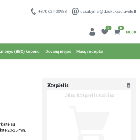
+370 624 00988
uzsakymai@dzukukrautuvele.lt
0
0
€0,00
kmenys (BBQ) kepimui
Dovanų idėjos
Mūsų receptai
Krepšelis
Jūsų krepšelis tuščias
rkaitė su
kite 20-25 min.