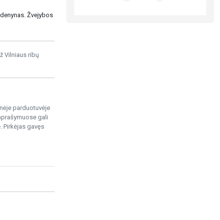
ndenynas. Žvejybos
ž Vilniaus ribų
ninėje parduotuvėje
 aprašymuose gali
. Pirkėjas gavęs