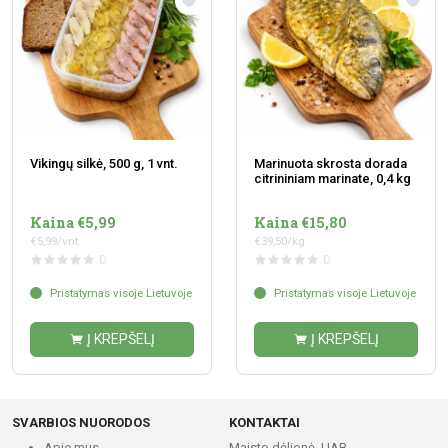
Vikingų silkė, 500 g, 1 vnt.
Marinuota skrosta dorada
citrininiam marinate, 0,4 kg
Kaina €5,99
Kaina €15,80
€5,99/vnt.
€39,50/kg
0
0
Pristatymas visoje Lietuvoje
Pristatymas visoje Lietuvoje
Į KREPŠELĮ
Į KREPŠELĮ
SVARBIOS NUORODOS
KONTAKTAI
Apie mus
Maisto dėlionė, UAB