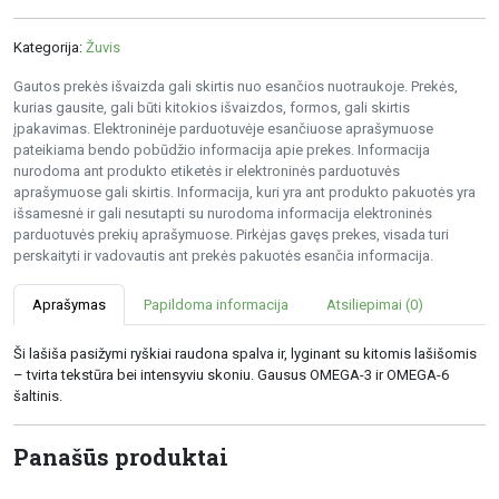
Kategorija:
Žuvis
Gautos prekės išvaizda gali skirtis nuo esančios nuotraukoje. Prekės,
kurias gausite, gali būti kitokios išvaizdos, formos, gali skirtis
įpakavimas. Elektroninėje parduotuvėje esančiuose aprašymuose
pateikiama bendo pobūdžio informacija apie prekes. Informacija
nurodoma ant produkto etiketės ir elektroninės parduotuvės
aprašymuose gali skirtis. Informacija, kuri yra ant produkto pakuotės yra
išsamesnė ir gali nesutapti su nurodoma informacija elektroninės
parduotuvės prekių aprašymuose. Pirkėjas gavęs prekes, visada turi
perskaityti ir vadovautis ant prekės pakuotės esančia informacija.
Aprašymas
Papildoma informacija
Atsiliepimai (0)
Ši lašiša pasižymi ryškiai raudona spalva ir, lyginant su kitomis lašišomis
– tvirta tekstūra bei intensyviu skoniu. Gausus OMEGA-3 ir OMEGA-6
šaltinis.
Panašūs produktai