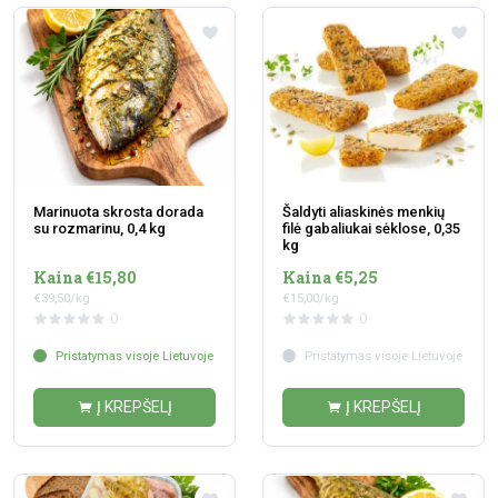
Marinuota skrosta dorada
Šaldyti aliaskinės menkių
su rozmarinu, 0,4 kg
filė gabaliukai sėklose, 0,35
kg
Kaina €15,80
Kaina €5,25
€39,50/kg
€15,00/kg
0
0
Pristatymas visoje Lietuvoje
Pristatymas visoje Lietuvoje
Į KREPŠELĮ
Į KREPŠELĮ