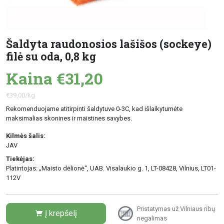
Šaldyta raudonosios lašišos (sockeye)
filė su oda, 0,8 kg
Kaina €31,20
€39,00/kg
Rekomenduojame atitirpinti šaldytuve 0-3C, kad išlaikytumėte
maksimalias skonines ir maistines savybes.
Kilmės šalis:
JAV
Tiekėjas:
Platintojas: „Maisto dėlionė“, UAB. Visalaukio g. 1, LT-08428, Vilnius, LT01-
112V
Pristatymas už Vilniaus ribų
Į krepšelį
negalimas