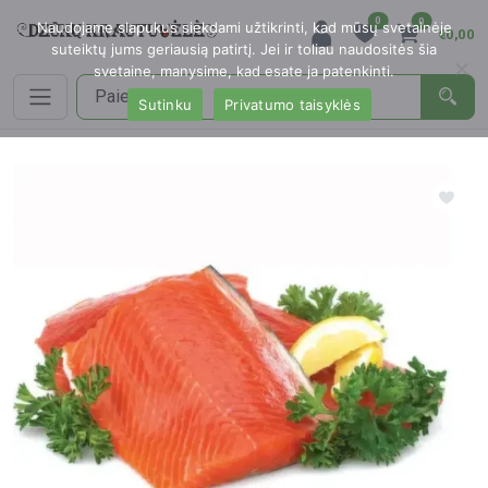
0
0
Naudojame slapukus siekdami užtikrinti, kad mūsų svetainėje
€0,00
suteiktų jums geriausią patirtį. Jei ir toliau naudositės šia
svetaine, manysime, kad esate ja patenkinti.
Sutinku
Privatumo taisyklės