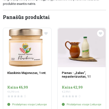
produkte esantis natris.
Panašūs produktai
Klasikinis Majonezas, 1 vnt.
Pienas - „žalias“,
nepasterizuotas, 1 l
Kaina €6,99
Kaina €2,99
€6,99/vnt.
€2,99/l
0
0
Pristatymas visoje Lietuvoje
Pristatymas visoje Lietuvoje