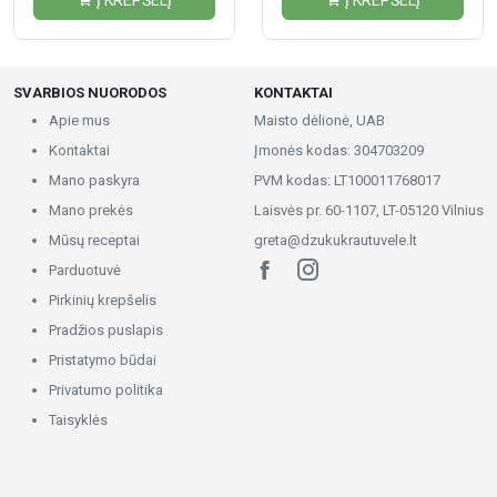
SVARBIOS NUORODOS
KONTAKTAI
Apie mus
Maisto dėlionė, UAB
Kontaktai
Įmonės kodas: 304703209
Mano paskyra
PVM kodas: LT100011768017
Mano prekės
Laisvės pr. 60-1107, LT-05120 Vilnius
Mūsų receptai
greta@dzukukrautuvele.lt
Parduotuvė
Pirkinių krepšelis
Pradžios puslapis
Pristatymo būdai
Privatumo politika
Taisyklės