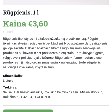
Rūgpienis, 1 l
Kaina €3,60
€3,60/l
Rūgpienis išpilstytas į 1 L talpos užsukamą plastikinę tarą. Rūgpienį
ūkininkas atveža trečiadienį ir penktadienį. Nuo atvežimo datos rūgpienis
galioja savaitę. Dabar nedažnai perkame rūgpienį, nors senovėje šis
produktas puikavosii ir ant prezidento pietų stalo. Tarpukaryje rūgpienį
valgydavo ir poilsiautojai pliažuose. Rūgpienis – fermentuotas pieno
produktas ir jį mūsų organizmas suvirškina lengviau, todėl rūgpienis
naudingas ir vaikams, ir vyresniems.
Kilmės šalis:
Lietuva
Tiekėjas:
Sauliaus Jasinevičiaus ūkis, Rokiškio kaimiškoji sen., Misiūniškio k. 1,
Rokiškio r., LT-42104, LT73-015EB