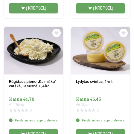
Į KREPŠELĮ
Į KREPŠELĮ
Rūgštaus pieno „Kaimiška“
Lydytas svietas, 1 vnt.
varškė, liesesnė, 0,4 kg
Kaina €4,70
Kaina €6,45
€11,75/kg
€6,45/vnt.
0
0
Pristatymas visoje Lietuvoje
Pristatymas visoje Lietuvoje
Į KREPŠELĮ
Į KREPŠELĮ