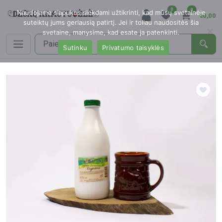
0
0
Naudojame slapukus siekdami užtikrinti, kad mūsų svetainėje
€0,00
suteiktų jums geriausią patirtį. Jei ir toliau naudositės šia
svetaine, manysime, kad esate ja patenkinti.
Sutinku
Privatumo taisyklės