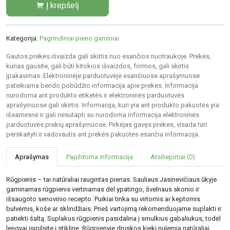
Į krepšelį
Kategorija:
Pagrindiniai pieno gaminiai
Gautos prekės išvaizda gali skirtis nuo esančios nuotraukoje. Prekės,
kurias gausite, gali būti kitokios išvaizdos, formos, gali skirtis
įpakavimas. Elektroninėje parduotuvėje esančiuose aprašymuose
pateikiama bendo pobūdžio informacija apie prekes. Informacija
nurodoma ant produkto etiketės ir elektroninės parduotuvės
aprašymuose gali skirtis. Informacija, kuri yra ant produkto pakuotės yra
išsamesnė ir gali nesutapti su nurodoma informacija elektroninės
parduotuvės prekių aprašymuose. Pirkėjas gavęs prekes, visada turi
perskaityti ir vadovautis ant prekės pakuotės esančia informacija.
Aprašymas
Papildoma informacija
Atsiliepimai (0)
Rūgpienis – tai natūraliai raugintas pienas. Sauliaus Jasinevičiaus ūkyje
gaminamas rūgpienis vertinamas dėl ypatingo, švelnaus skonio ir
išsaugoto senovinio recepto. Puikiai tinka su virtomis ar keptomis
bulvėmis, koše ar sklindžiais. Prieš vartojimą rekomenduojame suplakti ir
patiekti šaltą. Suplakus rūgpienis pasidalina į smulkius gabaliukus, todėl
lengvai įsipilsite į stiklinę. Rūgpienyje druskos kiekį nulemia natūraliai