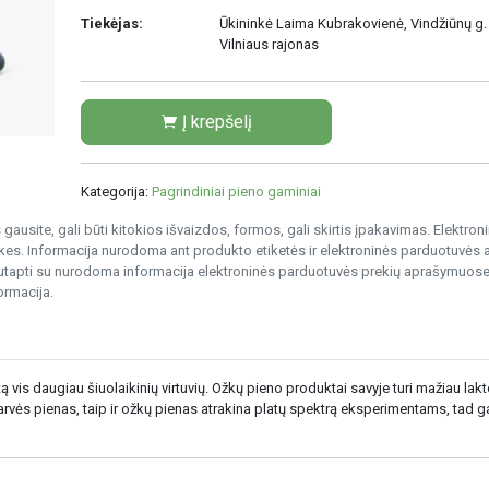
Tiekėjas:
Ūkininkė Laima Kubrakovienė, Vindžiūnų g. 
Vilniaus rajonas
Į krepšelį
Kategorija:
Pagrindiniai pieno gaminiai
gausite, gali būti kitokios išvaizdos, formos, gali skirtis įpakavimas. Elektro
s. Informacija nurodoma ant produkto etiketės ir elektroninės parduotuvės
nesutapti su nurodoma informacija elektroninės parduotuvės prekių aprašymuose
ormacija.
is daugiau šiuolaikinių virtuvių. Ožkų pieno produktai savyje turi mažiau lakto
r karvės pienas, taip ir ožkų pienas atrakina platų spektrą eksperimentams, tad g