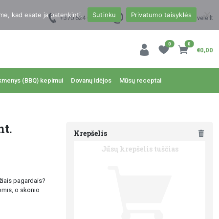
me, kad esate ja patenkinti.
Sutinku
Privatumo taisyklės
+370 624 00988
uzsakymai@dzukukrautuvele.lt
0
0
€0,00
kmenys (BBQ) kepimui
Dovanų idėjos
Mūsų receptai
nt.
Krepšelis
Jūsų krepšelis tuščias
džiais pagardais?
omis, o skonio