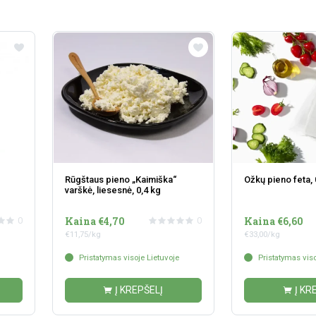
Rūgštaus pieno „Kaimiška“
Ožkų pieno feta, 
varškė, liesesnė, 0,4 kg
Kaina €4,70
Kaina €6,60
0
0
€11,75/kg
€33,00/kg
Pristatymas visoje Lietuvoje
Pristatymas viso
Į KREPŠELĮ
Į KR