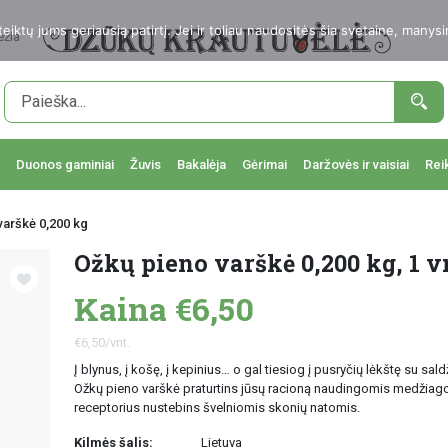
ktų jums geriausią patirtį. Jei ir toliau naudositės šia svetaine, manysi
ežia
Duonos gaminiai
Žuvis
Bakalėja
Gėrimai
Daržovės ir vaisiai
Rei
varškė 0,200 kg
Ožkų pieno varškė 0,200 kg, 1 v
Kaina €6,50
€6,50/vnt.
Į blynus, į košę, į kepinius… o gal tiesiog į pusryčių lėkštę su sal
Ožkų pieno varškė praturtins jūsų racioną naudingomis medžiag
receptorius nustebins švelniomis skonių natomis.
Kilmės šalis:
Lietuva