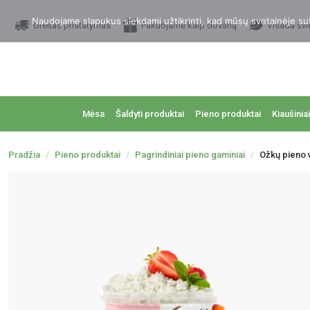
Naudojame slapukus siekdami užtikrinti, kad mūsų svetainėje sutei
Greitas pristatymas
Pakuojame kaip dovaną
Visada švi
Mėsa
Šaldyti produktai
Pieno produktai
Kiaušiniai
Pradžia
Pieno produktai
Pagrindiniai pieno gaminiai
Ožkų pieno 