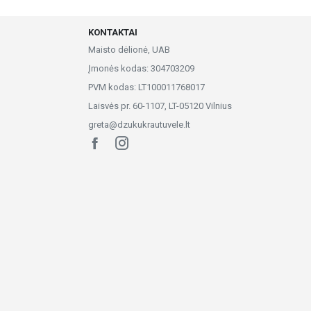
KONTAKTAI
Maisto dėlionė, UAB
Įmonės kodas: 304703209
PVM kodas: LT100011768017
Laisvės pr. 60-1107, LT-05120 Vilnius
greta@dzukukrautuvele.lt