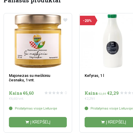
Panašūs produktai
-20%
Majonezas su meškiniu
Kefyras, 1 l
česnaku, 1 vnt.
Kaina €6,60
Kaina
€2,29
0
€2,89
€6,60/vnt.
€2,29/l
Pristatymas visoje Lietuvoje
Pristatymas visoje Lietuvoje
Į KREPŠELĮ
Į KREPŠELĮ