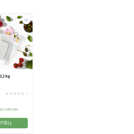
0,2 kg
0
je Lietuvoje
EPŠELĮ