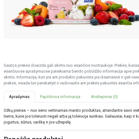
Gautos prekės išvaizda gali skirtis nuo esančios nuotraukoje. Prekės, kurias 
esančiuose aprašymuose pateikiama bendo pobūdžio informacija apie preke
skirtis. Informacija, kuri yra ant produkto pakuotės yra išsamesnė ir gali 
prekes, visada turi perskaityti ir vadovautis ant prekės pakuotės esančia inf
Aprašymas
Papildoma informacija
Atsiliepimai (0)
Ožkų pienas – nuo seno vertinamas maisto produktas, atrandantis savo vietą v
tiems, kurie jos toleruoti negali arba ją toleruoja sunkiau. Galiausiai, kaip i
jogurtus, sūrius, varškę ir jos užtepėlę.