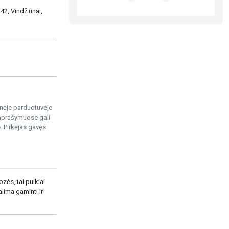
42, Vindžiūnai,
ninėje parduotuvėje
 aprašymuose gali
. Pirkėjas gavęs
zės, tai puikiai
alima gaminti ir