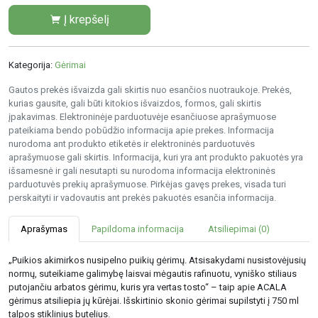
Į krepšelį
Kategorija:
Gėrimai
Gautos prekės išvaizda gali skirtis nuo esančios nuotraukoje. Prekės,
kurias gausite, gali būti kitokios išvaizdos, formos, gali skirtis
įpakavimas. Elektroninėje parduotuvėje esančiuose aprašymuose
pateikiama bendo pobūdžio informacija apie prekes. Informacija
nurodoma ant produkto etiketės ir elektroninės parduotuvės
aprašymuose gali skirtis. Informacija, kuri yra ant produkto pakuotės yra
išsamesnė ir gali nesutapti su nurodoma informacija elektroninės
parduotuvės prekių aprašymuose. Pirkėjas gavęs prekes, visada turi
perskaityti ir vadovautis ant prekės pakuotės esančia informacija.
Aprašymas
Papildoma informacija
Atsiliepimai (0)
„Puikios akimirkos nusipelno puikių gėrimų. Atsisakydami nusistovėjusių
normų, suteikiame galimybę laisvai mėgautis rafinuotu, vyniško stiliaus
putojančiu arbatos gėrimu, kuris yra vertas tosto“ – taip apie ACALA
gėrimus atsiliepia jų kūrėjai. Išskirtinio skonio gėrimai supilstyti į 750 ml
talpos stiklinius butelius.