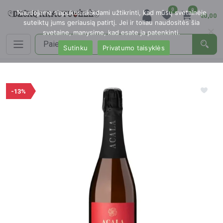
0
0
Naudojame slapukus siekdami užtikrinti, kad mūsų svetainėje
€0,00
suteiktų jums geriausią patirtį. Jei ir toliau naudositės šia
svetaine, manysime, kad esate ja patenkinti.
Sutinku
Privatumo taisyklės
-13%