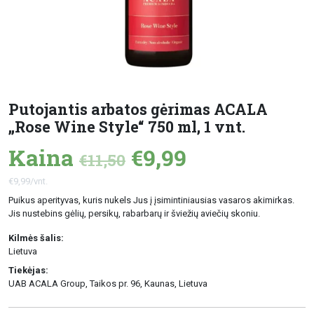
Putojantis arbatos gėrimas ACALA
„Rose Wine Style“ 750 ml, 1 vnt.
Kaina
€9,99
€11,50
€9,99/vnt.
Puikus aperityvas, kuris nukels Jus į įsimintiniausias vasaros akimirkas.
Jis nustebins gėlių, persikų, rabarbarų ir šviežių aviečių skoniu.
Kilmės šalis:
Lietuva
Tiekėjas:
UAB ACALA Group, Taikos pr. 96, Kaunas, Lietuva