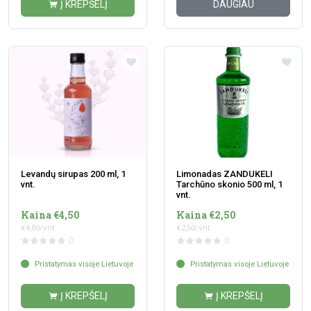
Į KREPŠELĮ
DAUGIAU
Levandų sirupas 200 ml, 1
Limonadas ZANDUKELI
vnt.
Tarchūno skonio 500 ml, 1
vnt.
Kaina €4,50
Kaina €2,50
€4,50/vnt.
€2,50/vnt.
0
0
Pristatymas visoje Lietuvoje
Pristatymas visoje Lietuvoje
Į KREPŠELĮ
Į KREPŠELĮ