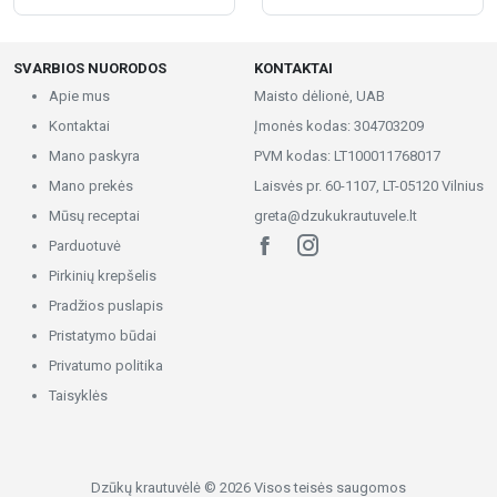
SVARBIOS NUORODOS
KONTAKTAI
Apie mus
Maisto dėlionė, UAB
Kontaktai
Įmonės kodas: 304703209
Mano paskyra
PVM kodas: LT100011768017
Mano prekės
Laisvės pr. 60-1107, LT-05120 Vilnius
Mūsų receptai
greta@dzukukrautuvele.lt
Parduotuvė
Pirkinių krepšelis
Pradžios puslapis
Pristatymo būdai
Privatumo politika
Taisyklės
Dzūkų krautuvėlė © 2026 Visos teisės saugomos