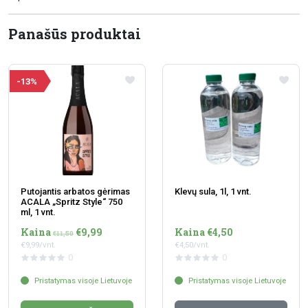
Panašūs produktai
-13%
Putojantis arbatos gėrimas
Klevų sula, 1l, 1 vnt.
ACALA „Spritz Style“ 750
ml, 1 vnt.
Kaina
€9,99
Kaina €4,50
€11,50
€9,99/vnt.
€4,50/vnt.
0
0
Pristatymas visoje Lietuvoje
Pristatymas visoje Lietuvoje