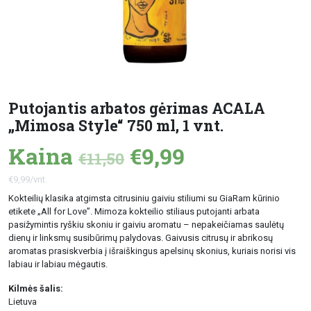
Putojantis arbatos gėrimas ACALA
„Mimosa Style“ 750 ml, 1 vnt.
Kaina
€9,99
€11,50
€9,99/vnt.
Kokteilių klasika atgimsta citrusiniu gaiviu stiliumi su GiaRam kūrinio
etikete „All for Love”. Mimoza kokteilio stiliaus putojanti arbata
pasižymintis ryškiu skoniu ir gaiviu aromatu – nepakeičiamas saulėtų
dienų ir linksmų susibūrimų palydovas. Gaivusis citrusų ir abrikosų
aromatas prasiskverbia į išraiškingus apelsinų skonius, kuriais norisi vis
labiau ir labiau mėgautis.
Kilmės šalis:
Lietuva