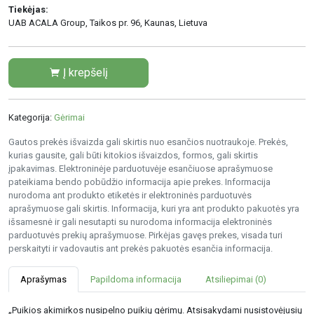
Tiekėjas:
UAB ACALA Group, Taikos pr. 96, Kaunas, Lietuva
Į krepšelį
Kategorija:
Gėrimai
Gautos prekės išvaizda gali skirtis nuo esančios nuotraukoje. Prekės,
kurias gausite, gali būti kitokios išvaizdos, formos, gali skirtis
įpakavimas. Elektroninėje parduotuvėje esančiuose aprašymuose
pateikiama bendo pobūdžio informacija apie prekes. Informacija
nurodoma ant produkto etiketės ir elektroninės parduotuvės
aprašymuose gali skirtis. Informacija, kuri yra ant produkto pakuotės yra
išsamesnė ir gali nesutapti su nurodoma informacija elektroninės
parduotuvės prekių aprašymuose. Pirkėjas gavęs prekes, visada turi
perskaityti ir vadovautis ant prekės pakuotės esančia informacija.
Aprašymas
Papildoma informacija
Atsiliepimai (0)
„Puikios akimirkos nusipelno puikių gėrimų. Atsisakydami nusistovėjusių