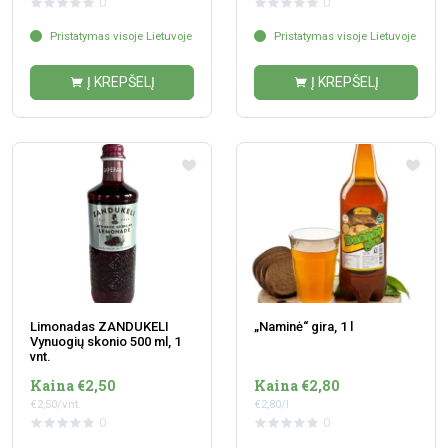
0
0
Pristatymas visoje Lietuvoje
Pristatymas visoje Lietuvoje
Į KREPŠELĮ
Į KREPŠELĮ
Limonadas ZANDUKELI
„Naminė“ gira, 1 l
Vynuogių skonio 500 ml, 1
vnt.
Kaina €2,50
Kaina €2,80
€2,50/vnt.
€2,80/l
0
0