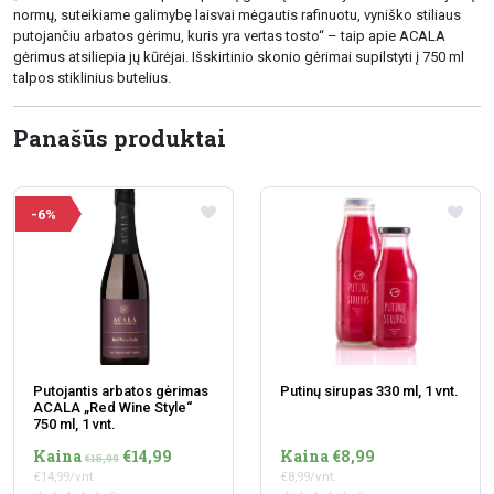
normų, suteikiame galimybę laisvai mėgautis rafinuotu, vyniško stiliaus
putojančiu arbatos gėrimu, kuris yra vertas tosto“ – taip apie ACALA
gėrimus atsiliepia jų kūrėjai. Išskirtinio skonio gėrimai supilstyti į 750 ml
talpos stiklinius butelius.
Panašūs produktai
-6%
Putojantis arbatos gėrimas
Putinų sirupas 330 ml, 1 vnt.
ACALA „Red Wine Style“
750 ml, 1 vnt.
Kaina
€14,99
Kaina €8,99
€15,99
€14,99/vnt.
€8,99/vnt.