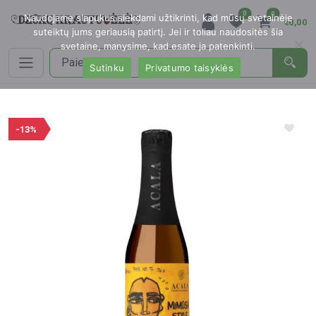
0
0
Naudojame slapukus siekdami užtikrinti, kad mūsų svetainėje
€0,00
suteiktų jums geriausią patirtį. Jei ir toliau naudositės šia
svetaine, manysime, kad esate ja patenkinti.
Sutinku
Privatumo taisyklės
-13%