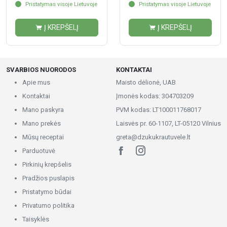
Pristatymas visoje Lietuvoje
Pristatymas visoje Lietuvoje
Į KREPŠELĮ
Į KREPŠELĮ
SVARBIOS NUORODOS
KONTAKTAI
Apie mus
Maisto dėlionė, UAB
Kontaktai
Įmonės kodas: 304703209
Mano paskyra
PVM kodas: LT100011768017
Mano prekės
Laisvės pr. 60-1107, LT-05120 Vilnius
Mūsų receptai
greta@dzukukrautuvele.lt
Parduotuvė
Pirkinių krepšelis
Pradžios puslapis
Pristatymo būdai
Privatumo politika
Taisyklės