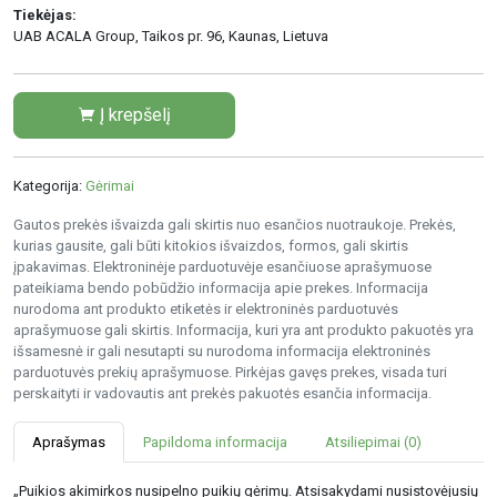
Tiekėjas:
UAB ACALA Group, Taikos pr. 96, Kaunas, Lietuva
Į krepšelį
Kategorija:
Gėrimai
Gautos prekės išvaizda gali skirtis nuo esančios nuotraukoje. Prekės,
kurias gausite, gali būti kitokios išvaizdos, formos, gali skirtis
įpakavimas. Elektroninėje parduotuvėje esančiuose aprašymuose
pateikiama bendo pobūdžio informacija apie prekes. Informacija
nurodoma ant produkto etiketės ir elektroninės parduotuvės
aprašymuose gali skirtis. Informacija, kuri yra ant produkto pakuotės yra
išsamesnė ir gali nesutapti su nurodoma informacija elektroninės
parduotuvės prekių aprašymuose. Pirkėjas gavęs prekes, visada turi
perskaityti ir vadovautis ant prekės pakuotės esančia informacija.
Aprašymas
Papildoma informacija
Atsiliepimai (0)
„Puikios akimirkos nusipelno puikių gėrimų. Atsisakydami nusistovėjusių