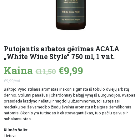
Putojantis arbatos gėrimas ACALA
„White Wine Style“ 750 ml, 1 vnt.
Kaina
€9,99
€11,50
€9,99/vnt.
Baltojo Vyno stiliaus aromatas ir skonis gimsta iš tobulo dviejų arbatų
derinio. Stiliumi panašus į Chardonnay baltąjį vyną iš Burgundijos. Kvapas
prasideda lazdyno riešutų ir migdolų užuominomis, toliau tęsiasi
medetkų bei šeivamedžio žiedų švelniu aromatu ir baigiasi žemiškomis
natomis. Skonis yra turtingas ir ekstravagantiškas, tuo pačiu gaivus ir
subalansuotas.
Kilmės šalis:
Lietuva