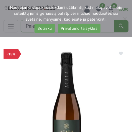
0
0
Naudojame slapukus siekdami užtikrinti, kad mūsų svetainėje
€0,00
suteiktų jums geriausią patirtį. Jei ir toliau naudositės šia
svetaine, manysime, kad esate ja patenkinti.
Sutinku
Privatumo taisyklės
-13%