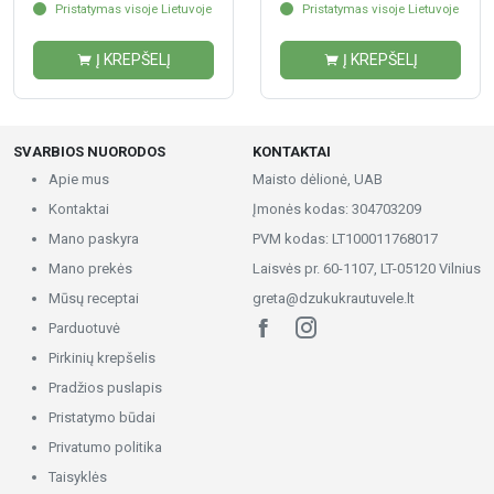
Pristatymas visoje Lietuvoje
Pristatymas visoje Lietuvoje
Į KREPŠELĮ
Į KREPŠELĮ
SVARBIOS NUORODOS
KONTAKTAI
Apie mus
Maisto dėlionė, UAB
Kontaktai
Įmonės kodas: 304703209
Mano paskyra
PVM kodas: LT100011768017
Mano prekės
Laisvės pr. 60-1107, LT-05120 Vilnius
Mūsų receptai
greta@dzukukrautuvele.lt
Parduotuvė
Pirkinių krepšelis
Pradžios puslapis
Pristatymo būdai
Privatumo politika
Taisyklės