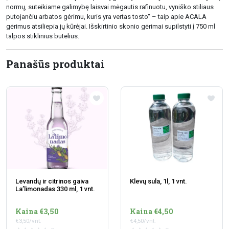
normų, suteikiame galimybę laisvai mėgautis rafinuotu, vyniško stiliaus
putojančiu arbatos gėrimu, kuris yra vertas tosto“ – taip apie ACALA
gėrimus atsiliepia jų kūrėjai. Išskirtinio skonio gėrimai supilstyti į 750 ml
talpos stiklinius butelius.
Panašūs produktai
Levandų ir citrinos gaiva
Klevų sula, 1l, 1 vnt.
La’limonadas 330 ml, 1 vnt.
Kaina €3,50
Kaina €4,50
€3,50/vnt.
€4,50/vnt.