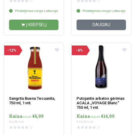
0
0
Pristatymas visoje Lietuvoje
Pristatymas visoje Lietuvoje
Į KREPŠELĮ
DAUGIAU
-12%
-6%
Sangrita Buena Tecuanita,
Putojantis arbatos gėrimas
750 ml, 1 vnt.
ACALA „VOYAGE Blanc“
750 ml, 1 vnt.
Kaina
€6,99
Kaina
€14,99
€7,99
€15,99
€6,99/vnt.
€14,99/vnt.
0
0