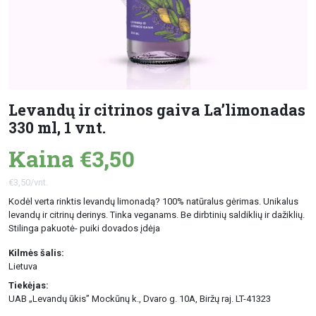
Levandų ir citrinos gaiva La’limonadas
330 ml, 1 vnt.
Kaina €3,50
€3,50/vnt.
Kodėl verta rinktis levandų limonadą? 100% natūralus gėrimas. Unikalus
levandų ir citrinų derinys. Tinka veganams. Be dirbtinių saldiklių ir dažiklių.
Stilinga pakuotė- puiki dovados įdėja
Kilmės šalis:
Lietuva
Tiekėjas:
UAB „Levandų ūkis” Mockūnų k., Dvaro g. 10A, Biržų raj. LT-41323