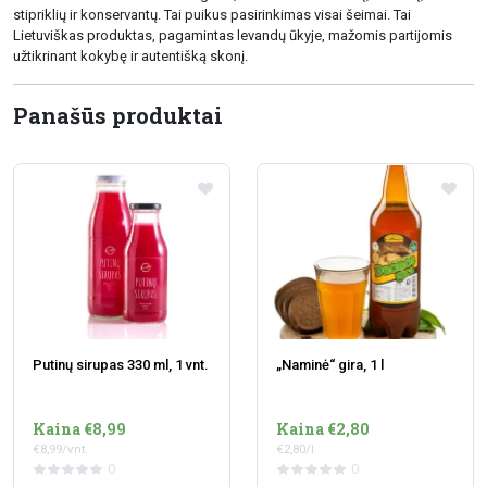
stipriklių ir konservantų. Tai puikus pasirinkimas visai šeimai. Tai
Lietuviškas produktas, pagamintas levandų ūkyje, mažomis partijomis
užtikrinant kokybę ir autentišką skonį.
Panašūs produktai
Putinų sirupas 330 ml, 1 vnt.
„Naminė“ gira, 1 l
Kaina €8,99
Kaina €2,80
€8,99/vnt.
€2,80/l
0
0