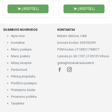
Į KREPŠELĮ
Į KREPŠELĮ
SVARBIOS NUORODOS
KONTAKTAI
Apie mus
Maisto dėlionė, UAB
Kontaktai
Įmonės kodas: 304703209
Mano paskyra
PVM kodas: LT100011768017
Mano prekės
Laisvės pr. 60-1107, LT-05120 Vilnius
Mūsų receptai
greta@dzukukrautuvele.lt
Parduotuvė
Pirkinių krepšelis
Pradžios puslapis
Pristatymo būdai
Privatumo politika
Taisyklės