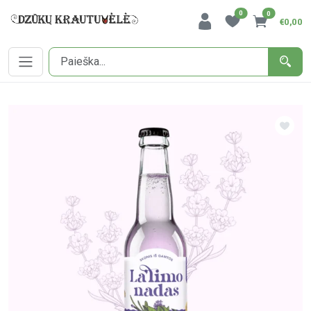
0
0
€0,00