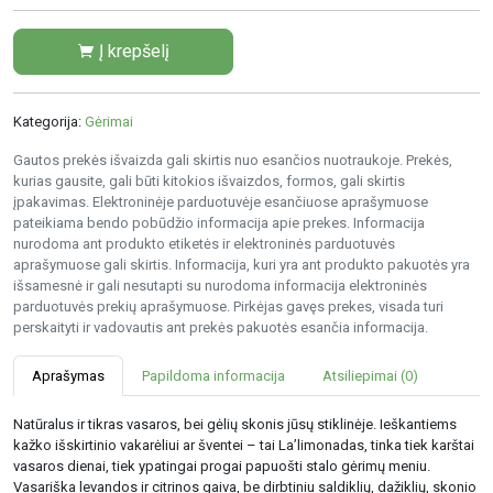
Į krepšelį
Kategorija:
Gėrimai
Gautos prekės išvaizda gali skirtis nuo esančios nuotraukoje. Prekės,
kurias gausite, gali būti kitokios išvaizdos, formos, gali skirtis
įpakavimas. Elektroninėje parduotuvėje esančiuose aprašymuose
pateikiama bendo pobūdžio informacija apie prekes. Informacija
nurodoma ant produkto etiketės ir elektroninės parduotuvės
aprašymuose gali skirtis. Informacija, kuri yra ant produkto pakuotės yra
išsamesnė ir gali nesutapti su nurodoma informacija elektroninės
parduotuvės prekių aprašymuose. Pirkėjas gavęs prekes, visada turi
perskaityti ir vadovautis ant prekės pakuotės esančia informacija.
Aprašymas
Papildoma informacija
Atsiliepimai (0)
Natūralus ir tikras vasaros, bei gėlių skonis jūsų stiklinėje. Ieškantiems
kažko išskirtinio vakarėliui ar šventei – tai La’limonadas, tinka tiek karštai
vasaros dienai, tiek ypatingai progai papuošti stalo gėrimų meniu.
Vasariška levandos ir citrinos gaiva, be dirbtiniu saldiklių, dažiklių, skonio