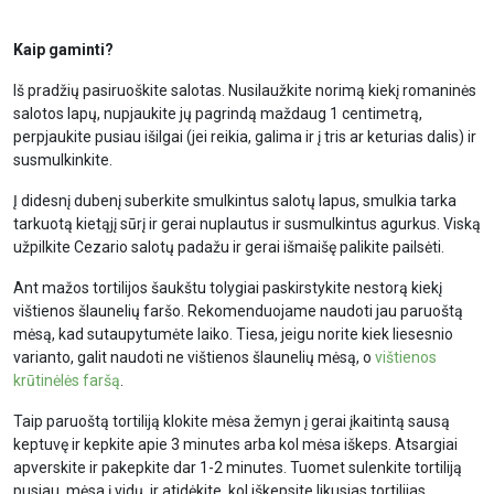
Kaip gaminti?
Iš pradžių pasiruoškite salotas. Nusilaužkite norimą kiekį romaninės
salotos lapų, nupjaukite jų pagrindą maždaug 1 centimetrą,
perpjaukite pusiau išilgai (jei reikia, galima ir į tris ar keturias dalis) ir
susmulkinkite.
Į didesnį dubenį suberkite smulkintus salotų lapus, smulkia tarka
tarkuotą kietąjį sūrį ir gerai nuplautus ir susmulkintus agurkus. Viską
užpilkite Cezario salotų padažu ir gerai išmaišę palikite pailsėti.
Ant mažos tortilijos šaukštu tolygiai paskirstykite nestorą kiekį
vištienos šlaunelių faršo. Rekomenduojame naudoti jau paruoštą
mėsą, kad sutaupytumėte laiko. Tiesa, jeigu norite kiek liesesnio
varianto, galit naudoti ne vištienos šlaunelių mėsą, o
vištienos
krūtinėlės faršą
.
Taip paruoštą tortiliją klokite mėsa žemyn į gerai įkaitintą sausą
keptuvę ir kepkite apie 3 minutes arba kol mėsa iškeps. Atsargiai
apverskite ir pakepkite dar 1-2 minutes. Tuomet sulenkite tortiliją
pusiau, mėsa į vidų, ir atidėkite, kol iškepsite likusias tortilijas.