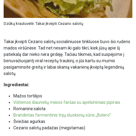
Dzūkų krautuvėlė: Takai įkvėpti Cezario salotų
Takai įkvėpti Cezario salotų socialiniuose tinkluose buvo šio rudens
mados viršūnėse. Tad net nesam iki galo tikri, kiek jūsų apie šį
patiekalą dar nieko nėra girdėję. Tačiau tikimės, kad suspėjome į
benuvažiuojantį viral receptų traukinį, o jūs kartu su mumis
pasigaminsite greitą ir labai skanią vakarienę įkvėptą legendinių
salotų.
Ingredientai:
Mažos tortilijos
Vištienos šlaunelių mėsos faršas su apelsininiais pipirais
Romaninė salota
Brandintas fermentinis trijų sluoksnių sūris „Bolero“
Šviežias agurkas
Cezario salotų padažas (mėgstamas)