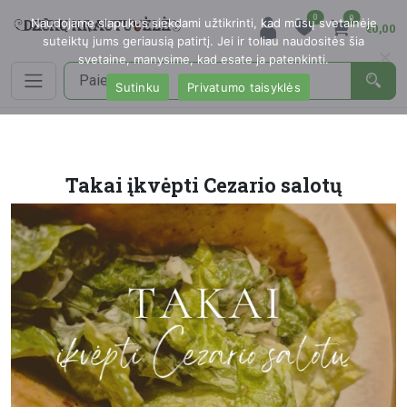
0
0
Naudojame slapukus siekdami užtikrinti, kad mūsų svetainėje
€0,00
suteiktų jums geriausią patirtį. Jei ir toliau naudositės šia
svetaine, manysime, kad esate ja patenkinti.
Sutinku
Privatumo taisyklės
Takai įkvėpti Cezario salotų