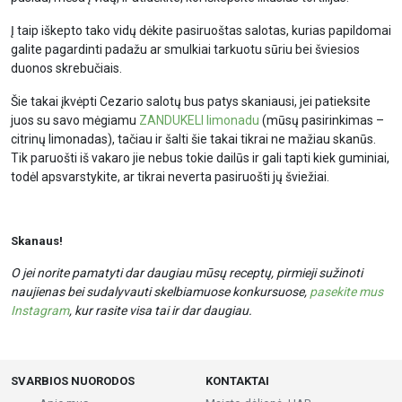
Į taip iškepto tako vidų dėkite pasiruoštas salotas, kurias papildomai
galite pagardinti padažu ar smulkiai tarkuotu sūriu bei šviesios
duonos skrebučiais.
Šie takai įkvėpti Cezario salotų bus patys skaniausi, jei patieksite
juos su savo mėgiamu
ZANDUKELI limonadu
(mūsų pasirinkimas –
citrinų limonadas), tačiau ir šalti šie takai tikrai ne mažiau skanūs.
Tik paruošti iš vakaro jie nebus tokie dailūs ir gali tapti kiek guminiai,
todėl apsvarstykite, ar tikrai neverta pasiruošti jų šviežiai.
Skanaus!
O jei norite pamatyti dar daugiau mūsų receptų, pirmieji sužinoti
naujienas bei sudalyvauti skelbiamuose konkursuose,
pasekite mus
Instagram
, kur rasite visa tai ir dar daugiau.
SVARBIOS NUORODOS
KONTAKTAI