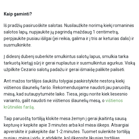
Kaip gaminti?
Iš pradžių pasiruoškite salotas. Nusilaužkite norimą kiekį romaninės
salotos lapų, nupjaukite jų pagrindą maždaug 1 centimetrą,
perpjaukite pusiau išilgai (jei reikia, galima ir į tris ar keturias dalis) ir
susmulkinkite.
Į didesnį dubenį suberkite smulkintus salotų lapus, smulkia tarka
tarkuotą kietąjį sūrį ir gerai nuplautus ir susmulkintus agurkus. Viską
užpilkite Cezario salotų padažu ir gerai išmaišę palikite pailsėti.
Ant mažos tortilijos šaukštu tolygiai paskirstykite nestorą kiekį
vištienos šlaunelių faršo. Rekomenduojame naudoti jau paruoštą
mėsą, kad sutaupytumėte laiko. Tiesa, jeigu norite kiek liesesnio
varianto, galit naudoti ne vištienos šlaunelių mėsą, o
vištienos
krūtinėlės faršą
.
Taip paruoštą tortiliją klokite mėsa žemyn į gerai įkaitintą sausą
keptuvę ir kepkite apie 3 minutes arba kol mėsa iškeps. Atsargiai
apverskite ir pakepkite dar 1-2 minutes. Tuomet sulenkite tortiliją
pusiau, mėsa į vidų, ir atidėkite, kol iškepsite likusias tortilijas.