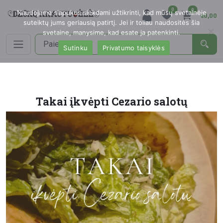
0
0
Naudojame slapukus siekdami užtikrinti, kad mūsų svetainėje
€0,00
suteiktų jums geriausią patirtį. Jei ir toliau naudositės šia
svetaine, manysime, kad esate ja patenkinti.
Sutinku
Privatumo taisyklės
Takai įkvėpti Cezario salotų