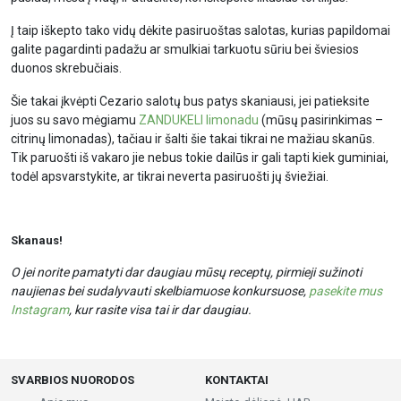
Į taip iškepto tako vidų dėkite pasiruoštas salotas, kurias papildomai
galite pagardinti padažu ar smulkiai tarkuotu sūriu bei šviesios
duonos skrebučiais.
Šie takai įkvėpti Cezario salotų bus patys skaniausi, jei patieksite
juos su savo mėgiamu
ZANDUKELI limonadu
(mūsų pasirinkimas –
citrinų limonadas), tačiau ir šalti šie takai tikrai ne mažiau skanūs.
Tik paruošti iš vakaro jie nebus tokie dailūs ir gali tapti kiek guminiai,
todėl apsvarstykite, ar tikrai neverta pasiruošti jų šviežiai.
Skanaus!
O jei norite pamatyti dar daugiau mūsų receptų, pirmieji sužinoti
naujienas bei sudalyvauti skelbiamuose konkursuose,
pasekite mus
Instagram
, kur rasite visa tai ir dar daugiau.
SVARBIOS NUORODOS
KONTAKTAI