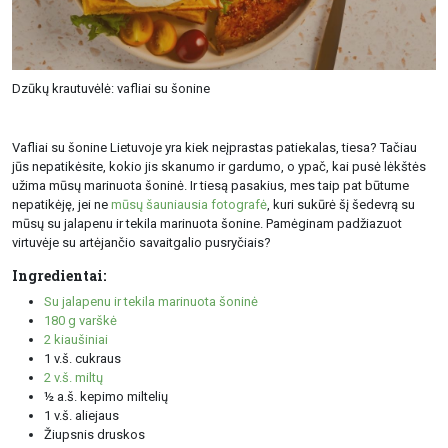
Dzūkų krautuvėlė: vafliai su šonine
Vafliai su šonine Lietuvoje yra kiek neįprastas patiekalas, tiesa? Tačiau
jūs nepatikėsite, kokio jis skanumo ir gardumo, o ypač, kai pusė lėkštės
užima mūsų marinuota šoninė. Ir tiesą pasakius, mes taip pat būtume
nepatikėję, jei ne
mūsų šauniausia fotografė
, kuri sukūrė šį šedevrą su
mūsų su jalapenu ir tekila marinuota šonine. Pamėginam padžiazuot
virtuvėje su artėjančio savaitgalio pusryčiais?
Ingredientai:
Su jalapenu ir tekila marinuota šoninė
180 g varškė
2 kiaušiniai
1 v.š. cukraus
2 v.š. miltų
½ a.š. kepimo miltelių
1 v.š. aliejaus
Žiupsnis druskos