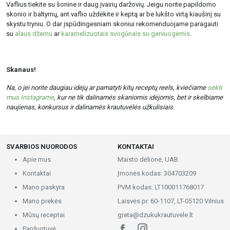
Vaflius tiekite su šonine ir daug įvairių daržovių. Jeigu norite papildomo
skonio ir baltymų, ant vaflio uždėkite ir keptą ar be lukšto virtą kiaušinį su
skystu tryniu. O dar įspūdingesniam skoniui rekomenduojame paragauti
su
alaus džemu
ar
karamelizuotais svogūnais su gervuogėmis
.
Skanaus!
Na, o jei norite daugiau idėjų ar pamatyti kitų receptų reels, kviečiame
sekti
mus Instagrame
, kur ne tik dalinamės skaniomis idėjomis, bet ir skelbiame
naujienas, konkursus ir dalinamės krautuvėlės užkulisiais.
SVARBIOS NUORODOS
KONTAKTAI
Apie mus
Maisto dėlionė, UAB
Kontaktai
Įmonės kodas: 304703209
Mano paskyra
PVM kodas: LT100011768017
Mano prekės
Laisvės pr. 60-1107, LT-05120 Vilnius
Mūsų receptai
greta@dzukukrautuvele.lt
Parduotuvė