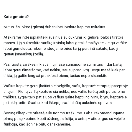
Kaip gmainti?
Miltus išsijokite į gilesnį dubenį bei įberkite kepimo miltelius.
Atskirame inde išplakite kiaušinius su cukrumi iki gelsvai baltos tirštos
masės. Į ją sukrėskite varškę ir viską labai gerai išmaišykite. Jeigu varškė
labai gumuluota, rekomenduojame prieš tai ją pertrinti šakute, kad ji
geriau įsimaišytų į tešlą.
Pasiruoštą varškės ir kiaušinių masę sumaišome su miltais ir dar kartą
labai gerai išmaišome, kad neliktų sausų produktų. Jeigu masė kiek per
tiršta, ją galite lengvai praskiesti pienu, tačiau nepersistenkite.
Vaflius kepkite gerai įkaitintoje belgiškų vaflių keptuvėje truputį pateptoje
aliejumi. Plonų vaflių keptuvė čia netiks, nes vaflis turėtų būti purus, o ne
traškus. Lygiai taip pat šiuos vaflius galite kepti ir čirvinių blynų keptuvėje,
jei tokią turite. Svarbu, kad iškepęs vaflis būtų auksinės spalvos.
Šoninę iškepkite orkaitėje iki norimo traškumo. Labai rekomenduojame
pirmą pusę kepimo kepti uždengus folija, o antrą – atidengus su vėjelio
funkcija, kad šoninė būtų dar skanesnė.