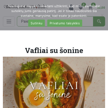
0
0
Naudojame slapukus siekdami užtikrinti, kad mūsų svetainėje
€0,00
suteiktų jums geriausią patirtį. Jei ir toliau naudositės šia
svetaine, manysime, kad esate ja patenkinti.
Sutinku
Privatumo taisyklės
Vafliai su šonine