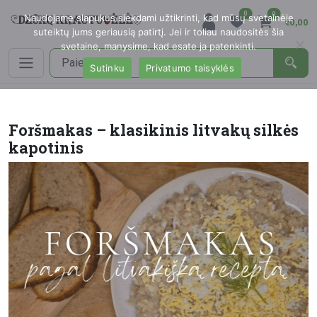
0
0
Naudojame slapukus siekdami užtikrinti, kad mūsų svetainėje
€0,00
suteiktų jums geriausią patirtį. Jei ir toliau naudositės šia
svetaine, manysime, kad esate ja patenkinti.
Sutinku
Privatumo taisyklės
Foršmakas – klasikinis litvakų silkės
kapotinis