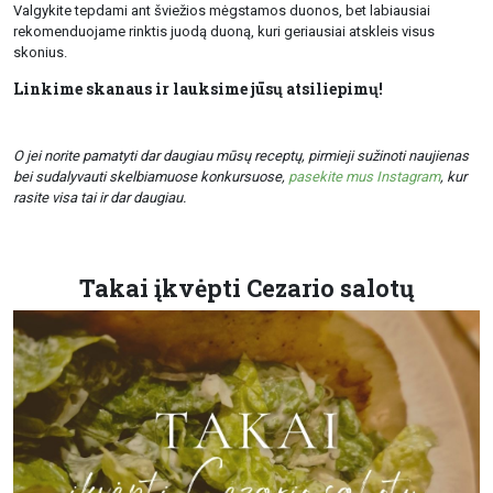
Valgykite tepdami ant šviežios mėgstamos duonos, bet labiausiai
rekomenduojame rinktis juodą duoną, kuri geriausiai atskleis visus
skonius.
Linkime skanaus ir lauksime jūsų atsiliepimų!
O jei norite pamatyti dar daugiau mūsų receptų, pirmieji sužinoti naujienas
bei sudalyvauti skelbiamuose konkursuose,
pasekite mus Instagram
, kur
rasite visa tai ir dar daugiau.
Takai įkvėpti Cezario salotų