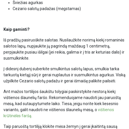
Šviežias agurkas
Cezario salotų padažas (mėgstamas)
Kaip gaminti?
Iš pradžių pasiruoškite salotas. Nusilaužkite norimą kiekį romaninės
salotos lapų, nupjaukite jų pagrindą maždaug 1 centimetrą,
perpjaukite pusiau išilgai (jei reikia, galima ir į tris ar keturias dalis) ir
susmulkinkite.
Į didesnį dubenį suberkite smulkintus salotų lapus, smulkia tarka
tarkuotą kietąjį sūrį ir gerai nuplautus ir susmulkintus agurkus. Viską
užpilkite Cezario salotų padažu ir gerai išmaišę palikite pailsėti.
Ant mažos tortilijos šaukštu tolygiai paskirstykite nestorą kiekį
vištienos šlaunelių faršo. Rekomenduojame naudoti jau paruoštą
mėsą, kad sutaupytumėte laiko. Tiesa, jeigu norite kiek liesesnio
varianto, galit naudoti ne vištienos šlaunelių mėsą, o
vištienos
krūtinėlės faršą
.
Taip paruoštą tortiliją klokite mėsa žemyn į gerai įkaitintą sausą