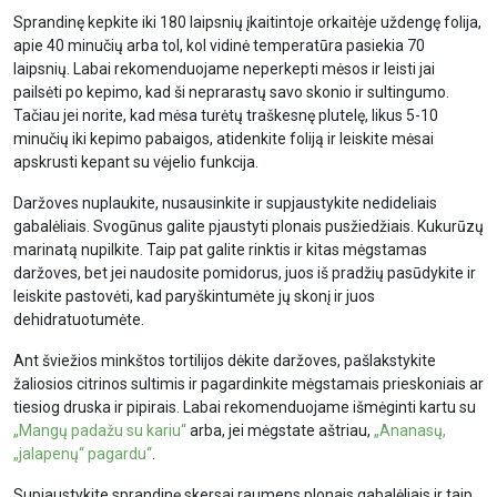
Sprandinę kepkite iki 180 laipsnių įkaitintoje orkaitėje uždengę folija,
apie 40 minučių arba tol, kol vidinė temperatūra pasiekia 70
laipsnių. Labai rekomenduojame neperkepti mėsos ir leisti jai
pailsėti po kepimo, kad ši neprarastų savo skonio ir sultingumo.
Tačiau jei norite, kad mėsa turėtų traškesnę plutelę, likus 5-10
minučių iki kepimo pabaigos, atidenkite foliją ir leiskite mėsai
apskrusti kepant su vėjelio funkcija.
Daržoves nuplaukite, nusausinkite ir supjaustykite nedideliais
gabalėliais. Svogūnus galite pjaustyti plonais pusžiedžiais. Kukurūzų
marinatą nupilkite. Taip pat galite rinktis ir kitas mėgstamas
daržoves, bet jei naudosite pomidorus, juos iš pradžių pasūdykite ir
leiskite pastovėti, kad paryškintumėte jų skonį ir juos
dehidratuotumėte.
Ant šviežios minkštos tortilijos dėkite daržoves, pašlakstykite
žaliosios citrinos sultimis ir pagardinkite mėgstamais prieskoniais ar
tiesiog druska ir pipirais. Labai rekomenduojame išmėginti kartu su
„Mangų padažu su kariu“
arba, jei mėgstate aštriau,
„Ananasų,
„jalapenų“ pagardu“
.
Supjaustykite sprandinę skersai raumens plonais gabalėliais ir taip