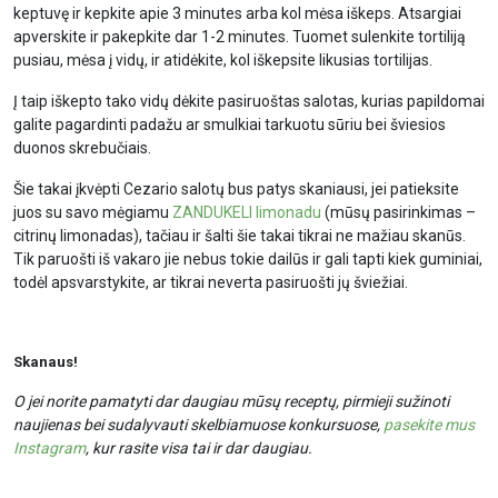
keptuvę ir kepkite apie 3 minutes arba kol mėsa iškeps. Atsargiai
apverskite ir pakepkite dar 1-2 minutes. Tuomet sulenkite tortiliją
pusiau, mėsa į vidų, ir atidėkite, kol iškepsite likusias tortilijas.
Į taip iškepto tako vidų dėkite pasiruoštas salotas, kurias papildomai
galite pagardinti padažu ar smulkiai tarkuotu sūriu bei šviesios
duonos skrebučiais.
Šie takai įkvėpti Cezario salotų bus patys skaniausi, jei patieksite
juos su savo mėgiamu
ZANDUKELI limonadu
(mūsų pasirinkimas –
citrinų limonadas), tačiau ir šalti šie takai tikrai ne mažiau skanūs.
Tik paruošti iš vakaro jie nebus tokie dailūs ir gali tapti kiek guminiai,
todėl apsvarstykite, ar tikrai neverta pasiruošti jų šviežiai.
Skanaus!
O jei norite pamatyti dar daugiau mūsų receptų, pirmieji sužinoti
naujienas bei sudalyvauti skelbiamuose konkursuose,
pasekite mus
Instagram
, kur rasite visa tai ir dar daugiau.