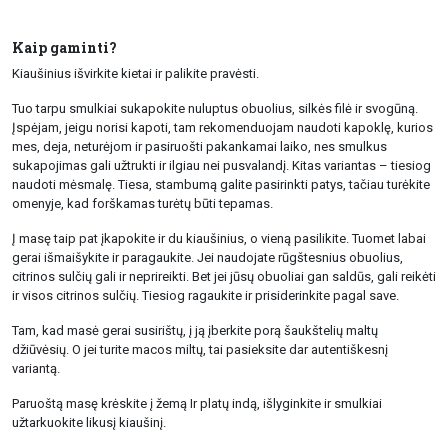
Kaip gaminti?
Kiaušinius išvirkite kietai ir palikite pravėsti.
Tuo tarpu smulkiai sukapokite nuluptus obuolius, silkės filė ir svogūną.
Įspėjam, jeigu norisi kapoti, tam rekomenduojam naudoti kapoklę, kurios
mes, deja, neturėjom ir pasiruošti pakankamai laiko, nes smulkus
sukapojimas gali užtrukti ir ilgiau nei pusvalandį. Kitas variantas – tiesiog
naudoti mėsmalę. Tiesa, stambumą galite pasirinkti patys, tačiau turėkite
omenyje, kad forškamas turėtų būti tepamas.
Į masę taip pat įkapokite ir du kiaušinius, o vieną pasilikite. Tuomet labai
gerai išmaišykite ir paragaukite. Jei naudojate rūgštesnius obuolius,
citrinos sulčių gali ir neprireikti. Bet jei jūsų obuoliai gan saldūs, gali reikėti
ir visos citrinos sulčių. Tiesiog ragaukite ir prisiderinkite pagal save.
Tam, kad masė gerai susirištų, į ją įberkite porą šaukštelių maltų
džiūvėsių. O jei turite macos miltų, tai pasieksite dar autentiškesnį
variantą.
Paruoštą masę krėskite į žemą Ir platų indą, išlyginkite ir smulkiai
užtarkuokite likusį kiaušinį.