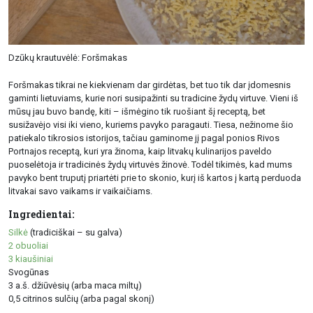
Dzūkų krautuvėlė: Foršmakas
Foršmakas tikrai ne kiekvienam dar girdėtas, bet tuo tik dar įdomesnis
gaminti lietuviams, kurie nori susipažinti su tradicine žydų virtuve. Vieni iš
mūsų jau buvo bandę, kiti – išmėgino tik ruošiant šį receptą, bet
susižavėjo visi iki vieno, kuriems pavyko paragauti. Tiesa, nežinome šio
patiekalo tikrosios istorijos, tačiau gaminome jį pagal ponios Rivos
Portnajos receptą, kuri yra žinoma, kaip litvakų kulinarijos paveldo
puoselėtoja ir tradicinės žydų virtuvės žinovė. Todėl tikimės, kad mums
pavyko bent truputį priartėti prie to skonio, kurį iš kartos į kartą perduoda
litvakai savo vaikams ir vaikaičiams.
Ingredientai:
Silkė
(tradiciškai – su galva)
2 obuoliai
3 kiaušiniai
Svogūnas
3 a.š. džiūvėsių (arba maca miltų)
0,5 citrinos sulčių (arba pagal skonį)