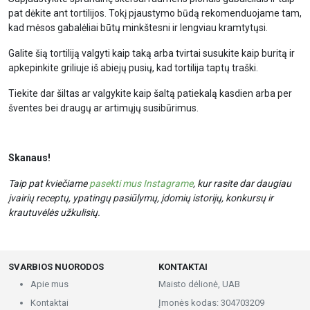
pat dėkite ant tortilijos. Tokį pjaustymo būdą rekomenduojame tam,
kad mėsos gabalėliai būtų minkštesni ir lengviau kramtytųsi.
Galite šią tortiliją valgyti kaip taką arba tvirtai susukite kaip buritą ir
apkepinkite griliuje iš abiejų pusių, kad tortilija taptų traški.
Tiekite dar šiltas ar valgykite kaip šaltą patiekalą kasdien arba per
šventes bei draugų ar artimųjų susibūrimus.
Skanaus!
Taip pat kviečiame
pasekti mus Instagrame
, kur rasite dar daugiau
įvairių receptų, ypatingų pasiūlymų, įdomių istorijų, konkursų ir
krautuvėlės užkulisių.
SVARBIOS NUORODOS
KONTAKTAI
Apie mus
Maisto dėlionė, UAB
Kontaktai
Įmonės kodas: 304703209