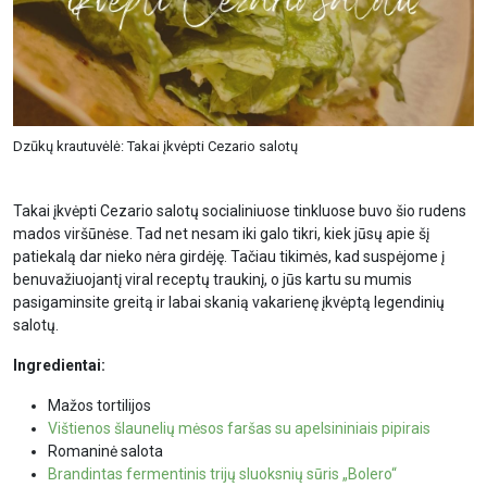
Dzūkų krautuvėlė: Takai įkvėpti Cezario salotų
Takai įkvėpti Cezario salotų socialiniuose tinkluose buvo šio rudens
mados viršūnėse. Tad net nesam iki galo tikri, kiek jūsų apie šį
patiekalą dar nieko nėra girdėję. Tačiau tikimės, kad suspėjome į
benuvažiuojantį viral receptų traukinį, o jūs kartu su mumis
pasigaminsite greitą ir labai skanią vakarienę įkvėptą legendinių
salotų.
Ingredientai:
Mažos tortilijos
Vištienos šlaunelių mėsos faršas su apelsininiais pipirais
Romaninė salota
Brandintas fermentinis trijų sluoksnių sūris „Bolero“