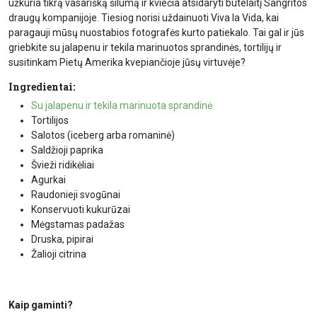
užkuria tikrą vasarišką šilumą ir kviečia atsidaryti butelaitį Sangritos
draugų kompanijoje. Tiesiog norisi uždainuoti Viva la Vida, kai
paragauji mūsų nuostabios fotografės kurto patiekalo. Tai gal ir jūs
griebkite su jalapenu ir tekila marinuotos sprandinės, tortilijų ir
susitinkam Pietų Amerika kvepiančioje jūsų virtuvėje?
Ingredientai:
Su jalapenu ir tekila marinuota sprandinė
Tortilijos
Salotos (iceberg arba romaninė)
Saldžioji paprika
Švieži ridikėliai
Agurkai
Raudonieji svogūnai
Konservuoti kukurūzai
Mėgstamas padažas
Druska, pipirai
Žalioji citrina
Kaip gaminti?