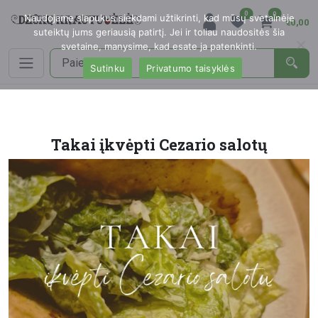
0
0
Naudojame slapukus siekdami užtikrinti, kad mūsų svetainėje
€0,00
suteiktų jums geriausią patirtį. Jei ir toliau naudositės šia
svetaine, manysime, kad esate ja patenkinti.
Sutinku
Privatumo taisyklės
Takai įkvėpti Cezario salotų