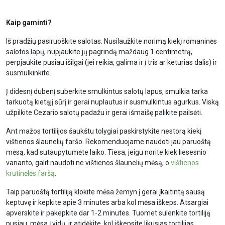
Kaip gaminti?
Iš pradžių pasiruoškite salotas. Nusilaužkite norimą kiekį romaninės
salotos lapų, nupjaukite jų pagrindą maždaug 1 centimetrą,
perpjaukite pusiau išilgai (jei reikia, galima ir į tris ar keturias dalis) ir
susmulkinkite.
Į didesnį dubenį suberkite smulkintus salotų lapus, smulkia tarka
tarkuotą kietąjį sūrį ir gerai nuplautus ir susmulkintus agurkus. Viską
užpilkite Cezario salotų padažu ir gerai išmaišę palikite pailsėti.
Ant mažos tortilijos šaukštu tolygiai paskirstykite nestorą kiekį
vištienos šlaunelių faršo. Rekomenduojame naudoti jau paruoštą
mėsą, kad sutaupytumėte laiko. Tiesa, jeigu norite kiek liesesnio
varianto, galit naudoti ne vištienos šlaunelių mėsą, o
vištienos
krūtinėlės faršą
.
Taip paruoštą tortiliją klokite mėsa žemyn į gerai įkaitintą sausą
keptuvę ir kepkite apie 3 minutes arba kol mėsa iškeps. Atsargiai
apverskite ir pakepkite dar 1-2 minutes. Tuomet sulenkite tortiliją
pusiau, mėsa į vidų, ir atidėkite, kol iškepsite likusias tortilijas.