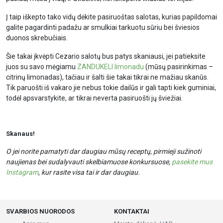
Į taip iškepto tako vidų dėkite pasiruoštas salotas, kurias papildomai
galite pagardinti padažu ar smulkiai tarkuotu sūriu bei šviesios
duonos skrebučiais.
Šie takai įkvėpti Cezario salotų bus patys skaniausi, jei patieksite
juos su savo mėgiamu
ZANDUKELI limonadu
(mūsų pasirinkimas –
citrinų limonadas), tačiau ir šalti šie takai tikrai ne mažiau skanūs.
Tik paruošti iš vakaro jie nebus tokie dailūs ir gali tapti kiek guminiai,
todėl apsvarstykite, ar tikrai neverta pasiruošti jų šviežiai.
Skanaus!
O jei norite pamatyti dar daugiau mūsų receptų, pirmieji sužinoti
naujienas bei sudalyvauti skelbiamuose konkursuose,
pasekite mus
Instagram
, kur rasite visa tai ir dar daugiau.
SVARBIOS NUORODOS
KONTAKTAI