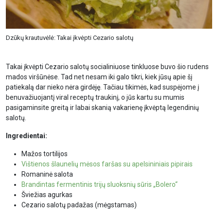
Dzūkų krautuvėlė: Takai įkvėpti Cezario salotų
Takai įkvėpti Cezario salotų socialiniuose tinkluose buvo šio rudens
mados viršūnėse. Tad net nesam iki galo tikri, kiek jūsų apie šį
patiekalą dar nieko nėra girdėję. Tačiau tikimės, kad suspėjome į
benuvažiuojantį viral receptų traukinį, o jūs kartu su mumis
pasigaminsite greitą ir labai skanią vakarienę įkvėptą legendinių
salotų.
Ingredientai:
Mažos tortilijos
Vištienos šlaunelių mėsos faršas su apelsininiais pipirais
Romaninė salota
Brandintas fermentinis trijų sluoksnių sūris „Bolero“
Šviežias agurkas
Cezario salotų padažas (mėgstamas)