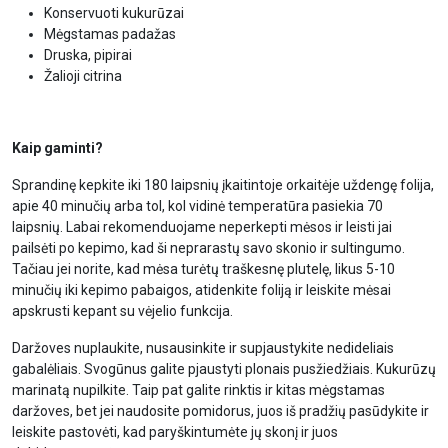
Konservuoti kukurūzai
Mėgstamas padažas
Druska, pipirai
Žalioji citrina
Kaip gaminti?
Sprandinę kepkite iki 180 laipsnių įkaitintoje orkaitėje uždengę folija,
apie 40 minučių arba tol, kol vidinė temperatūra pasiekia 70
laipsnių. Labai rekomenduojame neperkepti mėsos ir leisti jai
pailsėti po kepimo, kad ši neprarastų savo skonio ir sultingumo.
Tačiau jei norite, kad mėsa turėtų traškesnę plutelę, likus 5-10
minučių iki kepimo pabaigos, atidenkite foliją ir leiskite mėsai
apskrusti kepant su vėjelio funkcija.
Daržoves nuplaukite, nusausinkite ir supjaustykite nedideliais
gabalėliais. Svogūnus galite pjaustyti plonais pusžiedžiais. Kukurūzų
marinatą nupilkite. Taip pat galite rinktis ir kitas mėgstamas
daržoves, bet jei naudosite pomidorus, juos iš pradžių pasūdykite ir
leiskite pastovėti, kad paryškintumėte jų skonį ir juos