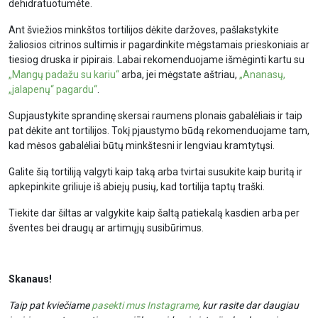
dehidratuotumėte.
Ant šviežios minkštos tortilijos dėkite daržoves, pašlakstykite
žaliosios citrinos sultimis ir pagardinkite mėgstamais prieskoniais ar
tiesiog druska ir pipirais. Labai rekomenduojame išmėginti kartu su
„Mangų padažu su kariu“
arba, jei mėgstate aštriau,
„Ananasų,
„jalapenų“ pagardu“
.
Supjaustykite sprandinę skersai raumens plonais gabalėliais ir taip
pat dėkite ant tortilijos. Tokį pjaustymo būdą rekomenduojame tam,
kad mėsos gabalėliai būtų minkštesni ir lengviau kramtytųsi.
Galite šią tortiliją valgyti kaip taką arba tvirtai susukite kaip buritą ir
apkepinkite griliuje iš abiejų pusių, kad tortilija taptų traški.
Tiekite dar šiltas ar valgykite kaip šaltą patiekalą kasdien arba per
šventes bei draugų ar artimųjų susibūrimus.
Skanaus!
Taip pat kviečiame
pasekti mus Instagrame
, kur rasite dar daugiau