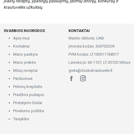
įvairių receptų, ypatingų pasiūlymų, įdomių istorijų, konkursų ir
krautuvėlės užkulisių.
SVARBIOS NUORODOS
KONTAKTAI
Apie mus
Maisto dėlionė, UAB
Kontaktai
Įmonės kodas: 304703209
Mano paskyra
PVM kodas: LT100011768017
Mano prekės
Laisvės pr. 60-1107, LT-05120 Vilnius
Mūsų receptai
greta@dzukukrautuvele.lt
Parduotuvė
Pirkinių krepšelis
Pradžios puslapis
Pristatymo būdai
Privatumo politika
Taisyklės