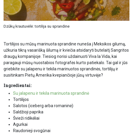
Dzūkų krautuvėlė: tortilija su sprandine
Tortilijos su mūsų marinuota sprandine nuneša į Meksikos gilumą,
užkuria tikrą vasarišką šilumą ir kviečia atsidaryti butelaitį Sangritos
draugų kompanijoje. Tiesiog norisi uždainuoti Viva la Vida, kai
paragauji mūsų nuostabios fotografės kurto patiekalo. Tai gal ir jūs
griebkite su jalapenu ir tekila marinuotos sprandinės, tortilijų ir
susitinkam Pietų Amerika kvepiančioje jūsų virtuvėje?
Ingredientai:
Su jalapenu ir tekila marinuota sprandinė
Tortilijos
Salotos (iceberg arba romaninė)
Saldžioji paprika
Švieži ridikėliai
Agurkai
Raudonieji svogūnai