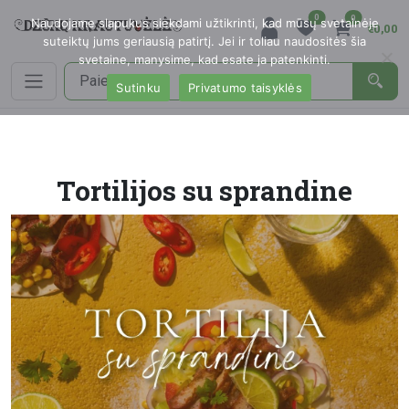
0
0
Naudojame slapukus siekdami užtikrinti, kad mūsų svetainėje
€0,00
suteiktų jums geriausią patirtį. Jei ir toliau naudositės šia
svetaine, manysime, kad esate ja patenkinti.
Sutinku
Privatumo taisyklės
Tortilijos su sprandine